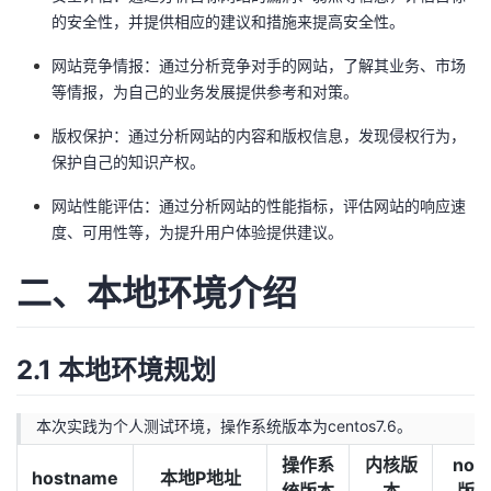
我
注
的安全性，并提供相应的建议和措施来提高安全性。
的
开
网站竞争情报：通过分析竞争对手的网站，了解其业务、市场
的
Programs
发
等情报，为自己的业务发展提供参考和对策。
支
者
版权保护：通过分析网站的内容和版权信息，发现侵权行为，
保护自己的知识产权。
持
学
网站性能评估：通过分析网站的性能指标，评估网站的响应速
度、可用性等，为提升用户体验提供建议。
我
堂
二、本地环境介绍
的
我
我
技
的
的
我
2.1 本地环境规划
术
云
课
的
我
本次实践为个人测试环境，操作系统版本为centos7.6。
支
声
程
认
的
我
操作系
内核版
nod
hostname
本地P地址