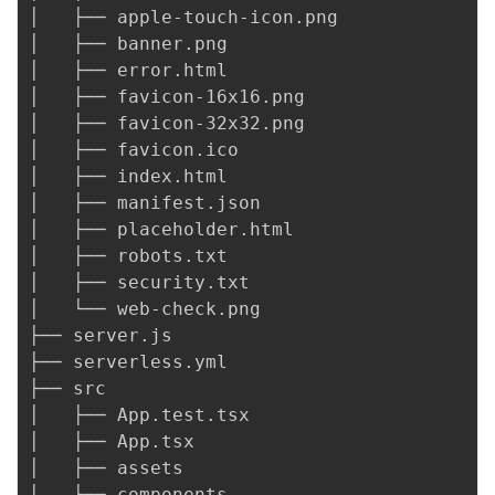
│   ├── apple-touch-icon.png

│   ├── banner.png

│   ├── error.html

│   ├── favicon-16x16.png

│   ├── favicon-32x32.png

│   ├── favicon.ico

│   ├── index.html

│   ├── manifest.json

│   ├── placeholder.html

│   ├── robots.txt

│   ├── security.txt

│   └── web-check.png

├── server.js

├── serverless.yml

├── src

│   ├── App.test.tsx

│   ├── App.tsx

│   ├── assets

│   ├── components
