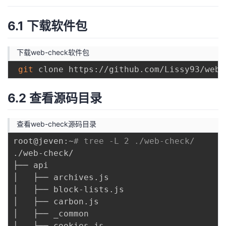
6.1 下载软件包
下载web-check软件包
git
6.2 查看源码目录
查看web-check源码目录
root@jeven:~
# tree -L 2 ./web-check/
./web-check/

├── api

│   ├── archives.js

│   ├── block-lists.js

│   ├── carbon.js

│   ├── _common

│   ├── cookies.js
