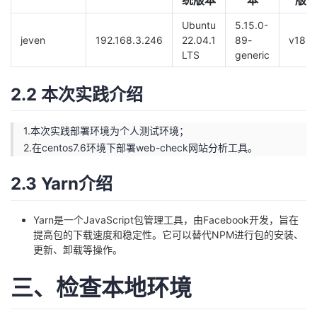
统版本
本
版
持
建
证
实
的
Ubuntu
5.15.0-
议
jeven
192.168.3.246
22.04.1
89-
v18.0
验
收
LTS
generic
藏
2.2 本次实践介绍
1.本次实践部署环境为个人测试环境；
2.在centos7.6环境下部署web-check网站分析工具。
2.3 Yarn介绍
Yarn是一个JavaScript包管理工具，由Facebook开发，旨在
提高包的下载速度和稳定性。它可以替代NPM进行包的安装、
更新、卸载等操作。
三、检查本地环境