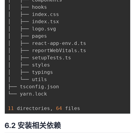
│   ├── hooks

│   ├── index.css

│   ├── index.tsx

│   ├── logo.svg

│   ├── pages

│   ├── react-app-env.d.ts

│   ├── reportWebVitals.ts

│   ├── setupTests.ts

│   ├── styles

│   ├── typings

│   └── utils

├── tsconfig.json

└── yarn.lock

11
 directories, 
64
6.2 安装相关依赖