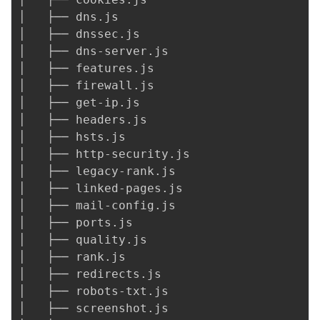
│   ├── dns.js

│   ├── dnssec.js

│   ├── dns-server.js

│   ├── features.js

│   ├── firewall.js

│   ├── get-ip.js

│   ├── headers.js

│   ├── hsts.js

│   ├── http-security.js

│   ├── legacy-rank.js

│   ├── linked-pages.js

│   ├── mail-config.js

│   ├── ports.js

│   ├── quality.js

│   ├── rank.js

│   ├── redirects.js

│   ├── robots-txt.js

│   ├── screenshot.js
