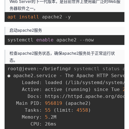
Web Server的下一代版本，是目前世界上使用最广泛的Web服
务器软件之一。
apt
install
启动apache2服务
systemctl 
enable
检查apache2服务状态，确保apache2服务处于正常运行状
态。
root@jeven:~/briefing
# systemctl status ap
● apache2.service - The Apache HTTP Server

     Loaded: loaded 
(
/lib/systemd/system/a
     Active: active 
(
running
)
 since Tue 
20
       Docs: https://httpd.apache.org/docs/
   Main PID: 
956819
(
apache2
)
      Tasks: 
55
(
limit: 
4558
)
     Memory: 
5
.2M

        CPU: 26ms
