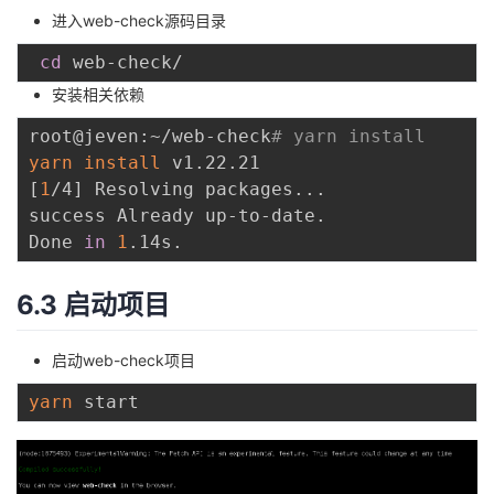
进入web-check源码目录
cd
安装相关依赖
root@jeven:~/web-check
# yarn install
yarn
install
[
1
/4
]
 Resolving packages
..
.

success Already up-to-date.

Done 
in
1
6.3 启动项目
启动web-check项目
yarn