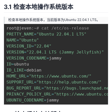
3.1 检查本地操作系统版本
检查本地操作系统版本，当前版本为Ubuntu 22.04.1 LTS。
root@jeven:~
# cat /etc/os-release
PRETTY_NAME
=
"Ubuntu 22.04.1 LTS"
NAME
=
"Ubuntu"
VERSION_ID
=
"22.04"
VERSION
=
"22.04.1 LTS (Jammy Jellyfish)"
VERSION_CODENAME
=
ID
=
ID_LIKE
=
HOME_URL
=
"https://www.ubuntu.com/"
SUPPORT_URL
=
"https://help.ubuntu.com/"
BUG_REPORT_URL
=
"https://bugs.launchpad.net
PRIVACY_POLICY_URL
=
"https://www.ubuntu.com
UBUNTU_CODENAME
=