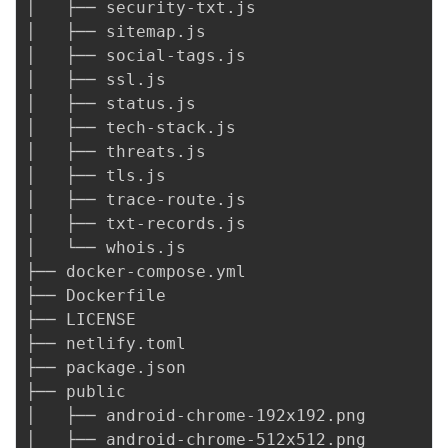
│   ├── security-txt.js

│   ├── sitemap.js

│   ├── social-tags.js

│   ├── ssl.js

│   ├── status.js

│   ├── tech-stack.js

│   ├── threats.js

│   ├── tls.js

│   ├── trace-route.js

│   ├── txt-records.js

│   └── whois.js

├── docker-compose.yml

├── Dockerfile

├── LICENSE

├── netlify.toml

├── package.json

├── public

│   ├── android-chrome-192x192.png

│   ├── android-chrome-512x512.png
