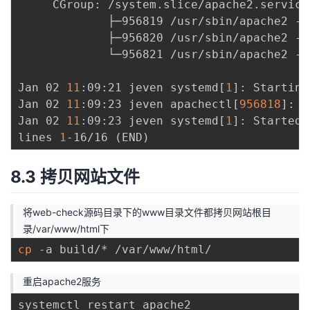
     CGroup: /system.slice/apache2.service

             ├─956819 /usr/sbin/apache2 -k 
             ├─956820 /usr/sbin/apache2 -k 
             └─956821 /usr/sbin/apache2 -k 
Jan 02 
11
:09:21 jeven systemd
[
1
]
: Starting
Jan 02 
11
:09:23 jeven apachectl
[
956818
]
: A
Jan 02 
11
:09:23 jeven systemd
[
1
]
: Started 
lines 
1
-16/16 
(
END
)
8.3 拷贝网站文件
将web-check源码目录下的www目录文件都拷贝网站根目
录/var/www/html下
cp
重启apache2服务