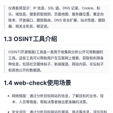
仪表板将显示：IP 信息、SSL 链、DNS 记录、Cookie、标
者
头、域信息、搜索抓取规则、页面地图、服务器位置、重定向
账本、开放端口、跟踪路由、DNS 安全扩展、站点性能、跟踪
我
器、相关主机名、碳足迹。
的
我
1.3 OSINT工具介绍
博
的
我
OSINT(开源情报)工具是一类用于收集和分析公开可用数据的
客
论
的
我
工具。这些工具可以帮助用户在互联网上搜索、获取和利用各
种信息，包括社交媒体帖子、新闻报道、网站内容、论坛帖子
坛
圈
的
我
和其他公开的数据源。
1.4 web-check使用场景
子
直
的
我
我
播
活
的
网络情报：通过分析目标网站的信息，了解目标的业务、技
术、人员等情报，帮助决策者做出更准确的决策。
我
动
关
的
安全评估：通过分析目标网站的漏洞、弱点等信息，评估目标