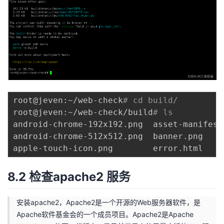
root@jeven:~/web-check
# cd build/
root@jeven:~/web-check/build
# ls
android-chrome-192x192.png  asset-manifest
android-chrome-512x512.png  banner.png    
8.2 检查apache2 服务
安装apache2，Apache2是一个开源的Web服务器软件，是
Apache软件基金会的一个成员项目。Apache2是Apache