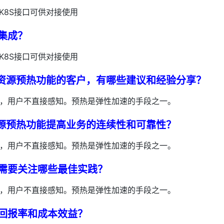
和标准的K8S接口可供对接使用
集成？
和标准的K8S接口可供对接使用
ilot资源预热功能的客户，有哪些建议和经验分享？
理面特性，用户不直接感知。预热是弹性加速的手段之一。
ot的资源预热功能提高业务的连续性和可靠性？
理面特性，用户不直接感知。预热是弹性加速的手段之一。
需要关注哪些最佳实践？
理面特性，用户不直接感知。预热是弹性加速的手段之一。
回报率和成本效益？