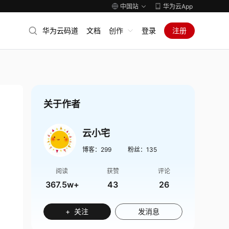
中国站
华为云App
华为云码道
文档
创作
登录
注册
关于作者
云小宅
博客：
299
粉丝：
135
阅读
获赞
评论
367.5w+
43
26
+ 关注
发消息