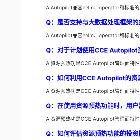
A:Autopilot兼容helm、operator
Q：是否支持与大数据处理框架的
A:Autopilot兼容helm、operator
Q：对于计划使用CCE Autop
A:资源预热功是CCE Autopilot管
Q：如何利用CCE Autopil
A:资源预热功是CCE Autopilot管
Q：在使用资源预热功能时，用户
A:资源预热功是CCE Autopilot管
Q：如何评估资源预热功能的投资