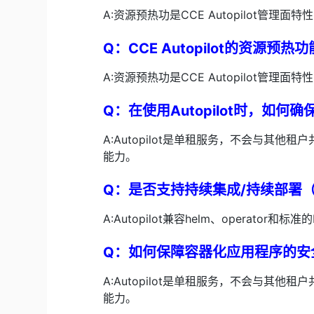
A:资源预热功是CCE Autopilot管
Q：CCE Autopilot的资源
A:资源预热功是CCE Autopilot管
Q：在使用Autopilot时，如
A:Autopilot是单租服务，不会与其他
能力。
Q：是否支持持续集成/持续部署（
A:Autopilot兼容helm、operator
Q：如何保障容器化应用程序的安
A:Autopilot是单租服务，不会与其他
能力。