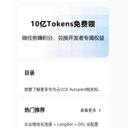
目录
想要了解更多华为云CCE Autopilot相关知
识，欢迎观看DTSE Tech Talk 系列技术直
播
热门推荐
查看更多
企业微信长连接 + LangBot + Dify 全配置