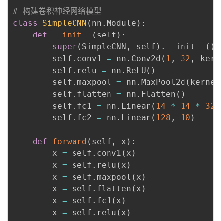
# 构建卷积神经网络模型
class
SimpleCNN
(
nn
.
Module
)
:
def
__init__
(
self
)
:
super
(
SimpleCNN
,
 self
)
.
__init__
(
)
        self
.
conv1 
=
 nn
.
Conv2d
(
1
,
32
,
 kern
        self
.
relu 
=
 nn
.
ReLU
(
)
        self
.
maxpool 
=
 nn
.
MaxPool2d
(
kernel
        self
.
flatten 
=
 nn
.
Flatten
(
)
        self
.
fc1 
=
 nn
.
Linear
(
14
*
14
*
32
,
        self
.
fc2 
=
 nn
.
Linear
(
128
,
10
)
def
forward
(
self
,
 x
)
:
        x 
=
 self
.
conv1
(
x
)
        x 
=
 self
.
relu
(
x
)
        x 
=
 self
.
maxpool
(
x
)
        x 
=
 self
.
flatten
(
x
)
        x 
=
 self
.
fc1
(
x
)
        x 
=
 self
.
relu
(
x
)