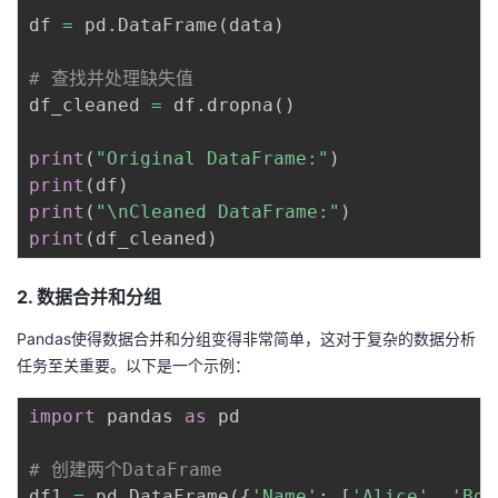
df 
=
 pd
.
DataFrame
(
data
)
# 查找并处理缺失值
df_cleaned 
=
 df
.
dropna
(
)
print
(
"Original DataFrame:"
)
print
(
df
)
print
(
"\nCleaned DataFrame:"
)
print
(
df_cleaned
)
2. 数据合并和分组
Pandas使得数据合并和分组变得非常简单，这对于复杂的数据分析
任务至关重要。以下是一个示例：
import
 pandas 
as
 pd

# 创建两个DataFrame
df1 
=
 pd
.
DataFrame
(
{
'Name'
:
[
'Alice'
,
'Bob