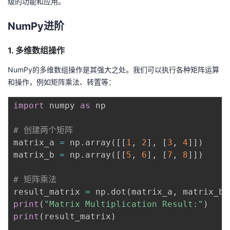
级的功能和应用。
NumPy进阶
1. 多维数组操作
NumPy的多维数组操作是其强大之处。我们可以执行各种矩阵运算
和操作，例如矩阵乘法、转置等：
import
 numpy 
as
 np

# 创建两个矩阵
matrix_a 
=
 np
.
array
(
[
[
1
,
2
]
,
[
3
,
4
]
]
)
matrix_b 
=
 np
.
array
(
[
[
5
,
6
]
,
[
7
,
8
]
]
)
# 矩阵乘法
result_matrix 
=
 np
.
dot
(
matrix_a
,
 matrix_b
)
print
(
"Matrix Multiplication Result:"
)
print
(
result_matrix
)