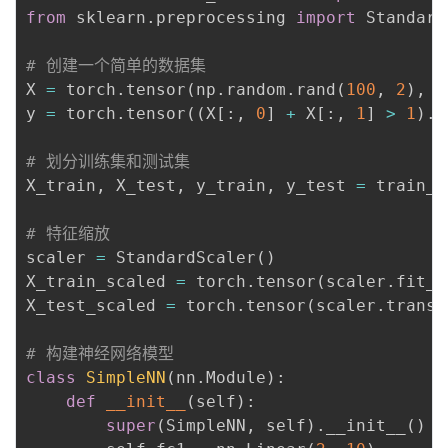
from
 sklearn
.
preprocessing 
import
 Standard
# 创建一个简单的数据集
X 
=
 torch
.
tensor
(
np
.
random
.
rand
(
100
,
2
)
,
 d
y 
=
 torch
.
tensor
(
(
X
[
:
,
0
]
+
 X
[
:
,
1
]
>
1
)
.
a
# 划分训练集和测试集
X_train
,
 X_test
,
 y_train
,
 y_test 
=
 train_t
# 特征缩放
scaler 
=
 StandardScaler
(
)
X_train_scaled 
=
 torch
.
tensor
(
scaler
.
fit_t
X_test_scaled 
=
 torch
.
tensor
(
scaler
.
transf
# 构建神经网络模型
class
SimpleNN
(
nn
.
Module
)
:
def
__init__
(
self
)
:
super
(
SimpleNN
,
 self
)
.
__init__
(
)