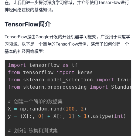
在，让我们进一步探讨深度学习领域，并介绍使用TensorFlow进行
神经网络建模的基础知识。
TensorFlow简介
TensorFlow是由Google开发的开源机器学习框架，广泛用于深度学
习领域。以下是一个简单的TensorFlow示例，演示了如何创建一个
基本的神经网络模型：
import
 tensorflow 
as
from
 tensorflow 
import
from
 sklearn
.
model_selection 
import
from
 sklearn
.
preprocessing 
import
 Standard
# 创建一个简单的数据集
X 
=
 np
.
random
.
rand
(
100
,
2
)
y 
=
(
X
[
:
,
0
]
+
 X
[
:
,
1
]
>
1
)
.
astype
(
int
)
# 划分训练集和测试集