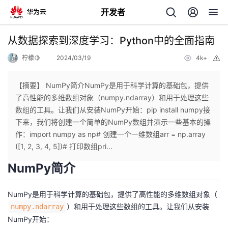
开发者
返
从数据探索到深度学习：Python中的全面指南
回
柠檬🍋
2024/03/19
4k+
举
报
【摘要】 NumPy简介NumPy是用于科学计算的基础包，提供
了高性能的多维数组对象（numpy.ndarray）和用于处理这些
数组的工具。让我们从安装NumPy开始：pip install numpy接
个
下来，我们将创建一个简单的NumPy数组并演示一些基本的操
作：import numpy as np# 创建一个一维数组arr = np.array
我
人
([1, 2, 3, 4, 5])# 打印数组pri...
NumPy简介
的
主
NumPy是用于科学计算的基础包，提供了高性能的多维数组对象（
开
页
）和用于处理这些数组的工具。让我们从安装
numpy.ndarray
NumPy开始：
发