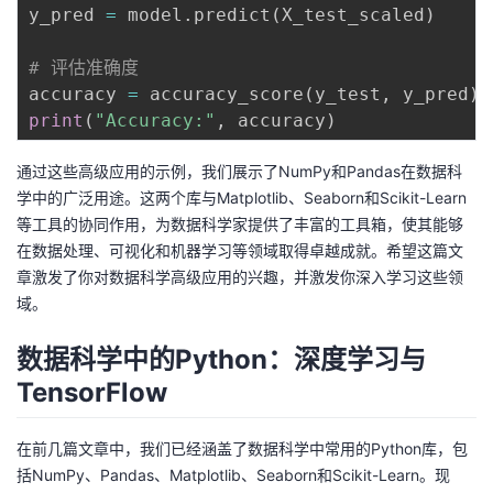
y_pred 
=
 model
.
predict
(
X_test_scaled
)
# 评估准确度
accuracy 
=
 accuracy_score
(
y_test
,
 y_pred
)
print
(
"Accuracy:"
,
 accuracy
)
通过这些高级应用的示例，我们展示了NumPy和Pandas在数据科
学中的广泛用途。这两个库与Matplotlib、Seaborn和Scikit-Learn
等工具的协同作用，为数据科学家提供了丰富的工具箱，使其能够
在数据处理、可视化和机器学习等领域取得卓越成就。希望这篇文
章激发了你对数据科学高级应用的兴趣，并激发你深入学习这些领
域。
数据科学中的Python：深度学习与
TensorFlow
在前几篇文章中，我们已经涵盖了数据科学中常用的Python库，包
括NumPy、Pandas、Matplotlib、Seaborn和Scikit-Learn。现