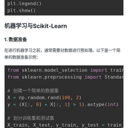
plt
.
legend
(
)
plt
.
show
(
)
机器学习与Scikit-Learn
1. 数据准备
在进行机器学习之前，通常需要对数据进行预处理。以下是一个简
单的数据准备示例：
from
 sklearn
.
model_selection 
import
from
 sklearn
.
preprocessing 
import
 Standard
# 创建一个简单的数据集
X 
=
 np
.
random
.
rand
(
100
,
2
)
y 
=
(
X
[
:
,
0
]
+
 X
[
:
,
1
]
>
1
)
.
astype
(
int
)
# 划分训练集和测试集
X_train
,
 X_test
,
 y_train
,
 y_test 
=
 train_t