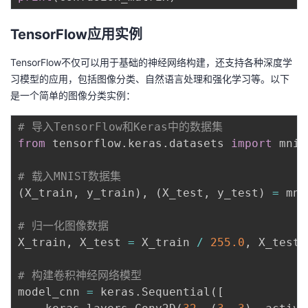
TensorFlow应用实例
TensorFlow不仅可以用于基础的神经网络构建，还支持各种深度学
习模型的应用，包括图像分类、自然语言处理和强化学习等。以下
是一个简单的图像分类实例：
# 导入TensorFlow和Keras中的数据集
from
 tensorflow
.
keras
.
datasets 
import
 mnist
# 载入MNIST数据集
(
X_train
,
 y_train
)
,
(
X_test
,
 y_test
)
=
 mni
# 归一化图像数据
X_train
,
 X_test 
=
 X_train 
/
255.0
,
 X_test 
# 构建卷积神经网络模型
model_cnn 
=
 keras
.
Sequential
(
[