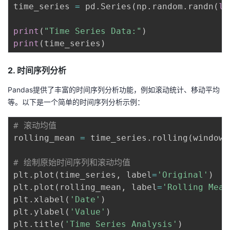
time_series 
=
 pd
.
Series
(
np
.
random
.
randn
(
le
print
(
"Time Series Data:"
)
print
(
time_series
)
2. 时间序列分析
Pandas提供了丰富的时间序列分析功能，例如滚动统计、移动平均
等。以下是一个简单的时间序列分析示例：
# 滚动均值
rolling_mean 
=
 time_series
.
rolling
(
window
=
# 绘制原始时间序列和滚动均值
plt
.
plot
(
time_series
,
 label
=
'Original'
)
plt
.
plot
(
rolling_mean
,
 label
=
'Rolling Mean
plt
.
xlabel
(
'Date'
)
plt
.
ylabel
(
'Value'
)
plt
.
title
(
'Time Series Analysis'
)