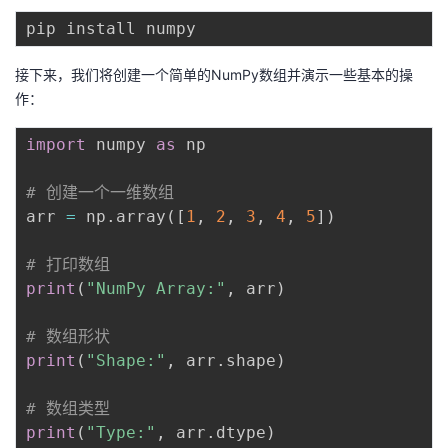
者
接下来，我们将创建一个简单的NumPy数组并演示一些基本的操
我
作：
的
我
import
 numpy 
as
 np

博
的
我
# 创建一个一维数组
arr 
=
 np
.
array
(
[
1
,
2
,
3
,
4
,
5
]
)
客
论
的
我
# 打印数组
坛
圈
的
我
print
(
"NumPy Array:"
,
 arr
)
子
直
的
我
# 数组形状
print
(
"Shape:"
,
 arr
.
shape
)
我
播
活
的
# 数组类型
我
动
关
的
print
(
"Type:"
,
 arr
.
dtype
)