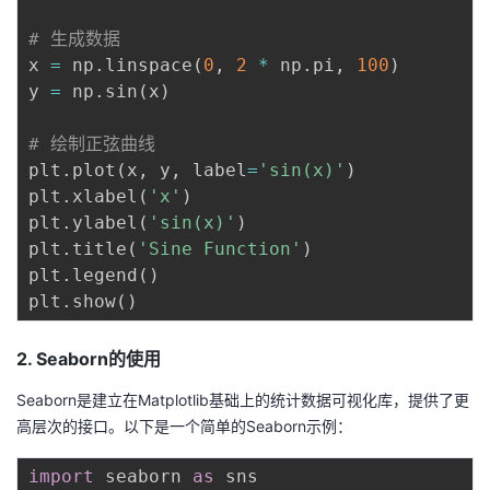
# 生成数据
x 
=
 np
.
linspace
(
0
,
2
*
 np
.
pi
,
100
)
y 
=
 np
.
sin
(
x
)
# 绘制正弦曲线
plt
.
plot
(
x
,
 y
,
 label
=
'sin(x)'
)
plt
.
xlabel
(
'x'
)
plt
.
ylabel
(
'sin(x)'
)
plt
.
title
(
'Sine Function'
)
plt
.
legend
(
)
plt
.
show
(
)
2. Seaborn的使用
Seaborn是建立在Matplotlib基础上的统计数据可视化库，提供了更
高层次的接口。以下是一个简单的Seaborn示例：
import
 seaborn 
as
 sns
