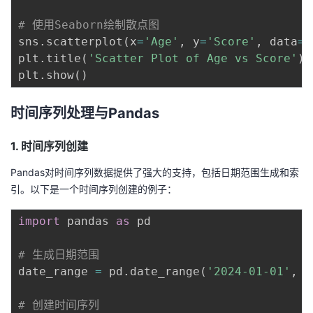
# 使用Seaborn绘制散点图
sns
.
scatterplot
(
x
=
'Age'
,
 y
=
'Score'
,
 data
=
d
plt
.
title
(
'Scatter Plot of Age vs Score'
)
plt
.
show
(
)
时间序列处理与Pandas
1. 时间序列创建
Pandas对时间序列数据提供了强大的支持，包括日期范围生成和索
引。以下是一个时间序列创建的例子：
import
 pandas 
as
 pd

# 生成日期范围
date_range 
=
 pd
.
date_range
(
'2024-01-01'
,
'
# 创建时间序列