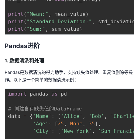
print
(
"Mean:"
,
 mean_value
)
print
(
"Standard Deviation:"
,
 std_deviation
print
(
"Sum:"
,
 sum_value
)
Pandas进阶
1. 数据清洗和处理
Pandas是数据清洗的得力助手，支持缺失值处理、重复值删除等操
作。以下是一个简单的数据清洗示例：
import
 pandas 
as
 pd

# 创建含有缺失值的DataFrame
data 
=
{
'Name'
:
[
'Alice'
,
'Bob'
,
'Charlie'
'Age'
:
[
25
,
None
,
35
]
,
'City'
:
[
'New York'
,
'San Francisc