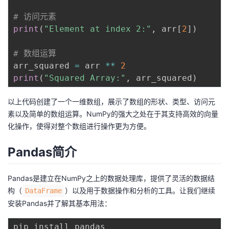
我
注
的
开
# 访问元素
print
(
"Element at index 2:"
,
 arr
[
2
]
)
的
Programs
发
# 数组运算
支
者
arr_squared 
=
 arr 
**
2
print
(
"Squared Array:"
,
 arr_squared
)
持
学
以上代码创建了一个一维数组，展示了数组的形状、类型、访问元
我
堂
素以及简单的数组运算。NumPy的强大之处在于其支持高效的向量
化操作，使得对整个数组进行操作更为方便。
的
我
我
Pandas简介
技
的
的
我
Pandas是建立在NumPy之上的数据处理库，提供了灵活的数据结
术
云
课
的
我
构（
）以及用于数据操作和分析的工具。让我们继续
DataFrame
安装Pandas并了解其基本用法：
支
声
程
认
的
我