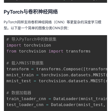
PyTorch与卷积神经网络
PyTorch同样支持卷积神经网络（CNN）等更复杂的深度学习模
型。以下是一个简单的图像分类CNN示例：
# 导入PyTorch中的数据集
import
from
 torchvision 
import
 transforms

# 载入MNIST数据集
transform 
=
 transforms
.
Compose
(
[
transforms
mnist_train 
=
 torchvision
.
datasets
.
MNIST
(
r
mnist_test 
=
 torchvision
.
datasets
.
MNIST
(
ro
# 数据加载器
train_loader_cnn 
=
 DataLoader
(
mnist_train
,
test_loader_cnn 
=
 DataLoader
(
mnist_test
,
 b