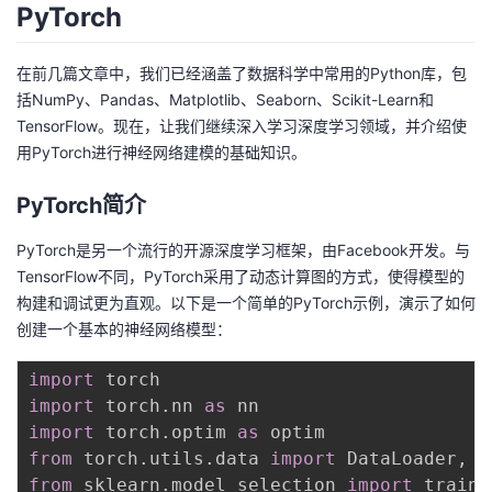
PyTorch
在前几篇文章中，我们已经涵盖了数据科学中常用的Python库，包
括NumPy、Pandas、Matplotlib、Seaborn、Scikit-Learn和
TensorFlow。现在，让我们继续深入学习深度学习领域，并介绍使
用PyTorch进行神经网络建模的基础知识。
PyTorch简介
PyTorch是另一个流行的开源深度学习框架，由Facebook开发。与
TensorFlow不同，PyTorch采用了动态计算图的方式，使得模型的
构建和调试更为直观。以下是一个简单的PyTorch示例，演示了如何
创建一个基本的神经网络模型：
import
import
 torch
.
nn 
as
import
 torch
.
optim 
as
from
 torch
.
utils
.
data 
import
 DataLoader
,
from
 sklearn
.
model_selection 
import