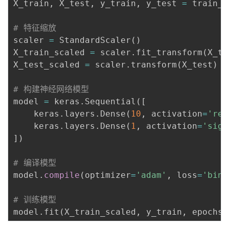
X_train
,
 X_test
,
 y_train
,
 y_test 
=
 train_t
# 特征缩放
scaler 
=
 StandardScaler
(
)
X_train_scaled 
=
 scaler
.
fit_transform
(
X_tr
X_test_scaled 
=
 scaler
.
transform
(
X_test
)
# 构建神经网络模型
model 
=
 keras
.
Sequential
(
[
    keras
.
layers
.
Dense
(
10
,
 activation
=
'rel
    keras
.
layers
.
Dense
(
1
,
 activation
=
'sigm
]
)
# 编译模型
model
.
compile
(
optimizer
=
'adam'
,
 loss
=
'bina
# 训练模型
model
.
fit
(
X_train_scaled
,
 y_train
,
 epochs
=