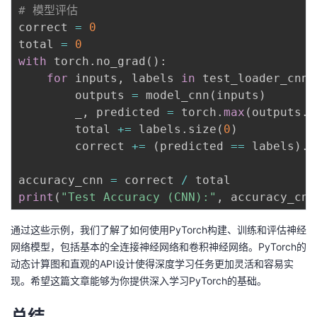
# 模型评估
correct 
=
0
total 
=
0
with
 torch
.
no_grad
(
)
:
for
 inputs
,
 labels 
in
 test_loader_cnn
:
        outputs 
=
 model_cnn
(
inputs
)
        _
,
 predicted 
=
 torch
.
max
(
outputs
.
d
        total 
+=
 labels
.
size
(
0
)
        correct 
+=
(
predicted 
==
 labels
)
.
s
accuracy_cnn 
=
 correct 
/
print
(
"Test Accuracy (CNN):"
,
 accuracy_cnn
通过这些示例，我们了解了如何使用PyTorch构建、训练和评估神经
网络模型，包括基本的全连接神经网络和卷积神经网络。PyTorch的
动态计算图和直观的API设计使得深度学习任务更加灵活和容易实
现。希望这篇文章能够为你提供深入学习PyTorch的基础。
总结