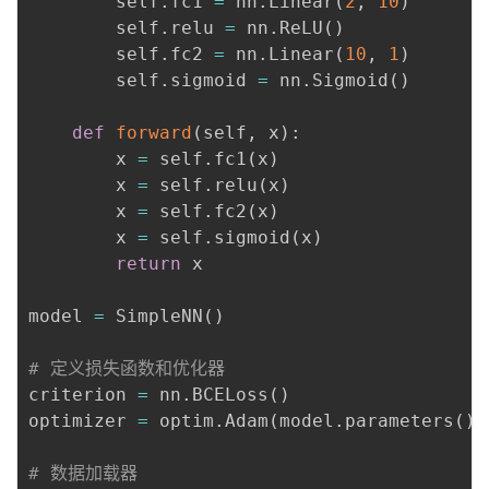
        self
.
fc1 
=
 nn
.
Linear
(
2
,
10
)
        self
.
relu 
=
 nn
.
ReLU
(
)
        self
.
fc2 
=
 nn
.
Linear
(
10
,
1
)
        self
.
sigmoid 
=
 nn
.
Sigmoid
(
)
def
forward
(
self
,
 x
)
:
        x 
=
 self
.
fc1
(
x
)
        x 
=
 self
.
relu
(
x
)
        x 
=
 self
.
fc2
(
x
)
        x 
=
 self
.
sigmoid
(
x
)
return
 x

model 
=
 SimpleNN
(
)
# 定义损失函数和优化器
criterion 
=
 nn
.
BCELoss
(
)
optimizer 
=
 optim
.
Adam
(
model
.
parameters
(
)
,
# 数据加载器