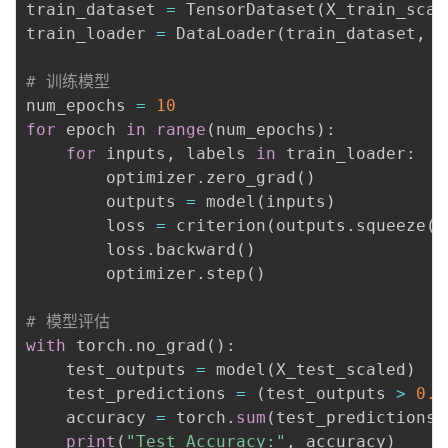
train_dataset 
=
 TensorDataset
(
X_train_scal
train_loader 
=
 DataLoader
(
train_dataset
,
 b
# 训练模型
num_epochs 
=
10
for
 epoch 
in
range
(
num_epochs
)
:
for
 inputs
,
 labels 
in
 train_loader
:
        optimizer
.
zero_grad
(
)
        outputs 
=
 model
(
inputs
)
        loss 
=
 criterion
(
outputs
.
squeeze
(
)
        loss
.
backward
(
)
        optimizer
.
step
(
)
# 模型评估
with
 torch
.
no_grad
(
)
:
    test_outputs 
=
 model
(
X_test_scaled
)
    test_predictions 
=
(
test_outputs 
>
0.5
    accuracy 
=
 torch
.
sum
(
test_predictions
.
print
(
"Test Accuracy:"
,
 accuracy
)