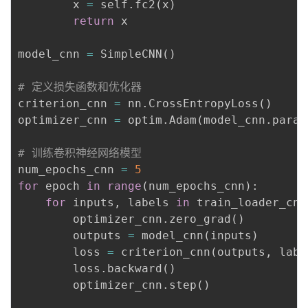
        x 
=
 self
.
fc2
(
x
)
return
 x

model_cnn 
=
 SimpleCNN
(
)
# 定义损失函数和优化器
criterion_cnn 
=
 nn
.
CrossEntropyLoss
(
)
optimizer_cnn 
=
 optim
.
Adam
(
model_cnn
.
param
# 训练卷积神经网络模型
num_epochs_cnn 
=
5
for
 epoch 
in
range
(
num_epochs_cnn
)
:
for
 inputs
,
 labels 
in
 train_loader_cnn
        optimizer_cnn
.
zero_grad
(
)
        outputs 
=
 model_cnn
(
inputs
)
        loss 
=
 criterion_cnn
(
outputs
,
 labe
        loss
.
backward
(
)
        optimizer_cnn
.
step
(
)