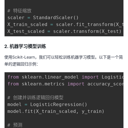
# 特征缩放
scaler 
=
 StandardScaler
(
)
X_train_scaled 
=
 scaler
.
fit_transform
(
X_tr
X_test_scaled 
=
 scaler
.
transform
(
X_test
)
2. 机器学习模型训练
使用Scikit-Learn，我们可以轻松训练机器学习模型。以下是一个简
单的逻辑回归示例：
from
 sklearn
.
linear_model 
import
from
 sklearn
.
metrics 
import
 accuracy_score

# 创建并训练逻辑回归模型
model 
=
 LogisticRegression
(
)
model
.
fit
(
X_train_scaled
,
 y_train
)
# 预测