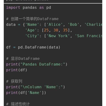
持
建
证
实
的
import
 pandas 
as
 pd

议
验
收
# 创建一个简单的DataFrame
data 
=
{
'Name'
:
[
'Alice'
,
'Bob'
,
'Charlie'
藏
'Age'
:
[
25
,
30
,
35
]
,
'City'
:
[
'New York'
,
'San Francisc
df 
=
 pd
.
DataFrame
(
data
)
# 显示DataFrame
print
(
"Pandas DataFrame:"
)
print
(
df
)
# 获取列
print
(
"\nColumn 'Name':"
)
print
(
df
[
'Name'
]
)
# 描述性统计