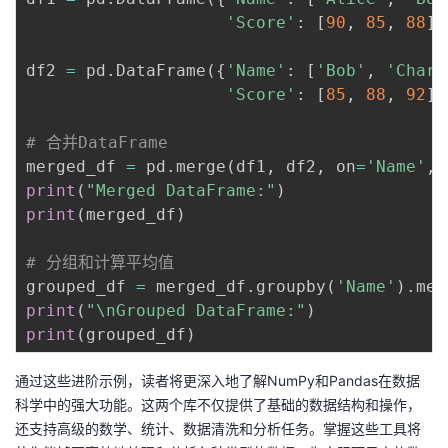
'Score'
:
[
90
,
85
,
88
]
}
df2 
=
 pd
.
DataFrame
(
{
'Name'
:
[
'Bob'
,
'Charl
'Score'
:
[
85
,
88
,
92
]
}
# 合并DataFrame
merged_df 
=
 pd
.
merge
(
df1
,
 df2
,
 on
=
'Name'
,
 
print
(
"Merged DataFrame:"
)
print
(
merged_df
)
# 分组和计算平均值
grouped_df 
=
 merged_df
.
groupby
(
'Name'
)
.
mea
print
(
"\nGrouped DataFrame:"
)
print
(
grouped_df
)
通过这些进阶示例，读者将更深入地了解NumPy和Pandas在数据
科学中的强大功能。这两个库不仅提供了基础的数据结构和操作，
还支持高级的数学、统计、数据清洗和分析任务。掌握这些工具将