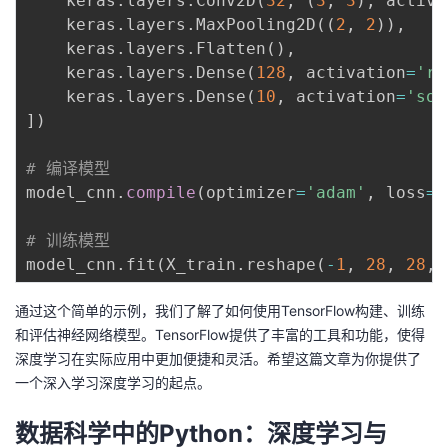
    keras
.
layers
.
Conv2D
(
32
,
(
3
,
3
)
,
 activa
    keras
.
layers
.
MaxPooling2D
(
(
2
,
2
)
)
,
    keras
.
layers
.
Flatten
(
)
,
    keras
.
layers
.
Dense
(
128
,
 activation
=
're
    keras
.
layers
.
Dense
(
10
,
 activation
=
'sof
]
)
# 编译模型
model_cnn
.
compile
(
optimizer
=
'adam'
,
 loss
=
'
# 训练模型
model_cnn
.
fit
(
X_train
.
reshape
(
-
1
,
28
,
28
,
通过这个简单的示例，我们了解了如何使用TensorFlow构建、训练
和评估神经网络模型。TensorFlow提供了丰富的工具和功能，使得
深度学习在实际应用中更加便捷和灵活。希望这篇文章为你提供了
一个深入学习深度学习的起点。
数据科学中的Python：深度学习与