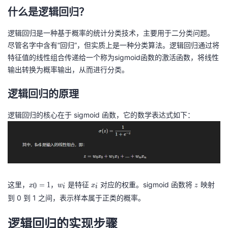
什么是逻辑回归？
者
逻辑回归是一种基于概率的统计分类技术，主要用于二分类问题。
我
尽管名字中含有“回归”，但实质上是一种分类算法。逻辑回归通过将
特征值的线性组合传递给一个称为sigmoid函数的激活函数，将线性
的
我
输出转换为概率输出，从而进行分类。
博
的
我
逻辑回归的原理
逻辑回归的核心在于 sigmoid 函数，它的数学表达式如下：
客
论
的
我
坛
圈
的
我
子
直
的
我
x
w
x
z
这里，
，
是特征
对应的权重。sigmoid 函数将
映射
=
1
0
x
w
x
z
i
i
我
播
活
的
_
_
_
到 0 到 1 之间，表示样本属于正类的概率。
0
i
i
我
动
关
的
=
逻辑回归的实现步骤