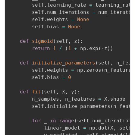
持
建
证
实
的
        self
.
learning_rate 
=
 learning_rate

        self
.
num_iterations 
=
 num_iteration
议
验
收
        self
.
weights 
=
None
        self
.
bias 
=
None
藏
def
sigmoid
(
self
,
 z
)
:
return
1
/
(
1
+
 np
.
exp
(
-
z
)
)
def
initialize_parameters
(
self
,
 n_feat
        self
.
weights 
=
 np
.
zeros
(
n_features
        self
.
bias 
=
0
def
fit
(
self
,
 X
,
 y
)
:
        n_samples
,
 n_features 
=
 X
.
shape

        self
.
initialize_parameters
(
n_featu
for
 _ 
in
range
(
self
.
num_iterations
            linear_model 
=
 np
.
dot
(
X
,
 self
.