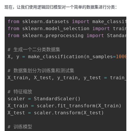
现在，让我们使用逻辑回归模型对一个简单的数据集进行分类：
from
 sklearn
.
datasets 
import
from
 sklearn
.
model_selection 
import
from
 sklearn
.
preprocessing 
import
 Standard
# 生成一个二分类数据集
X
,
 y 
=
 make_classification
(
n_samples
=
1000
,
# 数据集划分为训练集和测试集
X_train
,
 X_test
,
 y_train
,
 y_test 
=
 train_t
# 特征缩放
scaler 
=
 StandardScaler
(
)
X_train 
=
 scaler
.
fit_transform
(
X_train
)
X_test 
=
 scaler
.
transform
(
X_test
)
# 训练模型