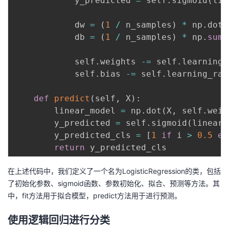
            y_predicted 
=
 self
.
sigmoid
(
lin
            dw 
=
(
1
/
 n_samples
)
*
 np
.
dot
(
            db 
=
(
1
/
 n_samples
)
*
 np
.
sum
(
            self
.
weights 
-=
 self
.
learning_
            self
.
bias 
-=
 self
.
learning_rat
def
predict
(
self
,
 X
)
:
        linear_model 
=
 np
.
dot
(
X
,
 self
.
weig
        y_predicted 
=
 self
.
sigmoid
(
linear_
        y_predicted_cls 
=
[
1
if
 i 
>
0.5
el
return
在上述代码中，我们定义了一个名为LogisticRegression的类，包括
了初始化参数、sigmoid函数、参数初始化、拟合、预测等方法。其
中，fit方法用于拟合模型，predict方法用于进行预测。
使用逻辑回归进行分类