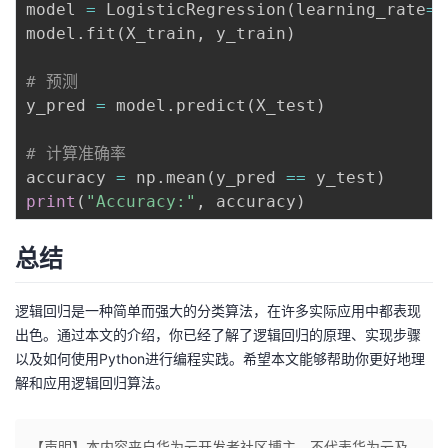
model 
=
 LogisticRegression
(
learning_rate
=
0
model
.
fit
(
X_train
,
 y_train
)
# 预测
y_pred 
=
 model
.
predict
(
X_test
)
# 计算准确率
accuracy 
=
 np
.
mean
(
y_pred 
==
 y_test
)
print
(
"Accuracy:"
,
 accuracy
)
总结
逻辑回归是一种简单而强大的分类算法，在许多实际应用中都表现
出色。通过本文的介绍，你已经了解了逻辑回归的原理、实现步骤
以及如何使用Python进行编程实践。希望本文能够帮助你更好地理
解和应用逻辑回归算法。
【声明】本内容来自华为云开发者社区博主，不代表华为云及