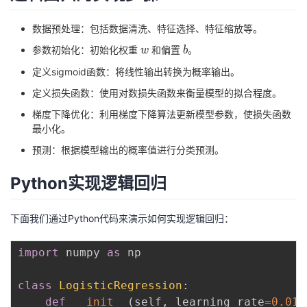
1
我
注
的
开
数据预处理：包括数据清洗、特征选择、特征缩放等。
的
Programs
发
w
b
参数初始化：初始化权重
和偏置
。
w
b
定义sigmoid函数：将线性输出转换为概率输出。
支
者
定义损失函数：使用对数损失函数来衡量模型的拟合程度。
持
梯度下降优化：利用梯度下降算法更新模型参数，使损失函数
学
最小化。
我
堂
预测：根据模型输出的概率值进行分类预测。
Python实现逻辑回归
的
我
我
技
的
的
我
下面我们通过Python代码来演示如何实现逻辑回归：
术
云
课
的
我
import
 numpy 
as
 np

支
声
程
认
的
我
class
LogisticRegression
:
def
__init__
(
self
,
 learning_rate
=
0.01
,