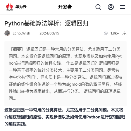
开发者
返
Python基础算法解析：逻辑回归
回
Echo_Wish
2024/03/15
1.9k+
举
报
【摘要】 逻辑回归是一种常用的分类算法，尤其适用于二分类
问题。本文将介绍逻辑回归的原理、实现步骤以及如何使用Pyt
hon进行逻辑回归的编程实践。 什么是逻辑回归？逻辑回归是
个
一种基于概率的统计分类技术，主要用于二分类问题。尽管名
字中含有“回归”，但实质上是一种分类算法。逻辑回归通过将特
我
人
征值的线性组合传递给一个称为sigmoid函数的激活函数，将线
性输出转换为概率输出，从而进行分类。 逻辑回归的原理逻辑
的
主
回...
逻辑回归是一种常用的分类算法，尤其适用于二分类问题。本文将
开
页
介绍逻辑回归的原理、实现步骤以及如何使用Python进行逻辑回归
的编程实践。
发