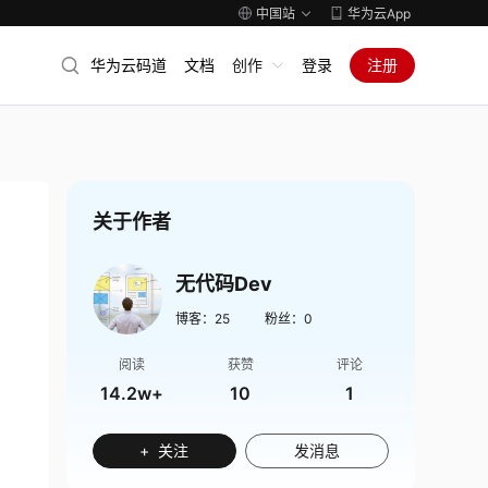
中国站
华为云App
华为云码道
文档
创作
登录
注册
关于作者
无代码Dev
博客：
25
粉丝：
0
阅读
获赞
评论
14.2w+
10
1
+ 关注
发消息