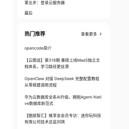
第五步：登录云服务器
最后
热门推荐
查看更多
opencode简介
【云图说】第318期 重磅上线MaaS独立文
档体系，学习路径更丝滑
OpenClaw 对接 DeepSeek 完整配置教程
从零搭建调用流程
华为云数据库全系AI升级，拥抱Agent-Nati
ve数据库新范式
【圈层智汇】维享会会员专访：迷你玩科技
有限公司技术总监刘琪