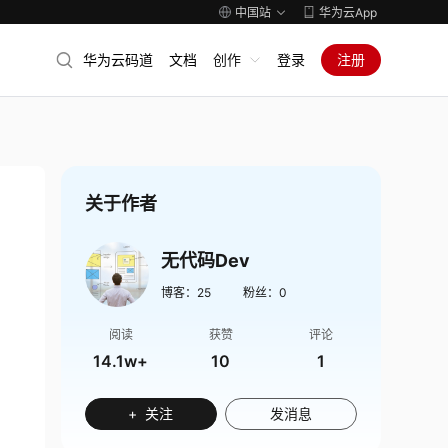
中国站
华为云App
华为云码道
文档
创作
登录
注册
关于作者
无代码Dev
博客：
25
粉丝：
0
阅读
获赞
评论
14.1w+
10
1
+ 关注
发消息