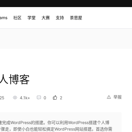
rams
社区
学堂
大赛
支持
茶思屋
个人博客
举报
25
4.1k+
0
2
WordPress的搭建。你可以利用WordPress搭建个人博
走，即使小白也能轻松搞定WordPress网站搭建。首选你需