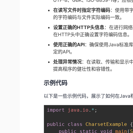
UTF-8、GBK、ISO-8859-1
在读写文件时指定字符编码
：使用带
的字符编码与文件实际编码一致。
设置正确的HTTP头信息
：在进行网络
在HTTP头中正确设置字符编码信息。
使用正确的API
：确保使用Java标准
定的API。
处理异常情况
：在读取、传输和显示
提高程序的健壮性和容错性。
示例代码
以下是一些示例代码，展示了如何在Jav
import
java
.
io
.
*
;
public
class
CharsetExample
public
static
void
main
(