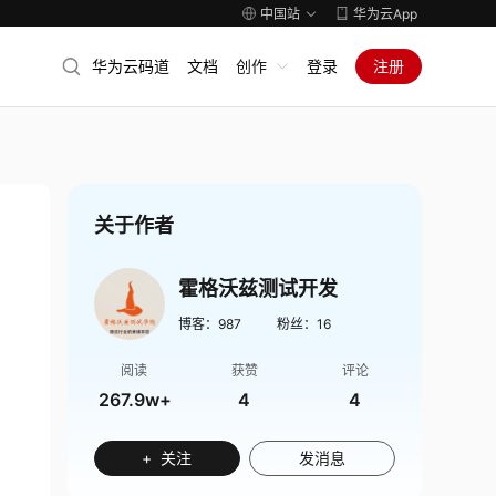
中国站
华为云App
华为云码道
文档
创作
登录
注册
关于作者
霍格沃兹测试开发
博客：
987
粉丝：
16
阅读
获赞
评论
267.9w+
4
4
+ 关注
发消息