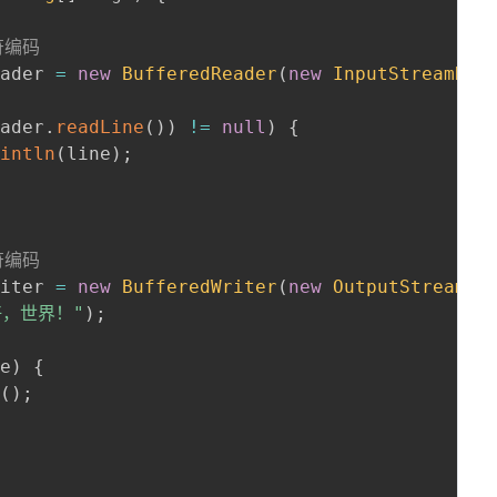
符编码
eader 
=
new
BufferedReader
(
new
InputStreamRea
eader
.
readLine
(
)
)
!=
null
)
{
rintln
(
line
)
;
符编码
riter 
=
new
BufferedWriter
(
new
OutputStreamWr
好，世界！"
)
;
 e
)
{
e
(
)
;