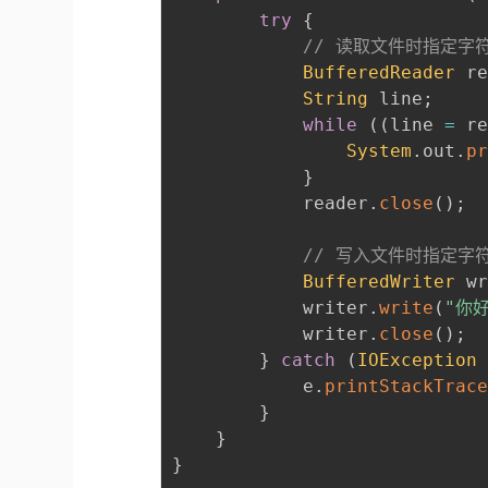
try
{
// 读取文件时指定字
BufferedReader
 r
String
 line
;
while
(
(
line 
=
 r
System
.
out
.
p
}
            reader
.
close
(
)
;
// 写入文件时指定字
BufferedWriter
 w
            writer
.
write
(
"你
            writer
.
close
(
)
;
}
catch
(
IOException
            e
.
printStackTrac
}
}
}