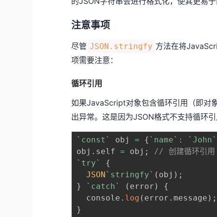
的JSON字符串会进行格式化，使其更易
注意事项
尽管
方法在将JavaS
JSON.stringfy
项需要注意：
循环引用
如果JavaScript对象包含循环引用（
出异常。这是因为JSON格式不支持循环
`
const
`
 obj 
=
{
`
name
`
:
`
John
obj
.
self 
=
 obj
;
// 创建循环引用
`
try
`
{
JSON
`
stringfy
`
(
obj
)
;
}
`
catch
`
(
error
)
{
  console
.
log
(
error
.
message
)
}