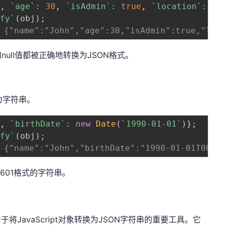
`
,
`
age
`
:
30
,
`
isAdmin
`
:
true
,
`
location
`
:
nu
gfy
`
(
obj
)
;
{"name":"John","age":30,"isAdmin":true,"loca
ull值都被正确地转换为JSON格式。
为字符串。
`
,
`
birthDate
`
:
new
Date
(
`
1990-01-01
`
)
}
;
gfy
`
(
obj
)
;
{"name":"John","birthDate":"1990-01-01T00:00
8601格式的字符串。
中用于将JavaScript对象转换为JSON字符串的重要工具。它