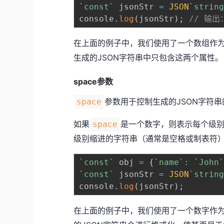
`
const
`
 jsonStr 
=
JSON
`
strin
console
.
log
(
jsonStr
)
;
// 输出：
在上面的例子中，我们使用了一个数组作
生成的JSON字符串中只包含这两个属性。
space参数
参数用于控制生成的JSON字符
space
如果
是一个数字，则表示每个级
space
级别缩进的字符串（通常是空格或制表符
`
const
`
 obj 
=
{
`
name
`
:
`
John
`
const
`
 jsonStr 
=
JSON
`
strin
console
.
log
(
jsonStr
)
;
在上面的例子中，我们使用了一个数字作