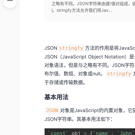
之略有不同。JSON字符串由键/值对组成，
l。stringfy方法允许我们将Jav...
JSON
方法的作用是将JavaScr
stringfy
JSON（JavaScript Object Nota
对象语法，但是与之略有不同。JSON字
布尔值、数组、对象或null。
stringfy
于存储或传输数据。
基本用法
对象是JavaScript的内置对象，
JSON
JSON字符串。其基本用法如下：
`
const
`
 obj 
=
{
`
name
`
:
`
John