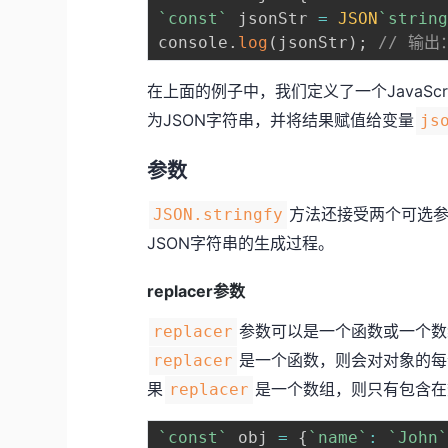
`
const
`
 jsonStr 
=
JSON
`
strin
console
.
log
(
jsonStr
)
;
// 输出：
在上面的例子中，我们定义了一个JavaScri
为JSON字符串，并将结果赋值给变量
js
参数
方法还接受两个可选
JSON.stringfy
JSON字符串的生成过程。
replacer参数
参数可以是一个函数或一个数
replacer
是一个函数，则会对对象的每
replacer
果
是一个数组，则只有包含在
replacer
`
const
`
 obj 
=
{
`
name
`
:
`
John