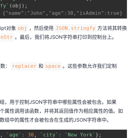
gfy
`
(
obj
)
;
{"name":"John","age":30,"isAdmin":true}
pt对象
，然后使用
方法将其转换
obj
JSON.stringfy
。最后，我们将JSON字符串打印到控制台上。
onStr
参数：
和
。这些参数允许我们定制
replacer
space
组，用于控制JSON字符串中哪些属性会被包含。如果
个属性调用该函数，并将其返回值作为相应属性的值。如
数组中的属性才会被包含在生成的JSON字符串中。
`
,
`
age
`
:
30
,
`
city
`
:
`
New York
`
}
;