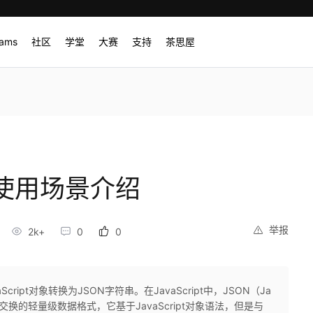
rams
社区
学堂
大赛
支持
茶思屋
y 的使用场景介绍
举报
2k+
0
0
aScript对象转换为JSON字符串。在JavaScript中，JSON（Ja
种用于数据交换的轻量级数据格式，它基于JavaScript对象语法，但是与