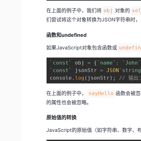
在上面的例子中，我们将
对象的
obj
se
们尝试将这个对象转换为JSON字符串时，
函数和undefined
如果JavaScript对象包含函数或
undefi
`
const
`
 obj 
=
{
`
name
`
:
`
John
`
const
`
 jsonStr 
=
JSON
`
strin
console
.
log
(
jsonStr
)
;
// 输出：
在上面的例子中，
函数会被忽
sayHello
的属性也会被忽略。
原始值的转换
JavaScript的原始值（如字符串、数字