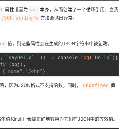
属性设置为
本身，从而创建了一个循环引用。当我
lf
obj
方法会抛出异常。
JSON.stringfy
值，则这些属性会在生成的JSON字符串中被忽略。
ned
`
,
`
sayHello
`
:
(
)
=>
 console
.
log
(
`
Hello
`
)
}
;
gfy
`
(
obj
)
;
{"name":"John"}
略，因为JSON格式不支持函数。同时，
值
undefined
、布尔值和null）会被正确地转换为它们在JSON中的等效值。