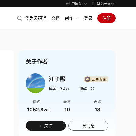
中国站
华为云App
华为云码道
文档
创作
登录
注册
关于作者
汪子熙
博客：
3.4k+
粉丝：
27
阅读
获赞
评论
1052.8w+
19
13
+ 关注
发消息