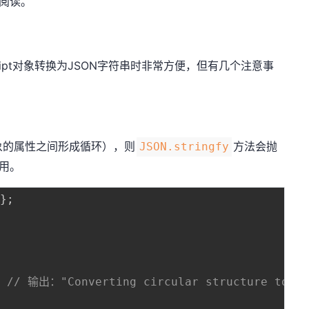
于阅读。
cript对象转换为JSON字符串时非常方便，但有几个注意事
即对象的属性之间形成循环），则
方法会抛
JSON.stringfy
引用。
`
}
;
;
// 输出："Converting circular structure to JS