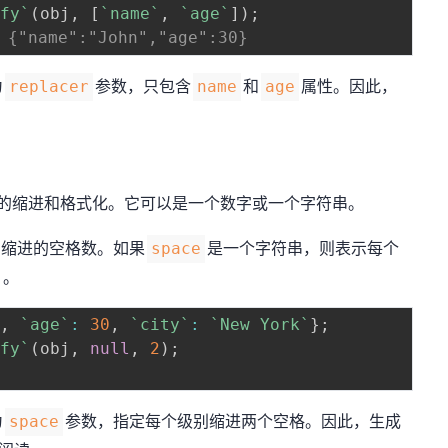
gfy
`
(
obj
,
[
`
name
`
,
`
age
`
]
)
;
{"name":"John","age":30}
为
参数，只包含
和
属性。因此，
replacer
name
age
串的缩进和格式化。它可以是一个数字或一个字符串。
别缩进的空格数。如果
是一个字符串，则表示每个
space
）。
`
,
`
age
`
:
30
,
`
city
`
:
`
New York
`
}
;
gfy
`
(
obj
,
null
,
2
)
;
为
参数，指定每个级别缩进两个空格。因此，生成
space