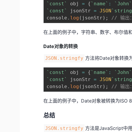
`
const
`
 obj 
=
{
`
name
`
:
`
John
`
const
`
 jsonStr 
=
JSON
`
strin
console
.
log
(
jsonStr
)
;
// 输出：
在上面的例子中，字符串、数字、布尔值和n
Date对象的转换
方法将Date对象转换
JSON.stringfy
`
const
`
 obj 
=
{
`
name
`
:
`
John
`
const
`
 jsonStr 
=
JSON
`
strin
console
.
log
(
jsonStr
)
;
// 输出：
在上面的例子中，Date对象被转换为ISO 
总结
方法是JavaScript
JSON.stringfy