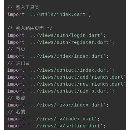
// 引入工具类
import
'../utils/index.dart'
;
/* 引入路由页面 */
import
'../views/auth/login.dart'
;
import
'../views/auth/register.dart'
;
// 首页
import
'../views/index/index.dart'
;
// 通讯录
import
'../views/contact/index.dart'
;
import
'../views/contact/addfriends.dart'
;
import
'../views/contact/newfriends.dart'
;
import
'../views/contact/uinfo.dart'
;
// 收藏
import
'../views/favor/index.dart'
;
// 我的
import
'../views/my/index.dart'
;
import
'../views/my/setting.dart'
;