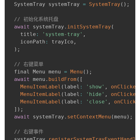
  SystemTray systemTray 
=
SystemTray
(
)
;
// 初始化系统托盘
await
 systemTray
.
initSystemTray
(
    title
:
'system-tray'
,
    iconPath
:
 trayIco
,
)
;
// 右键菜单
  final Menu menu 
=
Menu
(
)
;
await
 menu
.
buildFrom
(
[
MenuItemLabel
(
label
:
'show'
,
onClicked
MenuItemLabel
(
label
:
'hide'
,
onClicked
MenuItemLabel
(
label
:
'close'
,
onClicke
]
)
;
await
 systemTray
.
setContextMenu
(
menu
)
;
// 右键事件
  systemTray
.
registerSystemTrayEventHandle