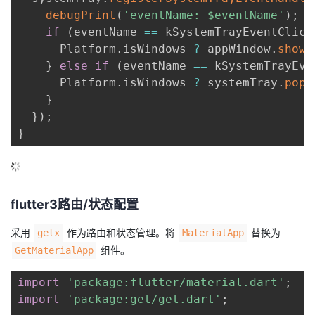
debugPrint
(
'eventName: $eventName'
)
;
if
(
eventName 
==
 kSystemTrayEventClick
      Platform
.
isWindows 
?
 appWindow
.
show
(
}
else
if
(
eventName 
==
 kSystemTrayEve
      Platform
.
isWindows 
?
 systemTray
.
popU
}
}
)
;
}
flutter3路由/状态配置
采用
作为路由和状态管理。将
替换为
getx
MaterialApp
组件。
GetMaterialApp
import
'package:flutter/material.dart'
;
import
'package:get/get.dart'
;