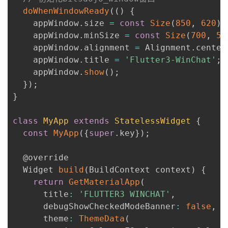
doWhenWindowReady
(
(
)
{
    appWindow
.
size 
=
const
Size
(
850
,
620
)
;
    appWindow
.
minSize 
=
const
Size
(
700
,
50
    appWindow
.
alignment 
=
 Alignment
.
center
    appWindow
.
title 
=
'Flutter3-WinChat'
;
    appWindow
.
show
(
)
;
}
)
;
}
class
MyApp
extends
StatelessWidget
{
const
MyApp
(
{
super
.
key
}
)
;
  @override

  Widget 
build
(
BuildContext context
)
{
return
GetMaterialApp
(
      title
:
'FLUTTER3 WINCHAT'
,
      debugShowCheckedModeBanner
:
false
,
      theme
:
ThemeData
(