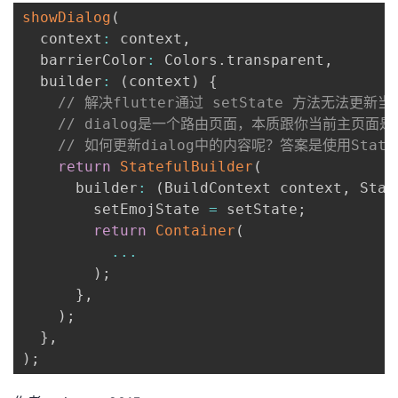
showDialog
(
  context
:
 context
,
  barrierColor
:
 Colors
.
transparent
,
  builder
:
(
context
)
{
// 解决flutter通过 setState 方法无法更新当
// dialog是一个路由页面，本质跟你当前主页面是
// 如何更新dialog中的内容呢？答案是使用Statef
return
StatefulBuilder
(
      builder
:
(
BuildContext context
,
 Stat
        setEmojState 
=
 setState
;
return
Container
(
...
)
;
}
,
)
;
}
,
)
;