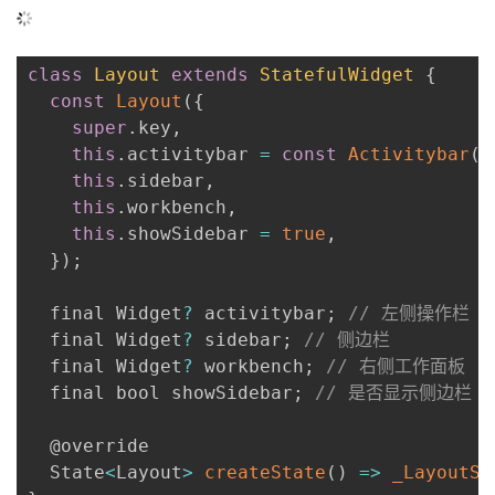
class
Layout
extends
StatefulWidget
{
const
Layout
(
{
super
.
key
,
this
.
activitybar 
=
const
Activitybar
(
)
this
.
sidebar
,
this
.
workbench
,
this
.
showSidebar 
=
true
,
}
)
;
  final Widget
?
 activitybar
;
// 左侧操作栏
  final Widget
?
 sidebar
;
// 侧边栏
  final Widget
?
 workbench
;
// 右侧工作面板
  final bool showSidebar
;
// 是否显示侧边栏
  @override

  State
<
Layout
>
createState
(
)
=>
_LayoutSt