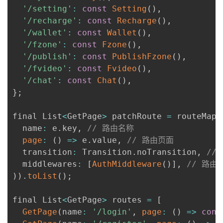
'/setting'
:
const
Setting
(
)
,
'/recharge'
:
const
Recharge
(
)
,
'/wallet'
:
const
Wallet
(
)
,
'/fzone'
:
const
Fzone
(
)
,
'/publish'
:
const
PublishFzone
(
)
,
'/fvideo'
:
const
Fvideo
(
)
,
'/chat'
:
const
Chat
(
)
,
}
;
final List
<
GetPage
>
 patchRoute 
=
 routeMap
.
  name
:
 e
.
key
,
// 路由名称
page
:
(
)
=>
 e
.
value
,
// 路由页面
  transition
:
 Transition
.
noTransition
,
//
  middlewares
:
[
AuthMiddleware
(
)
]
,
// 路由
)
)
.
toList
(
)
;
final List
<
GetPage
>
 routes 
=
[
GetPage
(
name
:
'/login'
,
page
:
(
)
=>
cons