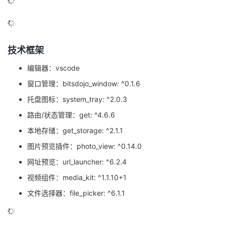
的
Programs
发
者
支
者
我
技术框架
持
学
的
我
编辑器：vscode
窗口管理：bitsdojo_window: ^0.1.6
我
堂
博
的
我
托盘图标：system_tray: ^2.0.3
的
我
客
论
的
我
路由/状态管理：get: ^4.6.6
我
本地存储：get_storage: ^2.1.1
技
的
坛
圈
的
我
的
我
图片预览插件：photo_view: ^0.14.0
网址预览：url_launcher: ^6.2.4
术
云
子
直
的
我
课
的
我
视频组件：media_kit: ^1.1.10+1
支
声
播
活
的
程
认
的
我
文件选择器：file_picker: ^6.1.1
持
建
动
关
证
实
的