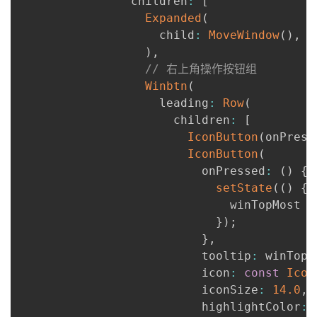
                children
:
[
Expanded
(
                    child
:
MoveWindow
(
)
,
)
,
// 右上角操作按钮组
Winbtn
(
                    leading
:
Row
(
                      children
:
[
IconButton
(
onPress
IconButton
(
                          onPressed
:
(
)
{
setState
(
(
)
{
                              winTopMost 
=
}
)
;
}
,
                          tooltip
:
 winTopM
                          icon
:
const
Icon
                          iconSize
:
14.0
,
                          highlightColor
:
 