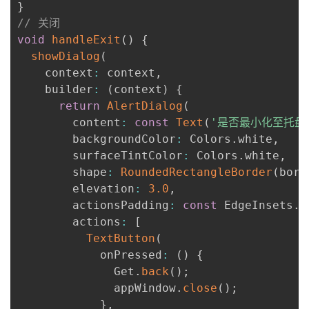
}
// 关闭
void
handleExit
(
)
{
showDialog
(
    context
:
 context
,
    builder
:
(
context
)
{
return
AlertDialog
(
        content
:
const
Text
(
'是否最小化至托盘
        backgroundColor
:
 Colors
.
white
,
        surfaceTintColor
:
 Colors
.
white
,
        shape
:
RoundedRectangleBorder
(
bord
        elevation
:
3.0
,
        actionsPadding
:
const
 EdgeInsets
.
a
        actions
:
[
TextButton
(
            onPressed
:
(
)
{
              Get
.
back
(
)
;
              appWindow
.
close
(
)
;
}
,