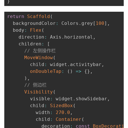
}
return
Scaffold
(
  backgroundColor
:
 Colors
.
grey
[
100
]
,
  body
:
Flex
(
    direction
:
 Axis
.
horizontal
,
    children
:
[
// 左侧操作栏
MoveWindow
(
        child
:
 widget
.
activitybar
,
onDoubleTap
:
(
)
=>
{
}
,
)
,
// 侧边栏
Visibility
(
        visible
:
 widget
.
showSidebar
,
        child
:
SizedBox
(
          width
:
270.0
,
          child
:
Container
(
            decoration
:
const
BoxDecoratio