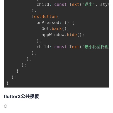
            child
:
const
Text
(
'退出'
,
 style
)
,
TextButton
(
            onPressed
:
(
)
{
              Get
.
back
(
)
;
              appWindow
.
hide
(
)
;
}
,
            child
:
const
Text
(
'最小化至托盘'
)
,
]
,
)
;
}
)
;
}
flutter3公共模板