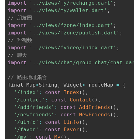
import
'../views/my/recharge.dart'
;
import
'../views/my/wallet.dart'
;
// 朋友圈
import
'../views/fzone/index.dart'
;
import
'../views/fzone/publish.dart'
;
// 短视频
import
'../views/fvideo/index.dart'
;
// 聊天
import
'../views/chat/group-chat/chat.dart
// 路由地址集合
final Map
<
String
,
 Widget
>
 routeMap 
=
{
'/index'
:
const
Index
(
)
,
'/contact'
:
const
Contact
(
)
,
'/addfriends'
:
const
AddFriends
(
)
,
'/newfriends'
:
const
NewFriends
(
)
,
'/uinfo'
:
const
Uinfo
(
)
,
'/favor'
:
const
Favor
(
)
,
'/my'
:
const
My
(
)
,