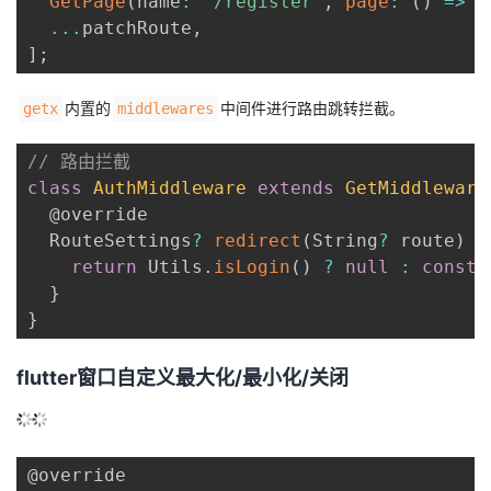
GetPage
(
name
:
'/register'
,
page
:
(
)
=>
c
...
patchRoute
,
]
;
内置的
中间件进行路由跳转拦截。
getx
middlewares
// 路由拦截
class
AuthMiddleware
extends
GetMiddleware
  @override

  RouteSettings
?
redirect
(
String
?
 route
)
{
return
 Utils
.
isLogin
(
)
?
null
:
const
}
}
flutter窗口自定义最大化/最小化/关闭
@override
