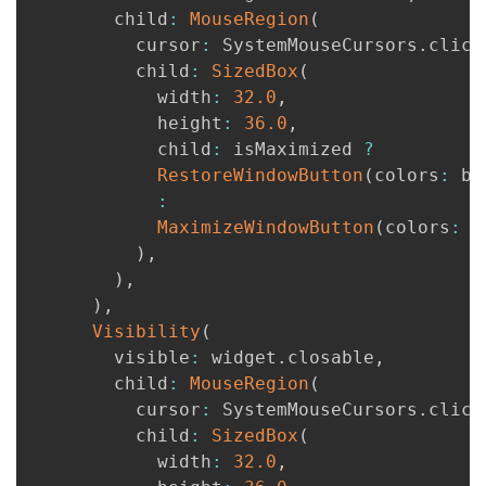
        child
:
MouseRegion
(
          cursor
:
 SystemMouseCursors
.
click
          child
:
SizedBox
(
            width
:
32.0
,
            height
:
36.0
,
            child
:
 isMaximized 
?
RestoreWindowButton
(
colors
:
 bu
:
MaximizeWindowButton
(
colors
:
 b
)
,
)
,
)
,
Visibility
(
        visible
:
 widget
.
closable
,
        child
:
MouseRegion
(
          cursor
:
 SystemMouseCursors
.
click
          child
:
SizedBox
(
            width
:
32.0
,