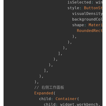
                          isSelected
:
 winT
                          style
:
ButtonSty
                            visualDensity
:
                            backgroundColo
                            shape
:
Materia
RoundedRecta
)
,
)
,
)
,
]
,
)
,
)
,
]
,
)
,
)
,
// 右侧工作面板
Expanded
(
              child
:
Container
(
                child
:
 widget
.
workbench
,