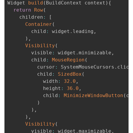
Widget 
build
(
BuildContext context
)
{
return
Row
(
    children
:
[
Container
(
        child
:
 widget
.
leading
,
)
,
Visibility
(
        visible
:
 widget
.
minimizable
,
        child
:
MouseRegion
(
          cursor
:
 SystemMouseCursors
.
click
          child
:
SizedBox
(
            width
:
32.0
,
            height
:
36.0
,
            child
:
MinimizeWindowButton
(
co
)
)
,
)
,
Visibility
(
        visible
:
 widget
.
maximizable
,