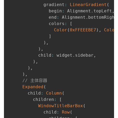
              gradient
:
LinearGradient
(
                begin
:
 Alignment
.
topLeft
,
                end
:
 Alignment
.
bottomRight
                colors
:
[
Color
(
0xFFEEEBE7
)
,
Color
]
)
,
)
,
            child
:
 widget
.
sidebar
,
)
,
)
,
)
,
// 主体容器
Expanded
(
        child
:
Column
(
          children
:
[
WindowTitleBarBox
(
              child
:
Row
(