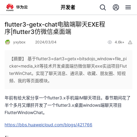
开发者
返
flutter3-getx-chat电脑端聊天EXE程
回
序|flutter3仿微信桌面端
yxybox
2024/03/04
4.6k+
举
报
【摘要】 基于flutter3+dart3+getx+bitsdojo_window+file_pi
cker+media_kit等技术开发桌面端仿微信聊天exe实战项目Flut
个
terWinChat。实现了聊天消息、通讯录、收藏、朋友圈、短视
频、我的等页面模块。
我
人
年前有给大家分享一个flutter3.x手机端IM聊天项目。春节期间花了
我
的
主
半个多月又爆肝开发了一个flutter3.x桌面windows端聊天项目
FlutterWindowChat。
我
的
开
页
https://bbs.huaweicloud.com/blogs/421766
我
的
开
发