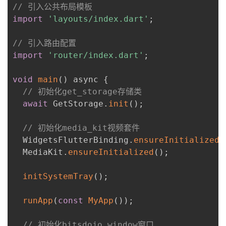
// 引入公共布局模板
import
'layouts/index.dart'
;
// 引入路由配置
import
'router/index.dart'
;
void
main
(
)
 async 
{
// 初始化get_storage存储类
await
 GetStorage
.
init
(
)
;
// 初始化media_kit视频套件
  WidgetsFlutterBinding
.
ensureInitialized
(
  MediaKit
.
ensureInitialized
(
)
;
initSystemTray
(
)
;
runApp
(
const
MyApp
(
)
)
;
// 初始化bitsdojo_window窗口