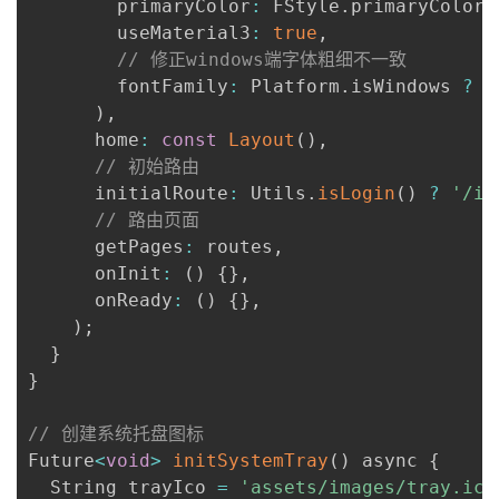
        primaryColor
:
 FStyle
.
primaryColor
,
        useMaterial3
:
true
,
// 修正windows端字体粗细不一致
        fontFamily
:
 Platform
.
isWindows 
?
'
)
,
      home
:
const
Layout
(
)
,
// 初始路由
      initialRoute
:
 Utils
.
isLogin
(
)
?
'/in
// 路由页面
      getPages
:
 routes
,
      onInit
:
(
)
{
}
,
      onReady
:
(
)
{
}
,
)
;
}
}
// 创建系统托盘图标
Future
<
void
>
initSystemTray
(
)
 async 
{
  String trayIco 
=
'assets/images/tray.ico