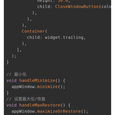
            height
:
36.0
,
            child
:
CloseWindowButton
(
color
)
,
)
,
)
,
Container
(
        child
:
 widget
.
trailing
,
)
,
]
,
)
;
}
// 最小化
void
handleMinimize
(
)
{
  appWindow
.
minimize
(
)
;
}
// 设置最大化/恢复
void
handleMaxRestore
(
)
{
  appWindow
.
maximizeOrRestore
(
)
;