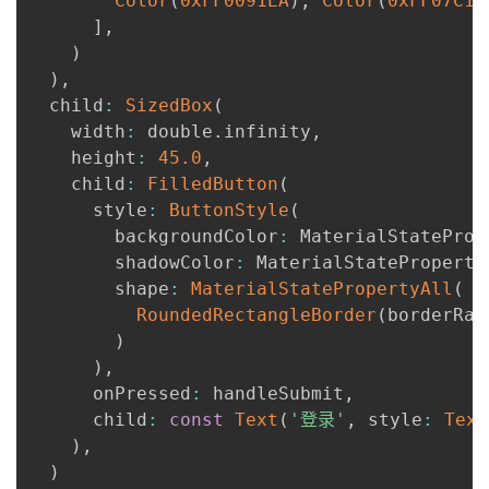
Color
(
0xFF0091EA
)
,
Color
(
0xFF07C16
]
,
)
)
,
  child
:
SizedBox
(
    width
:
 double
.
infinity
,
    height
:
45.0
,
    child
:
FilledButton
(
      style
:
ButtonStyle
(
        backgroundColor
:
 MaterialStateProp
        shadowColor
:
 MaterialStateProperty
        shape
:
MaterialStatePropertyAll
(
RoundedRectangleBorder
(
borderRad
)
)
,
      onPressed
:
 handleSubmit
,
      child
:
const
Text
(
'登录'
,
 style
:
Text
)
,
)