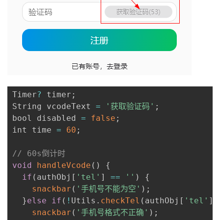
Timer
?
 timer
;
String vcodeText 
=
'获取验证码'
;
bool disabled 
=
false
;
int time 
=
60
;
// 60s倒计时
void
handleVcode
(
)
{
if
(
authObj
[
'tel'
]
==
''
)
{
snackbar
(
'手机号不能为空'
)
;
}
else
if
(
!
Utils
.
checkTel
(
authObj
[
'tel'
]
)
snackbar
(
'手机号格式不正确'
)
;