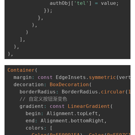
              authObj
[
'tel'
]
=
 value
;
}
)
;
}
,
)
,
)
]
,
)
,
)
,
Container
(
  margin
:
const
 EdgeInsets
.
symmetric
(
verti
  decoration
:
BoxDecoration
(
    borderRadius
:
 BorderRadius
.
circular
(
15
// 自定义按钮渐变色
    gradient
:
const
LinearGradient
(
      begin
:
 Alignment
.
topLeft
,
      end
:
 Alignment
.
bottomRight
,
      colors
:
[