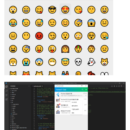
我
注
的
开
的
Programs
发
支
者
持
学
我
堂
的
我
我
技
的
的
我
术
云
课
的
我
支
声
程
认
的
我