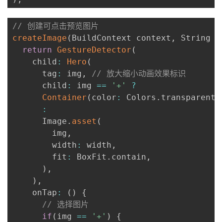
// 创建可点击预览图片
createImage
(
BuildContext context
,
 String i
return
GestureDetector
(
    child
:
Hero
(
      tag
:
 img
,
// 放大缩小动画效果标识
      child
:
 img 
==
'+'
?
Container
(
color
:
 Colors
.
transparent
,
:
      Image
.
asset
(
        img
,
        width
:
 width
,
        fit
:
 BoxFit
.
contain
,
)
,
)
,
    onTap
:
(
)
{
// 选择图片
if
(
img 
==
'+'
)
{