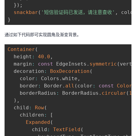
}
)
;
snackbar
(
'短信验证码已发送，请注意查收'
,
 colo
}
通过如下代码即可实现圆角及渐变背景。
Container
(
  height
:
40.0
,
  margin
:
const
 EdgeInsets
.
symmetric
(
verti
  decoration
:
BoxDecoration
(
    color
:
 Colors
.
white
,
    border
:
 Border
.
all
(
color
:
const
Color
(
    borderRadius
:
 BorderRadius
.
circular
(
15
)
,
  child
:
Row
(
    children
:
[
Expanded
(
        child
:
TextField
(