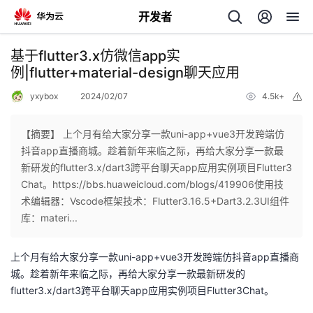
开发者
返
基于flutter3.x仿微信app实
回
例|flutter+material-design聊天应用
yxybox
2024/02/07
4.5k+
举
报
【摘要】 上个月有给大家分享一款uni-app+vue3开发跨端仿
抖音app直播商城。趁着新年来临之际，再给大家分享一款最
个
新研发的flutter3.x/dart3跨平台聊天app应用实例项目Flutter3
Chat。https://bbs.huaweicloud.com/blogs/419906使用技
我
人
术编辑器：Vscode框架技术：Flutter3.16.5+Dart3.2.3UI组件
库：materi...
的
主
上个月有给大家分享一款uni-app+vue3开发跨端仿抖音app直播商
开
页
城。趁着新年来临之际，再给大家分享一款最新研发的
flutter3.x/dart3跨平台聊天app应用实例项目Flutter3Chat。
发