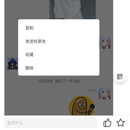
退
出
登
录