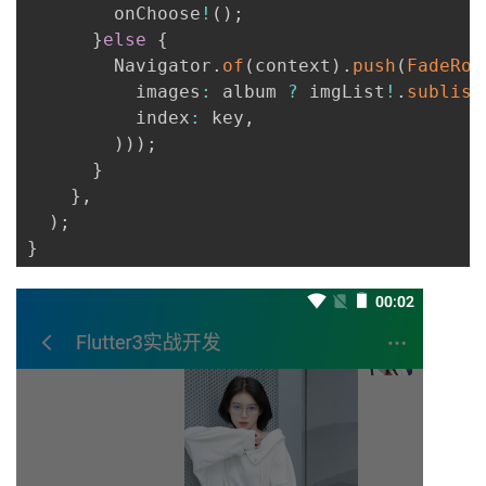
        onChoose
!
(
)
;
}
else
{
        Navigator
.
of
(
context
)
.
push
(
FadeRou
          images
:
 album 
?
 imgList
!
.
sublist
          index
:
 key
,
)
)
)
;
}
}
,
)
;
}