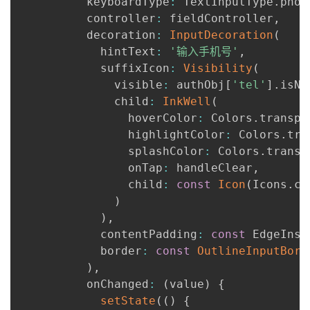
          keyboardType
:
 TextInputType
.
phon
          controller
:
 fieldController
,
          decoration
:
InputDecoration
(
            hintText
:
'输入手机号'
,
            suffixIcon
:
Visibility
(
              visible
:
 authObj
[
'tel'
]
.
isNo
              child
:
InkWell
(
                hoverColor
:
 Colors
.
transpa
                highlightColor
:
 Colors
.
tra
                splashColor
:
 Colors
.
transp
                onTap
:
 handleClear
,
                child
:
const
Icon
(
Icons
.
cl
)
)
,
            contentPadding
:
const
 EdgeInse
            border
:
const
OutlineInputBord
)
,
          onChanged
:
(
value
)
{
setState
(
(
)
{