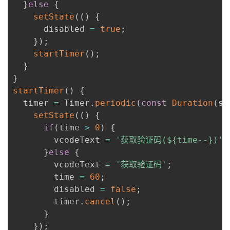
}
else
{
setState
(
(
)
{
      disabled 
=
true
;
}
)
;
startTimer
(
)
;
}
}
startTimer
(
)
{
  timer 
=
 Timer
.
periodic
(
const
Duration
(
se
setState
(
(
)
{
if
(
time 
>
0
)
{
        vcodeText 
=
'获取验证码(${time--})'
;
}
else
{
        vcodeText 
=
'获取验证码'
;
        time 
=
60
;
        disabled 
=
false
;
        timer
.
cancel
(
)
;
}
}
)
;