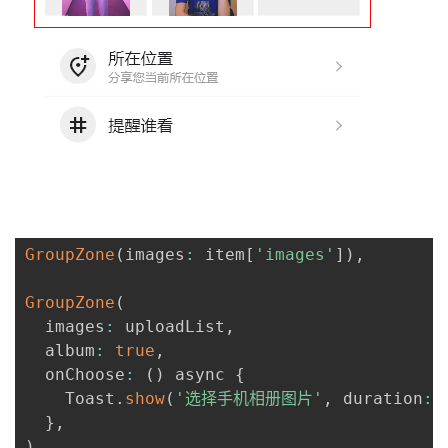
GroupZone
(
images
:
 item
[
'images'
]
)
,
GroupZone
(
  images
:
 uploadList
,
  album
:
true
,
  onChoose
:
(
)
 async 
{
    Toast
.
show
(
'选择手机相册图片'
,
 duration
:
}
,
)
,