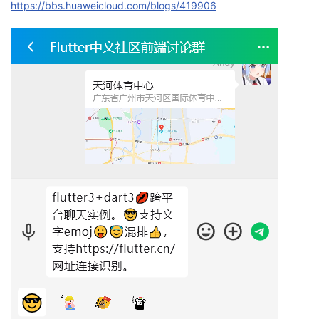
https://bbs.huaweicloud.com/blogs/419906
者
我
的
我
博
的
我
客
论
的
我
坛
圈
的
我
子
直
的
我
我
播
活
的
我
动
关
的