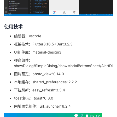
持
建
证
实
的
议
验
收
使用技术
藏
编辑器：Vscode
框架技术：Flutter3.16.5+Dart3.2.3
UI组件库：material-design3
弹窗组件：
showDialog/SimpleDialog/showModalBottomSheet/AlertDial
图片预览：photo_view^0.14.0
本地缓存：shared_preferences^2.2.2
下拉刷新：easy_refresh^3.3.4
toast提示：toast^0.3.0
网址预览组件：url_launcher^6.2.4