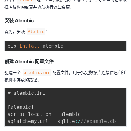
据库结构的变更并协助执行这些变更。
安装 Alembic
首先，安装
：
Alembic
pip 
install
创建 Alembic 配置文件
创建一个
配置文件，用于指定数据库连接信息和迁
alembic.ini
移脚本存放的路径：
# alembic
.
ini

[
alembic
]
script_location 
=
 alembic

sqlalchemy
.
url 
=
 sqlite
:
/
//example.db