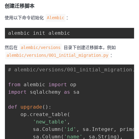
创建迁移脚本
使用以下命令初始化
：
Alembic
然后在
目录下创建迁移脚本，例如
alembic/versions
：
alembic/versions/001_initial_migration.py
# alembic/versions/001_initial_migration.p
from
 alembic 
import
import
 sqlalchemy 
as
 sa

def
upgrade
(
)
:
    op
.
create_table
(
'new_table'
,
        sa
.
Column
(
'id'
,
 sa
.
Integer
,
 primar
        sa
.
Column
(
'name'
,
 sa
.
String
)
,