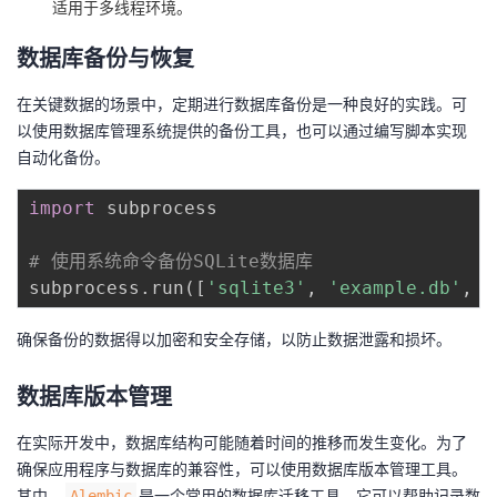
适用于多线程环境。
数据库备份与恢复
在关键数据的场景中，定期进行数据库备份是一种良好的实践。可
以使用数据库管理系统提供的备份工具，也可以通过编写脚本实现
自动化备份。
import
 subprocess

# 使用系统命令备份SQLite数据库
subprocess
.
run
(
[
'sqlite3'
,
'example.db'
,
'
确保备份的数据得以加密和安全存储，以防止数据泄露和损坏。
数据库版本管理
在实际开发中，数据库结构可能随着时间的推移而发生变化。为了
确保应用程序与数据库的兼容性，可以使用数据库版本管理工具。
其中，
是一个常用的数据库迁移工具，它可以帮助记录数
Alembic