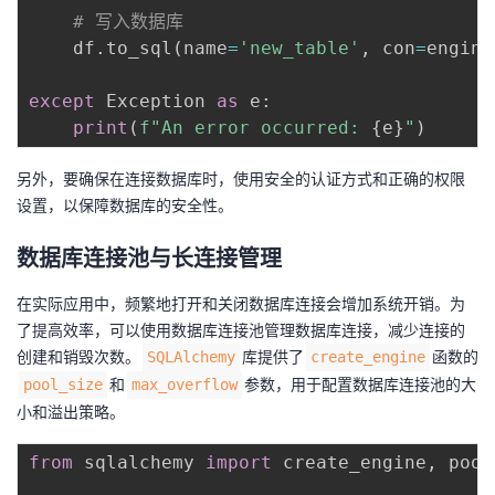
# 写入数据库
    df
.
to_sql
(
name
=
'new_table'
,
 con
=
engine
except
 Exception 
as
 e
:
print
(
f"An error occurred: 
{
e
}
"
)
另外，要确保在连接数据库时，使用安全的认证方式和正确的权限
设置，以保障数据库的安全性。
数据库连接池与长连接管理
在实际应用中，频繁地打开和关闭数据库连接会增加系统开销。为
了提高效率，可以使用数据库连接池管理数据库连接，减少连接的
创建和销毁次数。
库提供了
函数的
SQLAlchemy
create_engine
和
参数，用于配置数据库连接池的大
pool_size
max_overflow
小和溢出策略。
from
 sqlalchemy 
import
 create_engine
,
 pool
