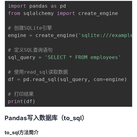
持
建
证
实
的
import
 pandas 
as
from
 sqlalchemy 
import
 create_engine

议
验
收
# 创建SQLite引擎
藏
engine 
=
 create_engine
(
'sqlite:///example.
# 定义SQL查询语句
sql_query 
=
'SELECT * FROM employees'
# 使用read_sql读取数据
df 
=
 pd
.
read_sql
(
sql_query
,
 con
=
engine
)
# 打印结果
print
(
df
)
Pandas写入数据库（to_sql）
to_sql方法简介