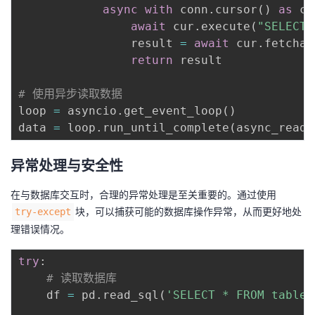
async
with
 conn
.
cursor
(
)
as
 cu
await
 cur
.
execute
(
"SELECT 
                result 
=
await
 cur
.
fetchal
return
 result

# 使用异步读取数据
loop 
=
 asyncio
.
get_event_loop
(
)
data 
=
 loop
.
run_until_complete
(
async_read_
异常处理与安全性
在与数据库交互时，合理的异常处理是至关重要的。通过使用
块，可以捕获可能的数据库操作异常，从而更好地处
try-except
理错误情况。
try
:
# 读取数据库
    df 
=
 pd
.
read_sql
(
'SELECT * FROM table'