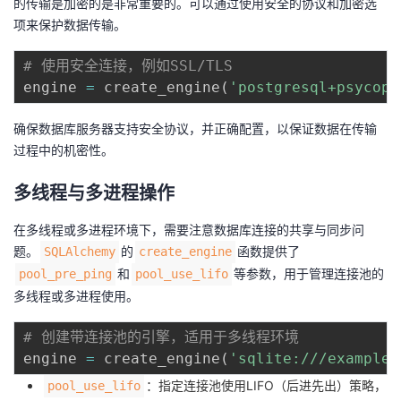
的传输是加密的是非常重要的。可以通过使用安全的协议和加密选
项来保护数据传输。
# 使用安全连接，例如SSL/TLS
engine 
=
 create_engine
(
'postgresql+psycopg
确保数据库服务器支持安全协议，并正确配置，以保证数据在传输
过程中的机密性。
多线程与多进程操作
在多线程或多进程环境下，需要注意数据库连接的共享与同步问
题。
的
函数提供了
SQLAlchemy
create_engine
和
等参数，用于管理连接池的
pool_pre_ping
pool_use_lifo
多线程或多进程使用。
# 创建带连接池的引擎，适用于多线程环境
engine 
=
 create_engine
(
'sqlite:///example.
：指定连接池使用LIFO（后进先出）策略，
pool_use_lifo