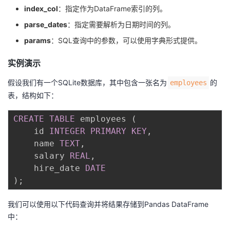
index_col
：指定作为DataFrame索引的列。
我
注
的
开
parse_dates
：指定需要解析为日期时间的列。
的
Programs
发
params
：SQL查询中的参数，可以使用字典形式提供。
支
者
实例演示
假设我们有一个SQLite数据库，其中包含一张名为
的
employees
持
学
表，结构如下：
我
堂
CREATE
TABLE
 employees 
(
    id 
INTEGER
PRIMARY
KEY
,
的
我
我
    name 
TEXT
,
    salary 
REAL
,
技
的
的
我
    hire_date 
DATE
)
;
术
云
课
的
我
我们可以使用以下代码查询并将结果存储到Pandas DataFrame
支
声
程
认
的
我
中：