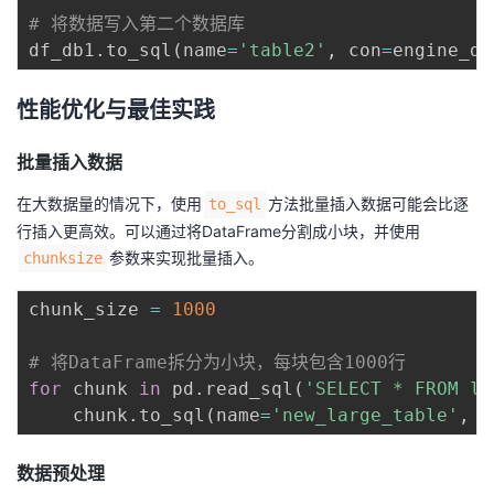
# 将数据写入第二个数据库
df_db1
.
to_sql
(
name
=
'table2'
,
 con
=
engine_db
性能优化与最佳实践
批量插入数据
在大数据量的情况下，使用
方法批量插入数据可能会比逐
to_sql
行插入更高效。可以通过将DataFrame分割成小块，并使用
参数来实现批量插入。
chunksize
chunk_size 
=
1000
# 将DataFrame拆分为小块，每块包含1000行
for
 chunk 
in
 pd
.
read_sql
(
'SELECT * FROM la
    chunk
.
to_sql
(
name
=
'new_large_table'
,
 c
数据预处理