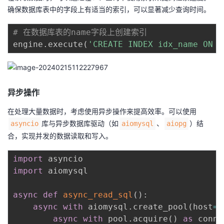
确保数据库表中的字段上有适当的索引，可以显著减少查询时间。
# 在数据库表的name字段上创建索引
engine
.
execute
(
'CREATE INDEX idx_name ON e
异步操作
在处理大量数据时，考虑使用异步操作来提高效率。可以使用
库与异步数据库驱动（如
、
）结
asyncio
aiomysql
aiopg
合，实现并发的数据读取和写入。
import
import
 aiomysql

async
def
async_read_sql
(
)
:
async
with
 aiomysql
.
create_pool
(
host
=
'
async
with
 pool
.
acquire
(
)
as
 conn
: