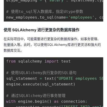
dtype_mapping 
=
{
'salary'
:
 sqlalchemy
.
type
# 使用to_sql写入数据库，指定dtype参数
new_employees
.
to_sql
(
name
=
'employees'
,
 con
使用 SQLAlchemy 进行更复杂的数据库操作
在实际项目中，可能需要进行更复杂的数据库操作，如事务管理、
批量插入等。此时，可以使用SQLAlchemy库进行更灵活和强大的
数据库交互。
from
 sqlalchemy 
import
 text

# 使用SQLAlchemy执行复杂的SQL语句
sql_statement 
=
 text
(
"UPDATE employees SET
engine
.
execute
(
sql_statement
)
# 通过SQLAlchemy进行事务管理
with
 engine
.
begin
(
)
as
 connection
: