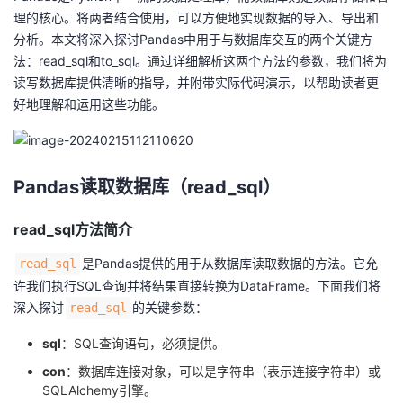
理的核心。将两者结合使用，可以方便地实现数据的导入、导出和
者
分析。本文将深入探讨Pandas中用于与数据库交互的两个关键方
法：read_sql和to_sql。通过详细解析这两个方法的参数，我们将为
我
读写数据库提供清晰的指导，并附带实际代码演示，以帮助读者更
好地理解和运用这些功能。
的
我
博
的
我
Pandas读取数据库（read_sql）
客
论
的
我
read_sql方法简介
坛
圈
的
我
是Pandas提供的用于从数据库读取数据的方法。它允
read_sql
许我们执行SQL查询并将结果直接转换为DataFrame。下面我们将
子
直
的
我
深入探讨
的关键参数：
read_sql
我
播
活
的
sql
：SQL查询语句，必须提供。
con
：数据库连接对象，可以是字符串（表示连接字符串）或
我
动
关
的
SQLAlchemy引擎。