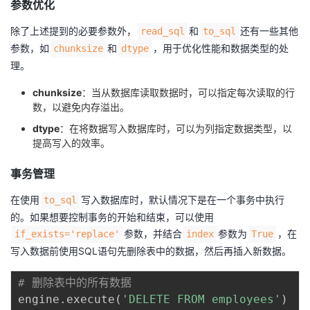
参数优化
除了上述提到的必要参数外，
和
还有一些其他
read_sql
to_sql
参数，如
和
，用于优化性能和数据类型的处
chunksize
dtype
理。
chunksize
：当从数据库读取数据时，可以指定每次读取的行
数，以避免内存溢出。
dtype
：在将数据写入数据库时，可以为列指定数据类型，以
提高写入的效率。
事务管理
在使用
写入数据库时，默认情况下是在一个事务中执行
to_sql
的。如果想要控制事务的开始和结束，可以使用
参数，并结合
参数为
，在
if_exists='replace'
index
True
写入数据前使用SQL语句先删除表中的数据，然后再插入新数据。
# 删除表中的所有数据
engine
.
execute
(
'DELETE FROM employees'
)