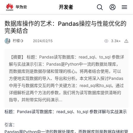
开发者
返
数据库操作的艺术：Pandas操控与性能优化的
回
完美结合
柠檬🍋
2024/02/15
3.3k+
举
报
【摘要】 标题：Pandas读写数据库：read_sql、to_sql 参数详
解与实战演示引言：Pandas是Python中一流的数据处理库，
个
而数据库则是数据存储和管理的核心。将两者结合使用，可以
方便地实现数据的导入、导出和分析。本文将深入探讨Pandas
我
人
中用于与数据库交互的两个关键方法：read_sql和to_sql。通过
详细解析这两个方法的参数，我们将为读写数据库提供清晰的
的
主
指导，并附带实际代码演示...
标题：Pandas读写数据库：read_sql、to_sql 参数详解与实战演示
开
页
引言：
发
Pandas是Python中一流的数据处理库，而数据库则是数据存储和管