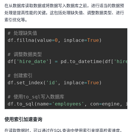
在从数据库读取数据或将数据写入数据库之前，进行适当的数据预
处理是提高性能的关键。这包括处理缺失值、调整数据类型、进行
索引优化等。
# 处理缺失值
df
.
fillna
(
value
=
0
,
 inplace
=
True
)
# 调整数据类型
df
[
'hire_date'
]
=
 pd
.
to_datetime
(
df
[
'hire_
# 创建索引
df
.
set_index
(
'id'
,
 inplace
=
True
)
# 使用to_sql写入数据库
df
.
to_sql
(
name
=
'employees'
,
 con
=
engine
,
 if
使用索引加速查询
在读取数据时，可以通过在SQL查询中使用索引来提高检索速度。