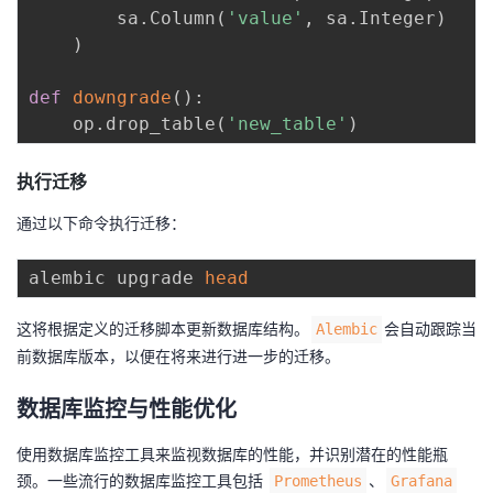
        sa
.
Column
(
'value'
,
 sa
.
Integer
)
)
def
downgrade
(
)
:
    op
.
drop_table
(
'new_table'
)
执行迁移
通过以下命令执行迁移：
alembic upgrade 
head
这将根据定义的迁移脚本更新数据库结构。
会自动跟踪当
Alembic
前数据库版本，以便在将来进行进一步的迁移。
数据库监控与性能优化
使用数据库监控工具来监视数据库的性能，并识别潜在的性能瓶
颈。一些流行的数据库监控工具包括
、
Prometheus
Grafana