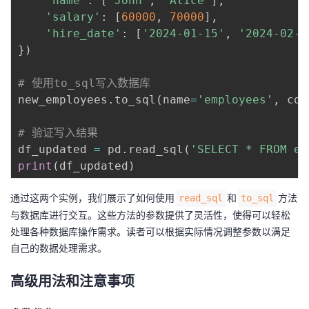
'name'
:
[
'John'
,
'Alice'
]
,
'salary'
:
[
60000
,
70000
]
,
'hire_date'
:
[
'2024-01-15'
,
'2024-02-0
}
)
# 使用to_sql写入数据库
new_employees
.
to_sql
(
name
=
'employees'
,
 con
# 验证写入结果
df_updated 
=
 pd
.
read_sql
(
'SELECT * FROM em
print
(
df_updated
)
通过这两个实例，我们展示了如何使用
和
方法
read_sql
to_sql
与数据库进行交互。这些方法的参数提供了灵活性，使得可以轻松
处理各种数据库操作需求。读者可以根据实际情况调整参数以满足
自己的数据处理需求。
高级用法和注意事项