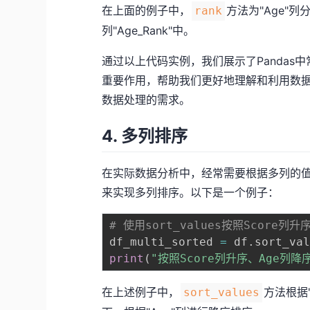
在上面的例子中，
方法为"Age"列
rank
列"Age_Rank"中。
通过以上代码实例，我们展示了Panda
重要作用，帮助我们更好地理解和利用数
数据处理的需求。
4. 多列排序
在实际数据分析中，经常需要根据多列的值
来实现多列排序。以下是一个例子：
# 使用sort_values按照Score列
df_multi_sorted 
=
 df
.
sort_va
print
(
"按照Score列升序、Age列降
在上述例子中，
方法根据"
sort_values