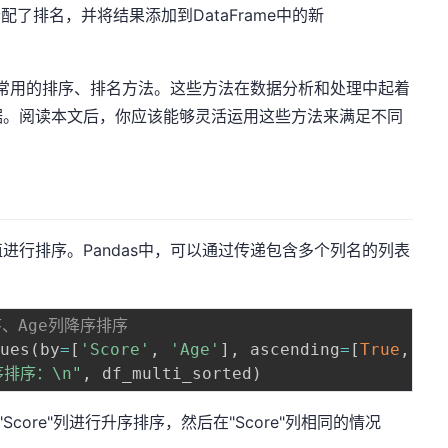
分配了排名，并将结果添加到DataFrame中的新
s中常用的排序、排名方法。这些方法在数据分析和处理中起着
据。阅读本文后，你应该能够灵活运用这些方法来满足不同
进行排序。Pandas中，可以通过传递包含多个列名的列表
升序、Age列降序排序
lues
(
by
=
[
'Score'
,
'Age'
]
,
 ascending
=
[
True
,
Fa
序排序：\n"
,
 df_multi_sorted
)
Score"列进行升序排序，然后在"Score"列相同的情况