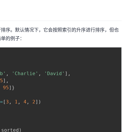
行排序。默认情况下，它会按照索引的升序进行排序，但也
简单的例子：
ob'
,
'Charlie'
,
'David'
]
,
35
]
,
,
95
]
}
x
=
[
3
,
1
,
4
,
2
]
)
_sorted
)