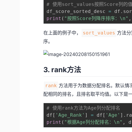
# 使用sort_values按照Score列
df_score_sorted_desc 
=
 df
.
so
print
(
"按照Score列降序排序：\n"
,
在上面的例子中，
方法分
sort_values
序。
3. rank方法
方法用于为数据分配排名。默认情
rank
配相同的排名，且排名取平均值。以下是
# 使用rank方法为Age列分配排名
df
[
'Age_Rank'
]
=
 df
[
'Age'
]
.
r
print
(
"根据Age列分配排名：\n"
,
 d