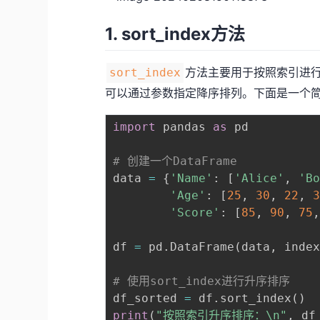
1. sort_index方法
方法主要用于按照索引进
sort_index
可以通过参数指定降序排列。下面是一个
import
 pandas 
as
 pd

# 创建一个DataFrame
data 
=
{
'Name'
:
[
'Alice'
,
'B
'Age'
:
[
25
,
30
,
22
,
'Score'
:
[
85
,
90
,
75
df 
=
 pd
.
DataFrame
(
data
,
 inde
# 使用sort_index进行升序排序
df_sorted 
=
 df
.
sort_index
(
)
print
(
"按照索引升序排序：\n"
,
 df