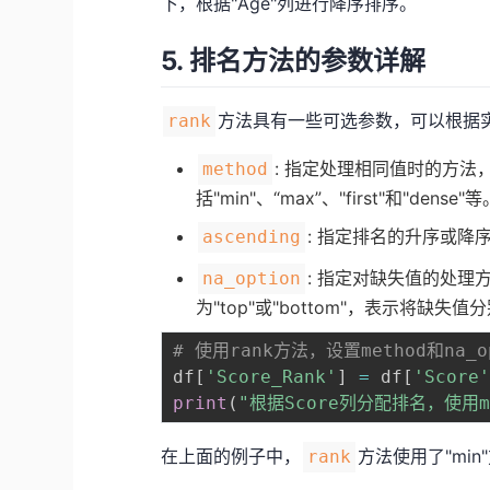
下，根据"Age"列进行降序排序。
5. 排名方法的参数详解
方法具有一些可选参数，可以根据
rank
: 指定处理相同值时的方法，
method
括"min"、“max”、"first"和"dense"等
: 指定排名的升序或降序
ascending
: 指定对缺失值的处理
na_option
为"top"或"bottom"，表示将缺
# 使用rank方法，设置method和na_o
df
[
'Score_Rank'
]
=
 df
[
'Score
print
(
"根据Score列分配排名，使用m
在上面的例子中，
方法使用了"mi
rank