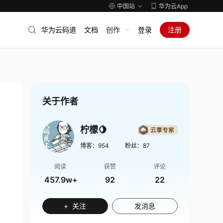
中国站
华为云App
华为云码道
文档
创作
登录
注册
关于作者
柠檬🍋
博客：
954
粉丝：
87
阅读
获赞
评论
457.9w+
92
22
+ 关注
发消息