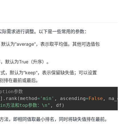
实际需求进行调整。以下是一些常用的参数：
默认为"average"，表示取平均值。其他可选值包
。
，默认为True（升序）。
方式，默认为"keep"，表示保留缺失值；可以设置
失值分别排在最前或最后。
ption参数
'
]
.
rank
(
method
=
'min'
,
 ascending
=
False
,
 na_opt
in方法和top参数：\n"
,
 df
)
n"方法，即相同值取最小排名，同时将缺失值排在最前。