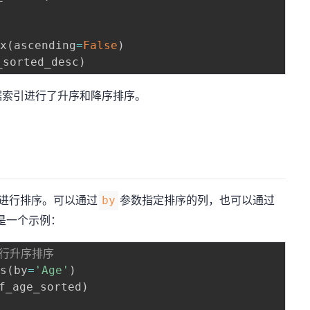
ex
(
ascending
=
False
)
_sorted_desc
)
据索引进行了升序和降序排序。
进行排序。可以通过
参数指定排序的列，也可以通过
by
是一个示例：
值进行升序排序
es
(
by
=
'Age'
)
f_age_sorted
)