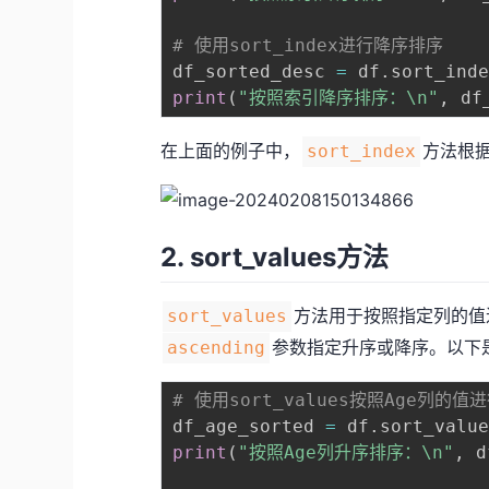
# 使用sort_index进行降序排序
df_sorted_desc 
=
 df
.
sort_ind
print
(
"按照索引降序排序：\n"
,
 df
在上面的例子中，
方法根
sort_index
2. sort_values方法
方法用于按照指定列的值
sort_values
参数指定升序或降序。以下
ascending
# 使用sort_values按照Age列的
df_age_sorted 
=
 df
.
sort_valu
print
(
"按照Age列升序排序：\n"
,
 d