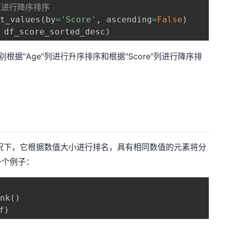
的值进行降序排序
rt_values
(
by
=
'Score'
,
 ascending
=
False
)
 df_score_sorted_desc
)
别根据"Age"列进行升序排序和根据"Score"列进行降序排
况下，它根据数值大小进行排名，具有相同数值的元素将分
一个例子：
ank
(
)
f
)