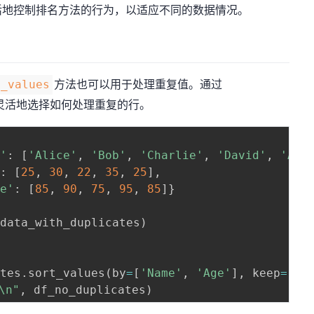
活地控制排名方法的行为，以适应不同的数据情况。
方法也可以用于处理重复值。通过
t_values
灵活地选择如何处理重复的行。
e'
:
[
'Alice'
,
'Bob'
,
'Charlie'
,
'David'
,
'Ali
'
:
[
25
,
30
,
22
,
35
,
25
]
,
re'
:
[
85
,
90
,
75
,
95
,
85
]
}
(
data_with_duplicates
)
ates
.
sort_values
(
by
=
[
'Name'
,
'Age'
]
,
 keep
=
'fi
\n"
,
 df_no_duplicates
)