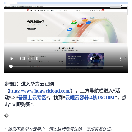
的
Programs
发
者
支
者
我
持
学
的
我
我
堂
博
的
我
的
我
客
论
的
我
我
技
的
坛
圈
的
我
的
我
步骤1：进入华为云官网
（
https://www.huaweicloud.com/
），上方导航栏进入
“活
术
云
子
直
的
我
课
的
我
动”->“
普惠上云专区
”，找到“
云耀云容器-4核16G10M
”，点
击“立即购买”：
支
声
播
活
的
程
认
的
我
持
建
动
关
证
实
的
*
如您不是华为云用户，请先进行账号注册，完成实名认证。