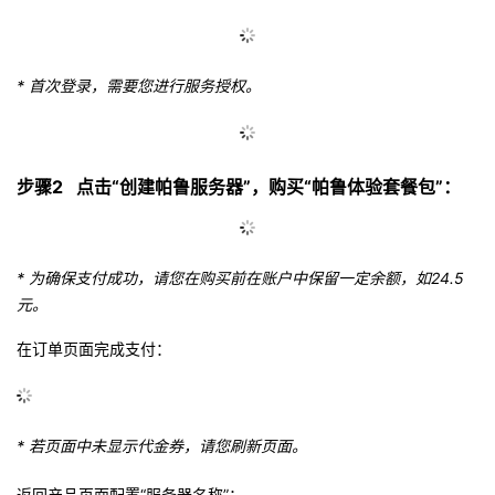
议
注
验
收
藏
* 首次登录，需要您进行服务授权。
步骤2 点击“创建帕鲁服务器”，购买“帕鲁体验套餐包”：
* 为确保支付成功，请您在购买前在账户中保留一定余额，如24.5
元。
在订单页面完成支付：
* 若页面中未显示代金券，请您刷新页面。
返回产品页面配置“服务器名称”：