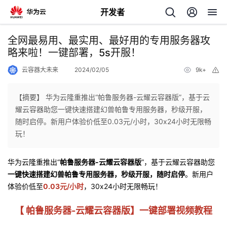
开发者
返
全网最易用、最实用、最好用的专用服务器攻
回
略来啦！一键部署，5s开服！
云容器大未来
2024/02/05
9k+
举
报
【摘要】 华为云隆重推出“帕鲁服务器-云耀云容器版”，基于云
耀云容器助您一键快速搭建幻兽帕鲁专用服务器，秒级开服，
个
随时启停。新用户体验价低至0.03元/小时，30x24小时无限畅
玩！
我
人
华为云隆重推出“
帕鲁服务器-云耀云容器版
”，基于云耀云容器助您
我
的
主
一键快速搭建幻兽帕鲁专用服务器，秒级开服，随时启停
。
新用户
体验价低至
0.03元/小时
，30x24小时无限畅玩！
我
的
开
页
【 帕鲁服务器-云耀云容器版】一键部署视频
教程
我
的
开
发