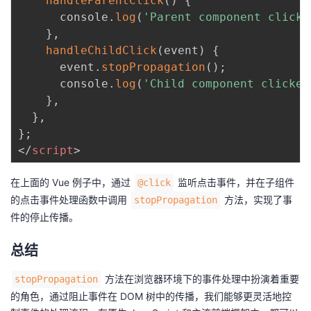
handleParentClick
(
)
{
      console
.
log
(
'Parent component clicke
}
,
handleChildClick
(
event
)
{
      event
.
stopPropagation
(
)
;
      console
.
log
(
'Child component clicked
}
,
}
,
}
;
</
script
>
在上面的 Vue 例子中，通过
监听点击事件，并在子组件
@click
的点击事件处理函数中调用
方法，实现了事
stopPropagation
件的停止传播。
总结
方法在浏览器环境下的事件处理中扮演着重要
stopPropagation
的角色，通过阻止事件在 DOM 树中的传播，我们能够更灵活地控