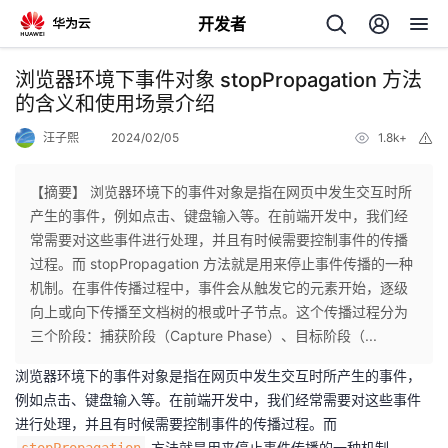
开发者
返
浏览器环境下事件对象 stopPropagation 方法
回
的含义和使用场景介绍
汪子熙
2024/02/05
1.8k+
举
报
【摘要】 浏览器环境下的事件对象是指在网页中发生交互时所
产生的事件，例如点击、键盘输入等。在前端开发中，我们经
个
常需要对这些事件进行处理，并且有时候需要控制事件的传播
过程。而 stopPropagation 方法就是用来停止事件传播的一种
我
人
机制。在事件传播过程中，事件会从触发它的元素开始，逐级
向上或向下传播至文档树的根或叶子节点。这个传播过程分为
我
的
主
三个阶段：捕获阶段（Capture Phase）、目标阶段（...
浏览器环境下的事件对象是指在网页中发生交互时所产生的事件，
我
的
开
页
例如点击、键盘输入等。在前端开发中，我们经常需要对这些事件
进行处理，并且有时候需要控制事件的传播过程。而
我
的
开
发
方法就是用来停止事件传播的一种机制。