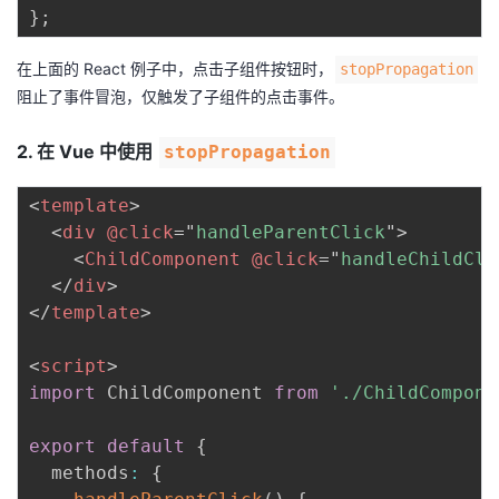
}
;
在上面的 React 例子中，点击子组件按钮时，
stopPropagation
阻止了事件冒泡，仅触发了子组件的点击事件。
2. 在 Vue 中使用
stopPropagation
<
template
>
<
div
@click
=
"
handleParentClick
"
>
<
ChildComponent
@click
=
"
handleChildCli
</
div
>
</
template
>
<
script
>
import
 ChildComponent 
from
'./ChildCompone
export
default
{
  methods
:
{