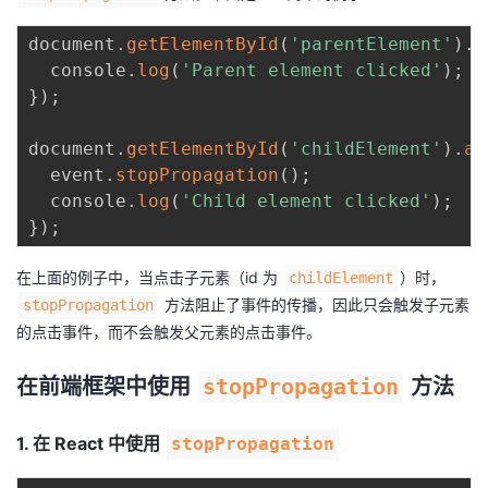
议
注
验
收
document
.
getElementById
(
'parentElement'
)
.
a
  console
.
log
(
'Parent element clicked'
)
;
藏
}
)
;
document
.
getElementById
(
'childElement'
)
.
ad
  event
.
stopPropagation
(
)
;
  console
.
log
(
'Child element clicked'
)
;
}
)
;
在上面的例子中，当点击子元素（id 为
）时，
childElement
方法阻止了事件的传播，因此只会触发子元素
stopPropagation
的点击事件，而不会触发父元素的点击事件。
在前端框架中使用
stopPropagation
方法
1. 在 React 中使用
stopPropagation