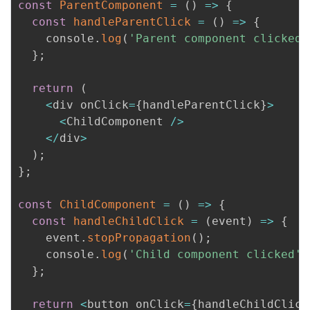
const
ParentComponent
=
(
)
=>
{
const
handleParentClick
=
(
)
=>
{
    console
.
log
(
'Parent component clicked'
}
;
return
(
<
div onClick
=
{
handleParentClick
}
>
<
ChildComponent 
/
>
<
/
div
>
)
;
}
;
const
ChildComponent
=
(
)
=>
{
const
handleChildClick
=
(
event
)
=>
{
    event
.
stopPropagation
(
)
;
    console
.
log
(
'Child component clicked'
)
}
;
return
<
button onClick
=
{
handleChildClick