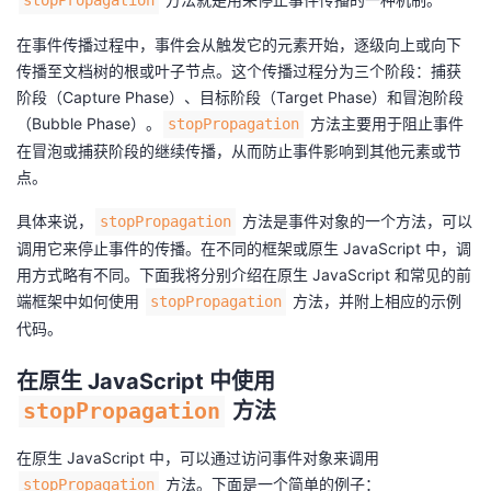
stopPropagation
的
Programs
发
者
在事件传播过程中，事件会从触发它的元素开始，逐级向上或向下
传播至文档树的根或叶子节点。这个传播过程分为三个阶段：捕获
支
者
我
阶段（Capture Phase）、目标阶段（Target Phase）和冒泡阶段
（Bubble Phase）。
方法主要用于阻止事件
stopPropagation
持
学
的
我
在冒泡或捕获阶段的继续传播，从而防止事件影响到其他元素或节
点。
我
堂
博
的
我
具体来说，
方法是事件对象的一个方法，可以
stopPropagation
调用它来停止事件的传播。在不同的框架或原生 JavaScript 中，调
的
我
客
论
的
我
我
用方式略有不同。下面我将分别介绍在原生 JavaScript 和常见的前
端框架中如何使用
技
的
方法，并附上相应的示例
坛
圈
的
我
stopPropagation
的
我
代码。
术
云
子
直
的
我
课
的
我
在原生 JavaScript 中使用
支
声
stopPropagation
播
活
的
方法
程
认
的
我
在原生 JavaScript 中，可以通过访问事件对象来调用
持
建
动
关
证
实
的
方法。下面是一个简单的例子：
stopPropagation