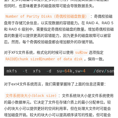
但同时，也意味着更多的磁盘故障可能会导致数据丢失。
：奇偶校验磁
Number of Parity Disks（奇偶校验磁盘数量）
盘用于存储冗余信息，以实现数据的容错能力。在 RAID 4、RAID 5
和 RAID 6 级别中，需要指定奇偶校验磁盘的数量。增加奇偶校验磁
盘的数量可以提供更高的容错能力，因为更多的磁盘故障可以被容
忍。然而，每个奇偶校验磁盘都会增加额外的存储开销。
对于XFS文件系统，格式化的时候可以使用
选项指定
su和sw
，保持一致。
RAID的chunk size和number of data disk
mkfs  
-
t  xfs  
-
d  su
=
64
k
,
sw
=
4
/
dev
/
san
/
对于ext4文件系统而言，我们需要掌握除了上面的信息还需要：
：文件系统块大小是文件系统使用
文件系统块大小(block size)
的最小数据单元。它决定了文件在存储介质上的最小分配单位。较
小的块大小可以提供更好的空间利用率，但在处理大文件时可能会
增加磁盘开销。较大的块大小可以提高顺序读写的性能，但可能会