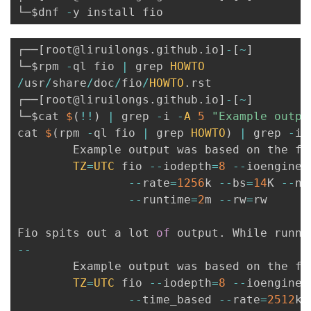
└─$dnf 
-
┌──
[
root@liruilongs
.
github
.
io
]
-
[
~
]
└─$rpm 
-
ql fio 
|
 grep 
HOWTO
/
usr
/
share
/
doc
/
fio
/
HOWTO
.
rst

┌──
[
root@liruilongs
.
github
.
io
]
-
[
~
]
└─$cat 
$
(
!
!
)
|
 grep 
-
i 
-
A
5
"Example outpu
cat 
$
(
rpm 
-
ql fio 
|
 grep 
HOWTO
)
|
 grep 
-
i 
        Example output was based on the fo
TZ
=
UTC
 fio 
--
iodepth
=
8
--
ioengine
=
--
rate
=
1256
k 
--
bs
=
14
K 
--
na
--
runtime
=
2
m 
--
rw
=
rw

Fio spits out a lot 
of
 output
.
 While runni
--
        Example output was based on the fo
TZ
=
UTC
 fio 
--
iodepth
=
8
--
ioengine
=
--
time_based 
--
rate
=
2512
k 