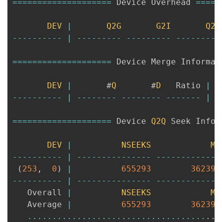
===
===
===
===
===
===
==
 Device Overhead 
===
==
DEV
|
Q2G
G2I
Q2M
--
--
--
--
--
|
--
--
--
--
-
--
--
--
--
-
--
--
--
--
-
===
===
===
===
===
===
==
 Device Merge Informat
DEV
|
       #
Q
       #
D
   Ratio 
|
--
--
--
--
--
|
--
--
--
--
--
--
--
--
--
--
--
-
|
-
===
===
===
===
===
===
==
 Device 
Q2Q
 Seek Infor
DEV
|
NSEEKS
ME
--
--
--
--
--
|
--
--
--
--
--
--
--
-
--
--
--
--
--
--
-
(
253
,
0
)
|
655293
362399
--
--
--
--
--
|
--
--
--
--
--
--
--
-
--
--
--
--
--
--
-
   Overall 
|
NSEEKS
ME
   Average 
|
655293
362399
...
...
...
...
...
...
...
...
...
...
...
...
.
.