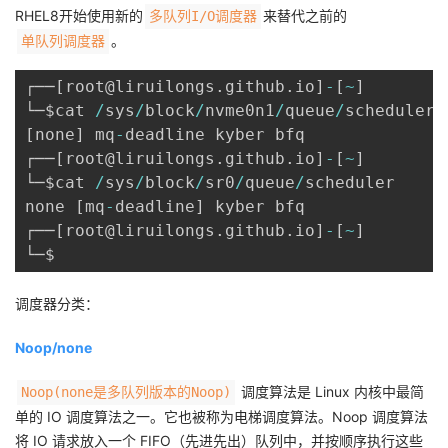
持
建
证
实
的
RHEL8开始使用新的
来替代之前的
多队列I/O调度器
。
单队列调度器
议
验
收
┌──
[
root@liruilongs
.
github
.
io
]
-
[
~
]
藏
└─$cat 
/
sys
/
block
/
nvme0n1
/
queue
/
[
none
]
 mq
-
deadline kyber bfq

┌──
[
root@liruilongs
.
github
.
io
]
-
[
~
]
└─$cat 
/
sys
/
block
/
sr0
/
queue
/
scheduler

none 
[
mq
-
deadline
]
 kyber bfq

┌──
[
root@liruilongs
.
github
.
io
]
-
[
~
]
调度器分类：
Noop/none
调度算法是 Linux 内核中最简
Noop(none是多队列版本的Noop)
单的 IO 调度算法之一。它也被称为电梯调度算法。Noop 调度算法
将 IO 请求放入一个 FIFO（先进先出）队列中，并按顺序执行这些