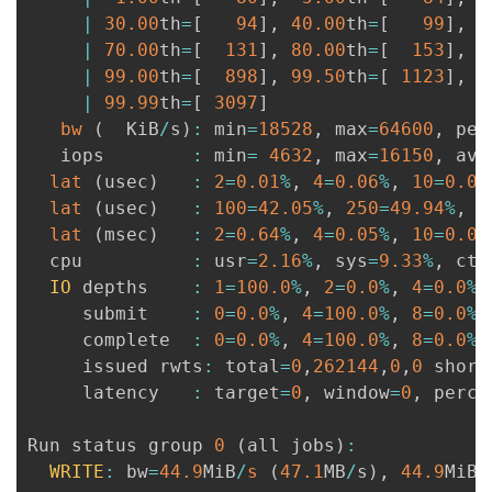
|
30.00
th
=
[
94
]
,
40.00
th
=
[
99
]
,
5
|
70.00
th
=
[
131
]
,
80.00
th
=
[
153
]
,
9
|
99.00
th
=
[
898
]
,
99.50
th
=
[
1123
]
,
9
|
99.99
th
=
[
3097
]
bw
(
  KiB
/
s
)
:
 min
=
18528
,
 max
=
64600
,
 per
   iops        
:
 min
=
4632
,
 max
=
16150
,
 avg
lat
(
usec
)
:
2
=
0.01
%
,
4
=
0.06
%
,
10
=
0.02
lat
(
usec
)
:
100
=
42.05
%
,
250
=
49.94
%
,
5
lat
(
msec
)
:
2
=
0.64
%
,
4
=
0.05
%
,
10
=
0.01
  cpu          
:
 usr
=
2.16
%
,
 sys
=
9.33
%
,
 ctx
IO
 depths    
:
1
=
100.0
%
,
2
=
0.0
%
,
4
=
0.0
%
,
     submit    
:
0
=
0.0
%
,
4
=
100.0
%
,
8
=
0.0
%
,
     complete  
:
0
=
0.0
%
,
4
=
100.0
%
,
8
=
0.0
%
,
     issued rwts
:
 total
=
0
,
262144
,
0
,
0
 short
     latency   
:
 target
=
0
,
 window
=
0
,
 perce
Run status group 
0
(
all jobs
)
:
WRITE
:
 bw
=
44.9
MiB
/
s
(
47.1
MB
/
s
)
,
44.9
MiB
/