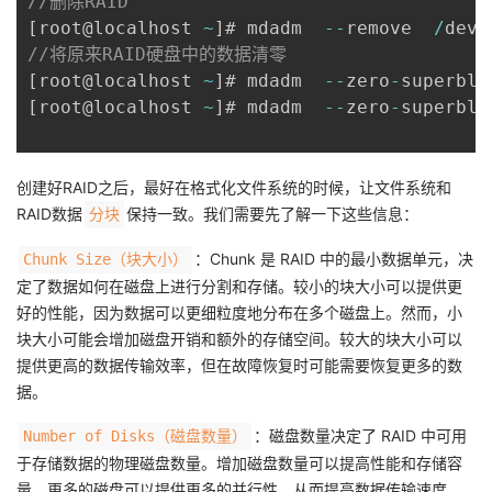
//删除RAID
[
root@localhost 
~
]
# mdadm  
--
remove  
/
dev
/
//将原来RAID硬盘中的数据清零
[
root@localhost 
~
]
# mdadm  
--
zero
-
superblo
[
root@localhost 
~
]
# mdadm  
--
zero
-
superblo
创建好RAID之后，最好在格式化文件系统的时候，让文件系统和
RAID数据
保持一致。我们需要先了解一下这些信息：
分块
：Chunk 是 RAID 中的最小数据单元，决
Chunk Size（块大小）
定了数据如何在磁盘上进行分割和存储。较小的块大小可以提供更
好的性能，因为数据可以更细粒度地分布在多个磁盘上。然而，小
块大小可能会增加磁盘开销和额外的存储空间。较大的块大小可以
提供更高的数据传输效率，但在故障恢复时可能需要恢复更多的数
据。
：磁盘数量决定了 RAID 中可用
Number of Disks（磁盘数量）
于存储数据的物理磁盘数量。增加磁盘数量可以提高性能和存储容
量。更多的磁盘可以提供更多的并行性，从而提高数据传输速度。