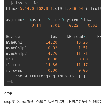
└─$ iostat 
-
Np

Linux 
5.14
.0
-
362.8
.1
.
el9_3
.
x86_64
(
liruilo
avg
-
cpu
:
%
user   
%
nice 
%
system 
%
iowait  
%
0.14
0.01
0.22
0.01
Device             tps    kB_read
/
s    kB_
nvme0n1          
14.28
13.25
nvme0n1p1         
0.02
1.51
nvme0n1p2        
14.26
11.71
sr0               
0.00
0.08
rl
-
root          
14.36
11.17
rl
-
swap           
0.00
0.06
┌──
[
root@liruilongs
.
github
.
io
]
-
[
~
]
iotop
iotop 监控Linux系统中的磁盘I/O使用状况,实时显示系统中各个进程