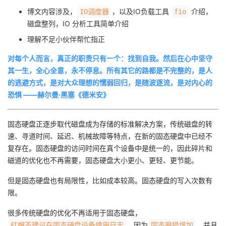
博文内容涉及，
，以及IO负载工具
介绍，
IO调度器
fio
者
磁盘整列，IO 分析工具简单介绍
理解不足小伙伴帮忙指正
我
对每个人而言，真正的职责只有一个：找到自我。然后在心中坚守
的
我
其一生，全心全意，永不停息。所有其它的路都是不完整的，是人
的逃避方式，是对大众理想的懦弱回归，是随波逐流，是对内心的
博
的
我
恐惧 ——赫尔曼·黑塞《德米安》
客
论
的
我
固态硬盘正逐步取代磁盘成为存储的标准解决方案，传统磁盘的转
速、寻道时间、延迟、机械故障等特点，在新的固态硬盘中已经不
坛
圈
的
我
复存在。固态硬盘的访问时间在真个设备中是统一的，因此碎片和
磁道的优化也不再需要，固态硬盘大小更小、更轻、更节能。
子
直
的
我
但是固态硬盘也有局限性，比如成本较高。固态硬盘的写入次数有
我
播
活
的
限。
我
动
关
的
很多传统硬盘的优化不再适用于固态硬盘，
，因为
，并且
红帽不建议在固态硬盘设备使用日志
固态磨损增加