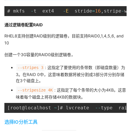
# mkfs  
-
t  ext4   
-
E
  stride
=
16
,
stripe
-
wi
通过逻辑卷配置RAID
RHEL8支持创建RAID级别的逻辑卷，目前支持RAID0,1,4,5,6, and
10
创建一个3G容量的RAID0级别逻辑卷，
: 这指定了要使用的条带数（即磁盘数量）为
--stripes 3
3。在RAID 0中，这意味着数据将被分割成3部分并分别存储
在3个磁盘上。
: 这指定了每个条带的大小为4KB。这意
--stripesize 4K
味着每个磁盘上将存储4KB的数据块。
[
root@localhost 
~
]
# lvcreate  
--
type  raid
选择IO分析工具