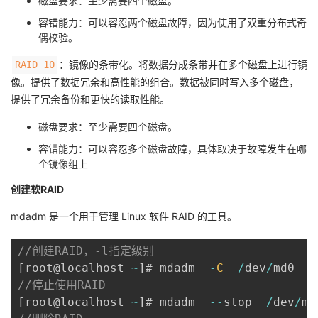
磁盘要求：至少需要四个磁盘。
容错能力：可以容忍两个磁盘故障，因为使用了双重分布式奇
偶校验。
：镜像的条带化。将数据分成条带并在多个磁盘上进行镜
RAID 10
像。提供了数据冗余和高性能的组合。数据被同时写入多个磁盘，
提供了冗余备份和更快的读取性能。
磁盘要求：至少需要四个磁盘。
容错能力：可以容忍多个磁盘故障，具体取决于故障发生在哪
个镜像组上
创建软RAID
mdadm 是一个用于管理 Linux 软件 RAID 的工具。
//创建RAID，-l指定级别
[
root@localhost 
~
]
# mdadm  
-
C
/
dev
/
md0  
-
//停止使用RAID
[
root@localhost 
~
]
# mdadm  
--
stop  
/
dev
/