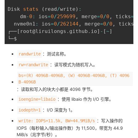
Disk 
stats
(
read
/
write
)
:
    dm
-
0
:
 ios
=
0
/
259699
,
 merge
=
0
/
0
,
 ticks
=
0
  nvme0n1
:
 ios
=
0
/
262144
,
 merge
=
0
/
0
,
 ticks
=
┌──
[
root@liruilongs
.
github
.
io
]
-
[
~
]
：测试名称。
randwrite
：读写模式为随机写入。
rw=randwrite
bs=(R) 4096B-4096B, (W) 4096B-4096B, (T) 4096
B-4096B
：读取和写入的块大小都是 4096 字节。
：使用 libaio 作为 I/O 引擎。
ioengine=libaio
：I/O 深度为 1。
iodepth=1
：写入操作的
write: IOPS=11.5k, BW=44.9MiB/s
IOPS（每秒输入/输出操作数）为 11,500，带宽为 44.9
MiB/s（兆字节/秒）。