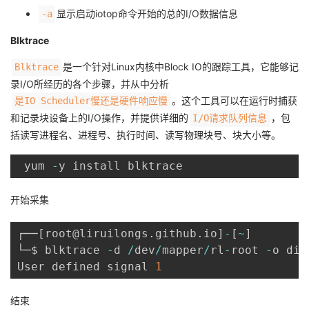
显示启动iotop命令开始的总的I/O数据信息
-a
Blktrace
是一个针对Linux内核中Block IO的跟踪工具，它能够记
Blktrace
录I/O所经历的各个步骤，并从中分析
。这个工具可以在运行时捕获
是IO Scheduler慢还是硬件响应慢
和记录块设备上的I/O操作，并提供详细的
，包
I/O请求队列信息
括读写进程名、进程号、执行时间、读写物理块号、块大小等。
 yum 
-
开始采集
┌──
[
root@liruilongs
.
github
.
io
]
-
[
~
]
└─$ blktrace 
-
d 
/
dev
/
mapper
/
rl
-
root 
-
o dis
User defined signal 
1
结束