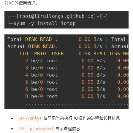
对I/O的使用情况。
┌──
[
root@liruilongs
.
github
.
io
]
-
[
~
]
└─$yum 
-
Total 
DISK
READ
:
0.00
B
/
s 
|
 Total 
D
Actual 
DISK
READ
:
0.00
B
/
s 
|
 Actual 
TID
PRIO
USER
DISK
READ
DISK
WRI
2
 be
/
4
 root        
0.00
B
/
s    
0.00
3
 be
/
0
 root        
0.00
B
/
s    
0.00
4
 be
/
0
 root        
0.00
B
/
s    
0.00
5
 be
/
0
 root        
0.00
B
/
s    
0.00
6
 be
/
0
 root        
0.00
B
/
s    
0.00
8
 be
/
0
 root        
0.00
B
/
s    
0.00
...
...
...
...
...
...
...
...
...
...
...
.
.
仅显示当前执行I/O操作的进程和线程信息
-o(--only)
显示进程信息
-P(--processes)