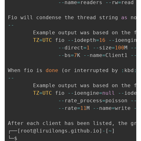
--
name
=
readers 
--
rw
=
read 
-
Fio will condense the thread string 
as
--
        Example output was based on the fo
TZ
=
UTC
 fio 
--
iodepth
=
16
--
ioengine
--
direct
=
1
--
size
=
100
M 
--
t
--
bs
=
7
K 
--
name
=
Client1 
--
r
When fio is 
done
(
or interrupted by 
:
kbd
:
`
--
        Example output was based on the fo
TZ
=
UTC
 fio 
--
ioengine
=
null
--
iodep
--
rate_process
=
poisson 
--
i
--
rate
=
11
M 
--
name
=
write 
--
After each client has been listed
,
 the gro
┌──
[
root@liruilongs
.
github
.
io
]
-
[
~
]