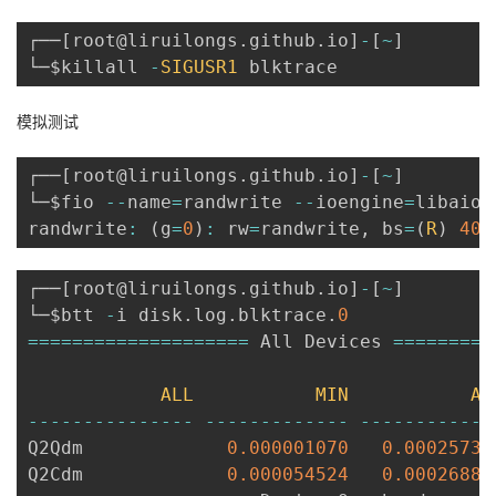
┌──
[
root@liruilongs
.
github
.
io
]
-
[
~
]
└─$killall 
-
SIGUSR1
模拟测试
┌──
[
root@liruilongs
.
github
.
io
]
-
[
~
]
└─$fio 
--
name
=
randwrite 
--
ioengine
=
libaio 
randwrite
:
(
g
=
0
)
:
 rw
=
randwrite
,
 bs
=
(
R
)
409
┌──
[
root@liruilongs
.
github
.
io
]
-
[
~
]
└─$btt 
-
i disk
.
log
.
blktrace
.
0
===
===
===
===
===
===
==
 All Devices 
===
===
===
ALL
MIN
AV
--
--
--
--
--
--
--
-
--
--
--
--
--
--
-
--
--
--
--
--
--
Q2Qdm             
0.000001070
0.00025736
Q2Cdm             
0.000054524
0.00026887