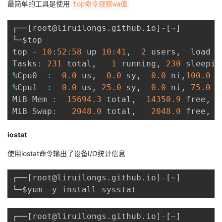
最简单的工具是使用
top命令观察wa值
┌──
[
root@liruilongs
.
github
.
io
]
-
[
~
]
└─$top

top 
-
10
:
52
:
58
 up 
10
:
41
,
2
 users
,
  load a
Tasks
:
231
 total
,
1
 running
,
230
 sleepin
%
Cpu0  
:
0.0
 us
,
0.0
 sy
,
0.0
 ni
,
100.0
 i
%
Cpu1  
:
0.0
 us
,
25.0
 sy
,
0.0
 ni
,
75.0
 i
MiB Mem 
:
15694.3
 total
,
14350.9
 free
,
MiB Swap
:
2048.0
 total
,
2048.0
 free
,
iostat
使用iostat命令输出了设备I/O统计信息
┌──
[
root@liruilongs
.
github
.
io
]
-
[
~
]
└─$yum 
-
┌──
[
root@liruilongs
.
github
.
io
]
-
[
~
]