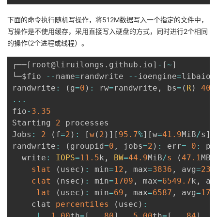
下面的命令执行随机写操作，将512M数据写入一个指定的文件中，
写操作是不使用缓存，采用直接写入硬盘的方式，同时进行2个相同
的操作(2个进程或线程）。
┌──
[
root@liruilongs
.
github
.
io
]
-
[
~
]
└─$fio 
--
name
=
randwrite 
--
ioengine
=
libaio 
randwrite
:
(
g
=
0
)
:
 rw
=
randwrite
,
 bs
=
(
R
)
409
...
fio
-
3.35
Starting 
2
 processes

Jobs
:
2
(
f
=
2
)
:
[
w
(
2
)
]
[
95.7
%
]
[
w
=
41.9
MiB
/
s
]
[
randwrite
:
(
groupid
=
0
,
 jobs
=
2
)
:
 err
=
0
:
 pi
  write
:
IOPS
=
11.5
k
,
BW
=
44.9
MiB
/
s
(
47.1
MB
/
slat
(
usec
)
:
 min
=
12
,
 max
=
3836
,
 avg
=
23.
clat
(
nsec
)
:
 min
=
1709
,
 max
=
6549.7
k
,
 av
lat
(
usec
)
:
 min
=
69
,
 max
=
6587
,
 avg
=
171
    clat 
percentiles
(
usec
)
:
|
1.00
th
=
[
80
]
,
5.00
th
=
[
84
]
,
1