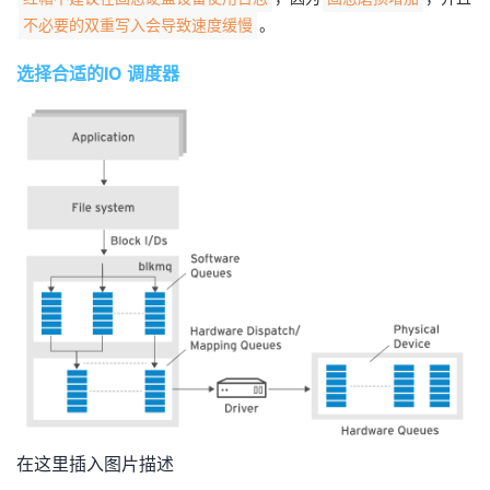
我
注
的
开
。
不必要的双重写入会导致速度缓慢
选择合适的IO 调度器
的
Programs
发
支
者
持
学
我
堂
的
我
我
技
的
的
我
术
云
课
的
我
支
声
程
认
的
我
在这里插入图片描述