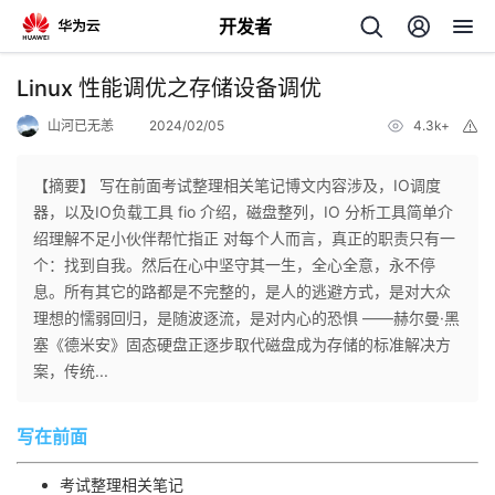
开发者
返
Linux 性能调优之存储设备调优
回
山河已无恙
2024/02/05
4.3k+
举
报
【摘要】 写在前面考试整理相关笔记博文内容涉及，IO调度
器，以及IO负载工具 fio 介绍，磁盘整列，IO 分析工具简单介
绍理解不足小伙伴帮忙指正 对每个人而言，真正的职责只有一
个
个：找到自我。然后在心中坚守其一生，全心全意，永不停
息。所有其它的路都是不完整的，是人的逃避方式，是对大众
我
人
理想的懦弱回归，是随波逐流，是对内心的恐惧 ——赫尔曼·黑
塞《德米安》固态硬盘正逐步取代磁盘成为存储的标准解决方
的
主
案，传统...
开
页
写在前面
发
考试整理相关笔记