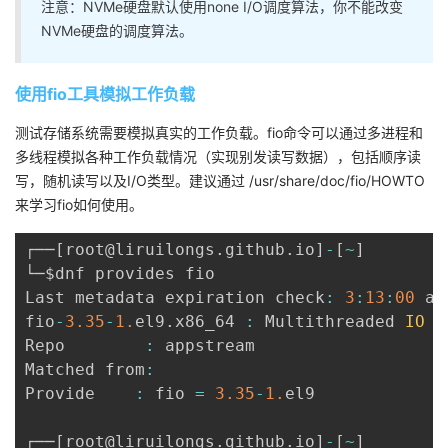
注意：NVMe硬盘默认使用none I/O调度算法，你不能改变
NVMe硬盘的调度算法。
使用fio工具模拟工作负载
测试存储系统需要模拟真实的工作负载。fio命令可以通过多进程和
多线程模拟各种工作负载情况（实现别发读写数据），包括顺序读
写，随机读写以及I/O类型。建议通过 /usr/share/doc/fio/HOWTO
来学习fio如何使用。
┌──
[
root@liruilongs
.
github
.
io
]
-
[
~
]
└─$dnf provides fio

Last metadata expiration check
:
3
:
13
:
00
 ag
fio
-
3.35
-
1.
el9
.
x86_64 
:
 Multithreaded 
IO
 g
Repo        
:
 appstream

Matched from
:
Provide    
:
 fio 
=
3.35
-
1.
el9

┌──
[
root@liruilongs
.
github
.
io
]
-
[
~
]