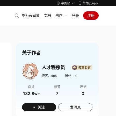
中国站
华为云App
华为云码道
文档
创作
登录
注册
关于作者
人才程序员
博客：
495
粉丝：
11
阅读
获赞
评论
132.8w+
7
0
+ 关注
发消息