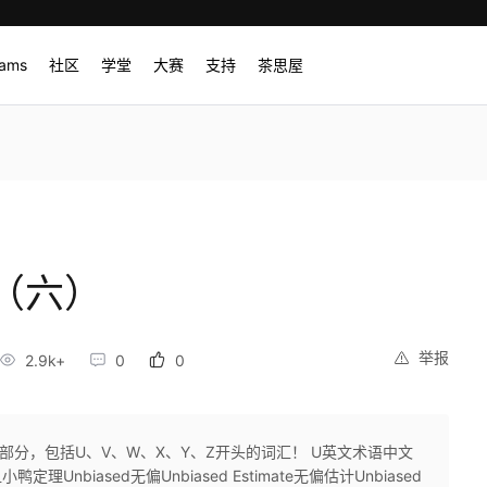
rams
社区
学堂
大赛
支持
茶思屋
（六）
举报
2.9k+
0
0
第六部分，包括U、V、W、X、Y、Z开头的词汇！ U英文术语中文
小鸭定理Unbiased无偏Unbiased Estimate无偏估计Unbiased