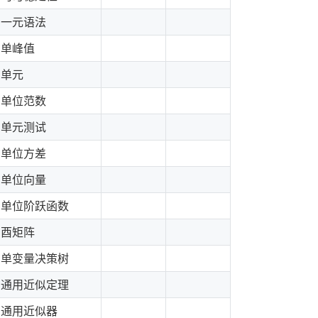
一元语法
单峰值
单元
单位范数
单元测试
单位方差
单位向量
单位阶跃函数
酉矩阵
单变量决策树
通用近似定理
通用近似器