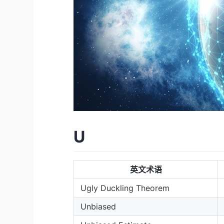
U
英文术语
Ugly Duckling Theorem
Unbiased