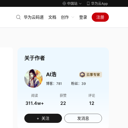
中国站
华为云App
华为云码道
文档
创作
登录
注册
关于作者
AI浩
博客：
781
粉丝：
39
阅读
获赞
评论
311.4w+
22
12
+ 关注
发消息