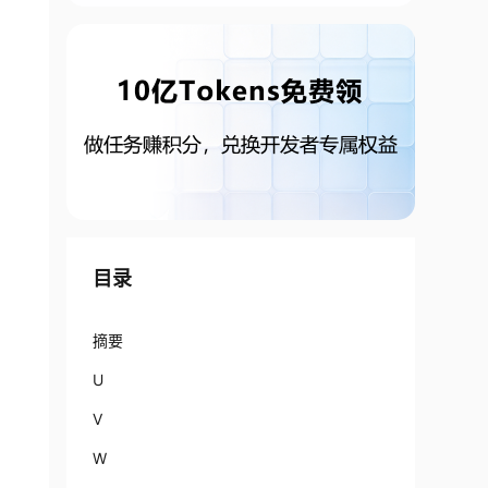
目录
摘要
U
V
W