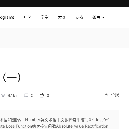
rograms
社区
学堂
大赛
支持
茶思屋
（一）
举报
6.1k+
0
0
语和翻译。 Number英文术语中文翻译常用缩写0-1 loss0-1
 Function绝对损失函数Absolute Value Rectification