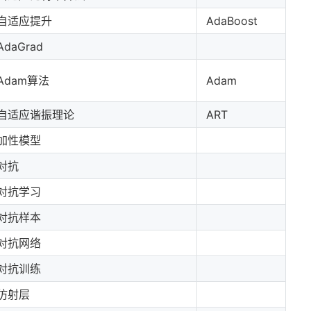
自适应提升
AdaBoost
AdaGrad
Adam算法
Adam
自适应谐振理论
ART
加性模型
对抗
对抗学习
对抗样本
对抗网络
对抗训练
仿射层