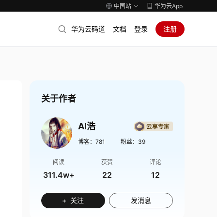
中国站
华为云App
华为云码道
文档
登录
注册
关于作者
AI浩
博客：
781
粉丝：
39
阅读
获赞
评论
311.4w+
22
12
+ 关注
发消息