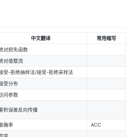
中文翻译
常用缩写
绝对损失函数
绝对值整流
接受-拒绝抽样法/接受-拒绝采样法
接受分布
访问参数
累积误差反向传播
准确率
ACC
声学