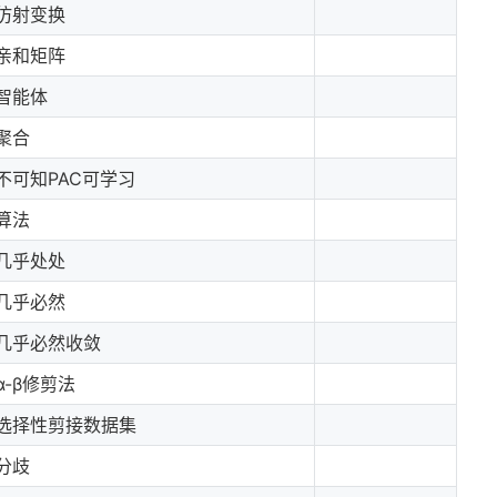
仿射变换
亲和矩阵
智能体
聚合
不可知PAC可学习
算法
几乎处处
几乎必然
几乎必然收敛
α-β修剪法
选择性剪接数据集
分歧