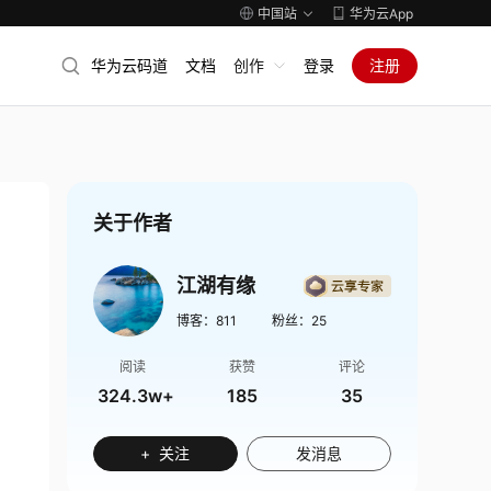
中国站
华为云App
华为云码道
文档
创作
登录
注册
关于作者
江湖有缘
博客：
811
粉丝：
25
阅读
获赞
评论
324.3w+
185
35
+ 关注
发消息