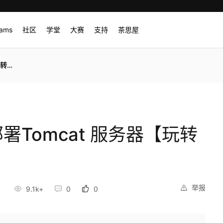
rams
社区
学堂
大赛
支持
茶思屋
云】
部署Tomcat 服务器【玩转
举报
3
9.1k+
0
0