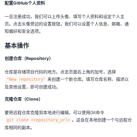
持
建
配置GitHub个人资料
证
实
的
一旦注册成功，我们可以上传头像、填写个人资料和设定个人主
议
验
收
页。点击头像旁边的设置按钮，我们可以设置个人信息、邮箱、通
知偏好和安全选项。
藏
基本操作
创建仓库（Repository）
仓库是存储项目代码的地方。点击页面右上角的加号，选择
来创建一个新仓库。填写仓库名称、描述以
"New repository"
及其他设置，即可创建成功。
克隆仓库（Clone）
要将远程仓库克隆到本地进行编辑，可以使用Git命令
。这会在本地创建一个与远程仓
git clone <repository_url>
库相同的副本。