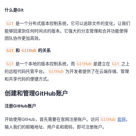
我
注
的
开
什么是Git
的
Programs
发
是一个分布式版本控制系统，它可以追踪文件的变化，让我们
Git
能够回滚到任何时间点的版本。它强大的分支管理和合并功能使得
支
者
团队协作更加高效。
和
的关系
Git
GitHub
持
学
是一个本地的版本控制系统，而
是建立在
之上
Git
GitHub
Git
我
堂
的远程代码托管平台。
为开发者提供了在云端存储、管理
GitHub
和共享代码的便捷方式。
的
我
我
创建和管理GitHub账户
技
的
的
我
注册GitHub账户
术
云
课
的
我
开始使用GitHub，首先需要在官网注册账户。访问
官网
，
GitHub
支
声
程
认
的
我
输入我们的邮箱地址、用户名和密码，即可注册账户。