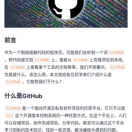
者
我
的
我
前言
作为一个刚刚接触代码的程序员，可能我们会听到一个词
GitHub
博
的
我
，把代码提交到
上，或者从
上克隆项目到本地，
GitHub
GitHub
在
上查看某个工具的文档等等，我们不禁要问，
客
论
的
我
GitHub
GitHub
究竟是什么，该怎么用，本文就给各位初学者们介绍什么是
坛
圈
的
我
，它能帮我们干什么？
GitHub
什么是GitHub
子
直
的
我
是一个面向开源及私有软件项目的托管平台，它只不过是
GitHub
我
播
活
的
这个开源版本控制系统的一种托管方式。在这个平台上，人们
Git
可以存储项目，协作完成项目，分享代码，甚至可以通过这个平台
我
动
关
的
学习到新的技术知识，找到一些灵感，解决编程中遇到的问题。