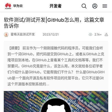
开发者
返
软件测试/测试开发|GitHub怎么用，这篇文章
回
告诉你
霍格沃兹测试开发
2023/12/21
2.1k+
举
报
【摘要】 前言作为一个刚刚接触代码的程序员，可能我们会听
到一个词GitHub，把代码提交到GitHub上，或者从GitHub上克
个
隆项目到本地，在GitHub上查看某个工具的文档等等，我们不
禁要问，GitHub究竟是什么，该怎么用，本文就给各位初学者
我
人
们介绍什么是GitHub，它能帮我们干什么？ 什么是GitHubGitH
ub是一个面向开源及私有软件项目的托管平台，它只不过是Git
的
主
这个开源版本控制系统的...
开
页
发