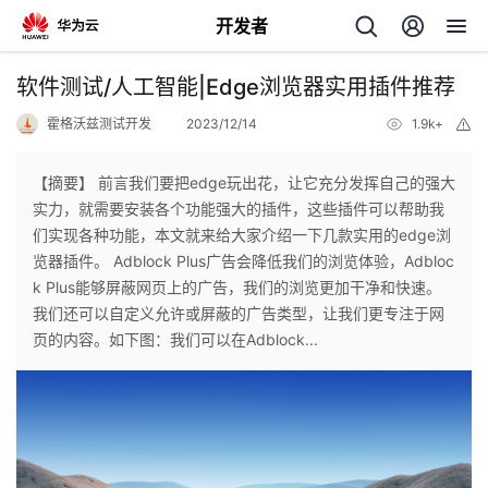
开发者
返
软件测试/人工智能|Edge浏览器实用插件推荐
回
霍格沃兹测试开发
2023/12/14
1.9k+
举
报
【摘要】 前言我们要把edge玩出花，让它充分发挥自己的强大
实力，就需要安装各个功能强大的插件，这些插件可以帮助我
们实现各种功能，本文就来给大家介绍一下几款实用的edge浏
个
览器插件。 Adblock Plus广告会降低我们的浏览体验，Adbloc
k Plus能够屏蔽网页上的广告，我们的浏览更加干净和快速。
我
人
我们还可以自定义允许或屏蔽的广告类型，让我们更专注于网
页的内容。如下图：我们可以在Adblock...
的
主
开
页
发