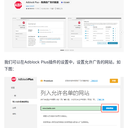
我
注
的
开
的
Programs
发
支
者
持
学
我们可以在Adblock Plus插件的设置中，设置允许广告的网站，如
我
堂
下图：
的
我
我
技
的
的
我
术
云
课
的
我
支
声
程
认
的
我