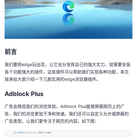
者
我
的
我
前言
博
的
我
我们要把edge玩出花，让它充分发挥自己的强大实力，就需要安装
客
论
的
我
各个功能强大的插件，这些插件可以帮助我们实现各种功能，本文
就来给大家介绍一下几款实用的edge浏览器插件。
坛
圈
的
我
Adblock Plus
子
直
的
我
广告会降低我们的浏览体验，Adblock Plus能够屏蔽网页上的广
我
播
活
的
告，我们的浏览更加干净和快速。我们还可以自定义允许或屏蔽的
广告类型，让我们更专注于网页的内容。如下图：
我
动
关
的