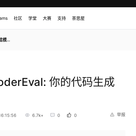
rams
社区
学堂
大赛
支持
茶思屋
k吗？
oderEval: 你的代码生成
？
举报
6:15:56
6.7k+
0
0