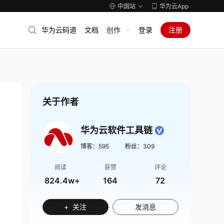
中国站
华为云App
华为云码道
文档
创作
登录
注册
关于作者
华为云软件工具链
博客：
595
粉丝：
309
阅读
获赞
评论
824.4w+
164
72
+ 关注
发消息