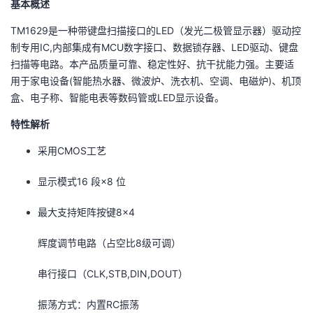
基本概述
者
TM1629是一种带键盘扫描接口的LED（发光二极管显示器）驱动控
制专用IC,内部集成有MCU数字接口、数据锁存器、LED驱动、键盘
我
扫描等电路。本产品质量可靠、稳定性好、抗干扰能力强。主要适
用于家电设备(智能热水器、微波炉、洗衣机、空调、电磁炉)、机顶
的
我
盒、电子称、智能电表等数码管或LED显示设备。
特性解析
博
的
我
采用CMOS工艺
客
论
的
我
显示模式16 段×8 位
坛
圈
的
我
最大支持矩阵按键8×4
子
直
的
我
辉度调节电路（占空比8级可调）
我
播
活
的
串行接口（CLK,STB,DIN,DOUT）
我
动
关
的
振荡方式：内置RC振荡