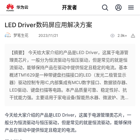
开发者
返
LED Driver数码屏应用解决方案
回
梦笔生花
2023/11/21
2.9k+
举
报
【摘要】 今天给大家介绍的产品是LED Driver，这属于电源管
理类芯片，一般分为恒流驱动与恒压驱动，但是常见的就是恒
流驱动，能够保持产品在驱动中提供恒定且稳定的电流。基本
个
概述TM1629是一种带键盘扫描接口的LED（发光二极管显示
器）驱动控制专用IC,内部集成有MCU数字接口、数据锁存器、
我
人
LED驱动、键盘扫描等电路。本产品质量可靠、稳定性好、抗
干扰能力强。主要适用于家电设备(智能热水器、微波炉、洗...
的
主
今天给大家介绍的产品是LED Driver，这属于电源管理类芯片，一
开
页
般分为恒流驱动与恒压驱动，但是常见的就是恒流驱动，能够保持
产品在驱动中提供恒定且稳定的电流。
发