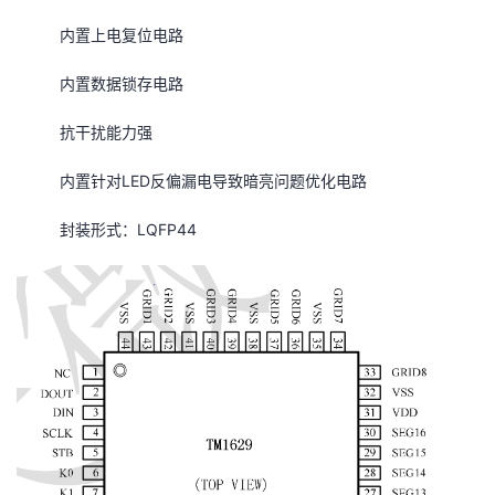
我
注
的
开
内置上电复位电路
的
Programs
发
内置数据锁存电路
支
者
抗干扰能力强
内置针对LED反偏漏电导致暗亮问题优化电路
持
学
封装形式：LQFP44
我
堂
的
我
我
技
的
的
我
术
云
课
的
我
支
声
程
认
的
我