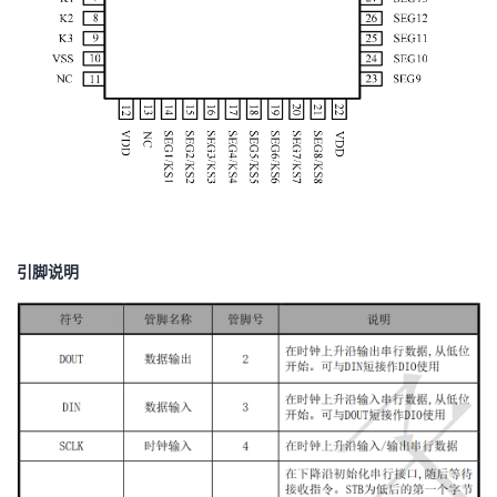
持
建
证
实
的
议
验
收
藏
引脚说明