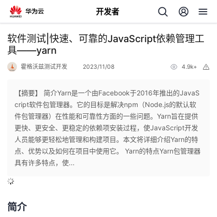
开发者
返
软件测试|快速、可靠的JavaScript依赖管理工
回
具——yarn
霍格沃兹测试开发
2023/11/08
4.9k+
举
报
【摘要】 简介Yarn是一个由Facebook于2016年推出的JavaS
cript软件包管理器。它的目标是解决npm（Node.js的默认软
个
件包管理器）在性能和可靠性方面的一些问题。Yarn旨在提供
更快、更安全、更稳定的依赖项安装过程，使JavaScript开发
我
人
人员能够更轻松地管理和构建项目。本文将详细介绍Yarn的特
点、优势以及如何在项目中使用它。 Yarn的特点Yarn包管理器
我
的
主
具有许多特点，使...
我
的
开
页
简介
我
的
开
发