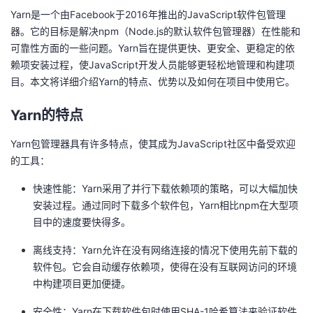
Yarn是一个由Facebook于2016年推出的JavaScript软件包管理
的
Programs
发
者
器。它的目标是解决npm（Node.js的默认软件包管理器）在性能和
可靠性方面的一些问题。Yarn旨在提供更快、更安全、更稳定的依
支
者
我
赖项安装过程，使JavaScript开发人员能够更轻松地管理和构建项
目。本文将详细介绍Yarn的特点、优势以及如何在项目中使用它。
持
学
的
我
Yarn的特点
我
堂
博
的
我
Yarn包管理器具有许多特点，使其成为JavaScript社区中备受欢迎
的
我
客
论
的
我
的工具：
我
快速性能：Yarn采用了并行下载依赖项的策略，可以大幅加快
技
的
坛
圈
的
我
的
我
安装过程。通过同时下载多个软件包，Yarn相比npm在大型项
目中的速度要快得多。
术
云
子
直
的
我
课
的
我
离线支持：Yarn允许在没有网络连接的情况下使用先前下载的
支
声
播
活
的
程
认
的
我
软件包。它会自动缓存依赖项，使得在没有互联网访问的环境
中构建项目更加便捷。
持
建
动
关
证
实
的
安全性：Yarn在下载软件包时使用SHA-1哈希算法来验证软件