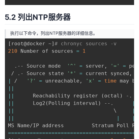
5.2 列出NTP服务器
执行以下命令，列出NTP服务器的详细信息。
[
root@docker ~
]
# chronyc sources -v
210
 Number of sources 
=
1
  .-- Source mode  
'^'
=
 server, 
'='
=
 pee
 / .- Source state 
'*'
=
 current synced, 
'
|
 /   
'?'
=
 unreachable, 
'x'
=
time
 may be
||
                                        
||
      Reachability register 
(
octal
)
 -.  
||
      Log2
(
Polling interval
)
 --.      
|
||
\
|
||
|
|
==
==
==
==
==
==
==
==
==
==
==
==
==
==
==
==
==
==
==
==
==