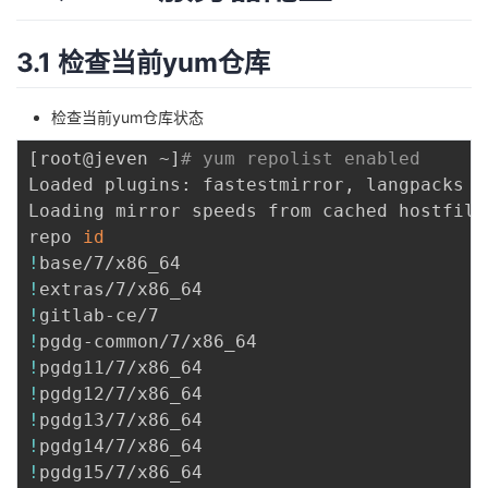
3.1 检查当前yum仓库
检查当前yum仓库状态
[
root@jeven ~
]
# yum repolist enabled
Loaded plugins: fastestmirror, langpacks

Loading mirror speeds from cached hostfile

repo 
id
!
base/7/x86_64                            
!
extras/7/x86_64                          
!
gitlab-ce/7                              
!
pgdg-common/7/x86_64                     
!
pgdg11/7/x86_64                          
!
pgdg12/7/x86_64                          
!
pgdg13/7/x86_64                          
!
pgdg14/7/x86_64                          
!
pgdg15/7/x86_64                          