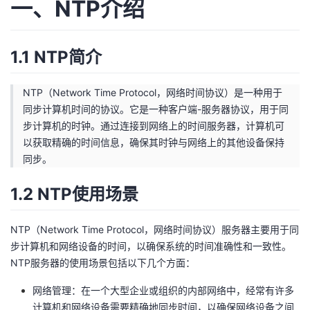
一、NTP介绍
者
1.1 NTP简介
我
的
我
NTP（Network Time Protocol，网络时间协议）是一种用于
同步计算机时间的协议。它是一种客户端-服务器协议，用于同
博
的
我
步计算机的时钟。通过连接到网络上的时间服务器，计算机可
以获取精确的时间信息，确保其时钟与网络上的其他设备保持
客
论
的
我
同步。
1.2 NTP使用场景
坛
圈
的
我
子
直
的
我
NTP（Network Time Protocol，网络时间协议）服务器主要用于同
步计算机和网络设备的时间，以确保系统的时间准确性和一致性。
我
播
活
的
NTP服务器的使用场景包括以下几个方面：
我
动
关
网络管理：在一个大型企业或组织的内部网络中，经常有许多
的
计算机和网络设备需要精确地同步时间，以确保网络设备之间