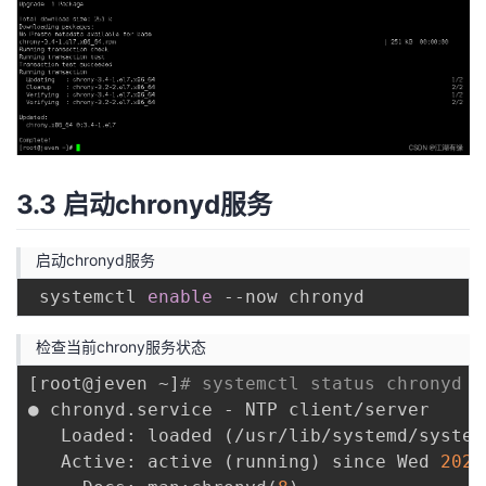
3.3 启动chronyd服务
启动chronyd服务
 systemctl 
enable
检查当前chrony服务状态
[
root@jeven ~
]
# systemctl status chronyd
● chronyd.service - NTP client/server

   Loaded: loaded 
(
/usr/lib/systemd/system
   Active: active 
(
running
)
 since Wed 
2023