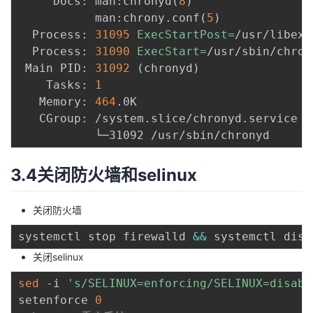
     Docs: man:chronyd
(
8
)
           man:chrony.conf
(
5
)
  Process: 
31095
ExecStartPost
=
/usr/libexe
  Process: 
31090
ExecStart
=
/usr/sbin/chron
 Main PID: 
31092
(
chronyd
)
    Tasks: 
1
   Memory: 
464
.0K

   CGroup: /system.slice/chronyd.service

3.4关闭防火墙和selinux
关闭防火墙
systemctl stop firewalld 
&&
关闭selinux
sed
 -i 
's/SELINUX=enforcing/SELINUX=disabl
setenforce 
0