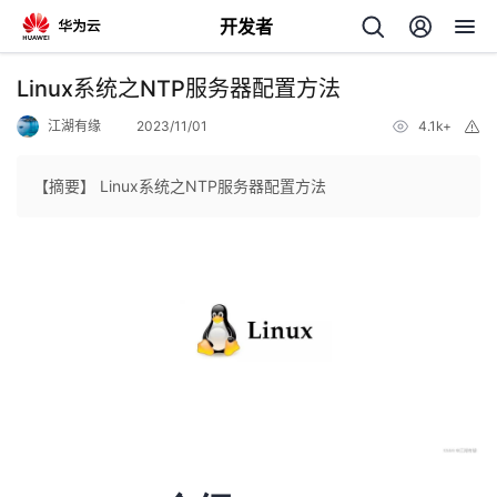
开发者
返
Linux系统之NTP服务器配置方法
回
江湖有缘
2023/11/01
4.1k+
举
报
【摘要】 Linux系统之NTP服务器配置方法
个
我
人
的
主
开
页
发