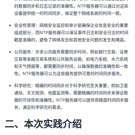
我
注
的数据同步和日志记录的准确性。NTP服务器可以通过对这些
的
开
设备提供统一的时间同步，保证整个网络系统的时间一致。
的
Programs
发
安全性管理：网络安全监控和审计是确保企业信息安全的重要
组成部分，而NTP服务器可以保证事件日志和安全日志的时间
支
者
戳是准确的，避免了网络攻击和其他安全问题的发生和掩盖。
持
学
公共服务：许多公共服务需要同步时间，例如银行交易、证券
交易等金融交易系统和公共服务设施，如电力系统、水力系统
我
堂
和天气预报等，都需要同步时间，以确保数据的准确性和一致
性。NTP服务器可以为这些服务提供可靠的时间同步服务。
的
我
我
科学研究：精确的时间同步对于科学研究至关重要，例如卫星
通信、天文观测、地震监测等，需要精确的时间同步来保证数
技
的
的
我
据的可信性和准确性。NTP服务器可以提供高精度时间同步服
务，满足科学研究的需求。
术
云
课
的
我
二、本次实践介绍
支
声
程
认
的
我