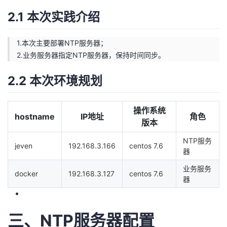
持
建
证
实
的
2.1 本次实践介绍
议
验
收
1.本次主要部署NTP服务器；
藏
2.业务服务器指定NTP服务器，保持时间同步。
2.2 本次环境规划
操作系统
hostname
IP地址
角色
版本
NTP服务
jeven
192.168.3.166
centos 7.6
器
业务服务
docker
192.168.3.127
centos 7.6
器
三、NTP服务器配置