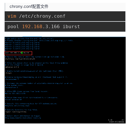
chrony.conf配置文件
vim
pool 
192.168