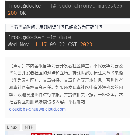
[
root@docker ~
]
# sudo chronyc makestep
200
查看当前时间，发现错误时间已经修改为正确时间。
[
root@docker ~
]
# date
Wed Nov  
1
17
:09:22 CST 
2023
【声明】本内容来自华为云开发者社区博主，不代表华为云及
华为云开发者社区的观点和立场。转载时必须标注文章的来源
（华为云社区）、文章链接、文章作者等基本信息，否则作者
和本社区有权追究责任。如果您发现本社区中有涉嫌抄袭的内
容，欢迎发送邮件进行举报，并提供相关证据，一经查实，本
社区将立刻删除涉嫌侵权内容，举报邮箱：
cloudbbs@huaweicloud.com
Linux
NTP