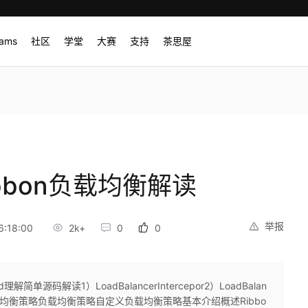
rams
社区
学堂
大赛
支持
茶思屋
Ribbon负载均衡解读
举报
:18:00
2k+
0
0
解简单源码解读1）LoadBalancerIntercepor2）LoadBalan
总结负载均衡策略负载均衡策略自定义负载均衡策略基本介绍概述Ribbo