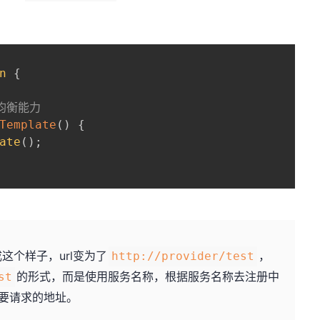
n
{
均衡能力
Template
(
)
{
ate
(
)
;
变成这个样子，url变为了
，
http://provider/test
的形式，而是使用服务名称，根据服务名称去注册中
st
为要请求的地址。