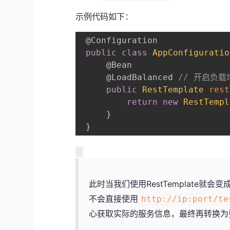
示例代码如下：
@Configuration
public
class
AppConfiguratio
@Bean
@LoadBalanced
// 开启负载
public
RestTemplate
rest
return
new
RestTempl
}
}
此时当我们使用RestTemplate就会
不会直接使用
http://ip:port/te
心获取实际的服务信息，最终再转换