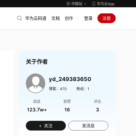
中国站
华为云App
华为云码道
文档
创作
登录
注册
关于作者
yd_249383650
博客：
470
粉丝：
1
阅读
获赞
评论
123.7w+
16
3
+ 关注
发消息