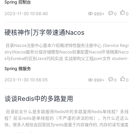
Spring
控制台
几种场景解决方案熔断模式隔离模式（仓壁模式 ）限流模式超时处
理总...
2023-11-30 10:56:40
999+
0
0
硬核神作|万字带速通Nacos
​ 目录Nacos注册中心基本介绍概述特性服务注册中心 (Service Regi
stry)Nacos服务分级存储模型Nacos权重配置Nacos环境隔离Naco
s与Eureka的区别Java代码实战 实战架构父工程pom文件 student-
service服务teacher-service服务 测试Nacos配置管理基本介绍 概
Spring
微服务
述动态配置服务多配置格式编辑器 微服务拉取配置流程Data I...
2023-11-30 10:56:05
999+
0
0
谈谈Redis中的多路复用
​ 目录前言什么是多路服用Redis中的多路复用Redis单线程？多线
程？前言redis是单线程的（不严谨的讲法的哈），为什么还这么
快，很多人相信会回答因为redis是基于内存操作的, 内存的读写速度
是非常快的。答到这，逼格还是不够高的，基于内存是一方面，但