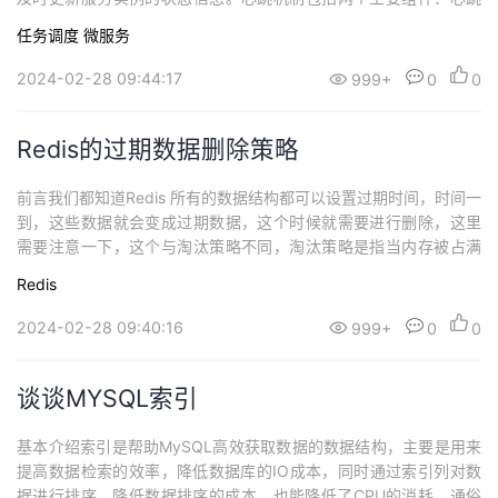
持
建
证
实
的
发送方（客户端）和心跳接收方（服务端）。每隔几分钟发送一个
任务调度
微服务
固定信息给服务端，服务端收到后回复一个固定信息如果服务端几
议
验
收
分钟内没有收到客户端信息则视客户端断开。发包方可以是客户也
2024-02-28 09:44:17
999+
0
0
可以是服务端 心跳发送方（Heartbeat...
藏
Redis的过期数据删除策略
前言我们都知道Redis 所有的数据结构都可以设置过期时间，时间一
到，这些数据就会变成过期数据，这个时候就需要进行删除，这里
需要注意一下，这个与淘汰策略不同，淘汰策略是指当内存被占满
了之后，这时就有必要将一些数据清理淘汰掉。Redis提供了四个命
Redis
令来设置过期时间：EXPIRE <key> <ttl> ：表示将键 key 的生存时
间设置为 ttl 秒。PEXPIRE <key> <ttl> ：...
2024-02-28 09:40:16
999+
0
0
谈谈MYSQL索引
​基本介绍索引是帮助MySQL高效获取数据的数据结构，主要是用来
提高数据检索的效率，降低数据库的IO成本，同时通过索引列对数
据进行排序，降低数据排序的成本，也能降低了CPU的消耗。通俗