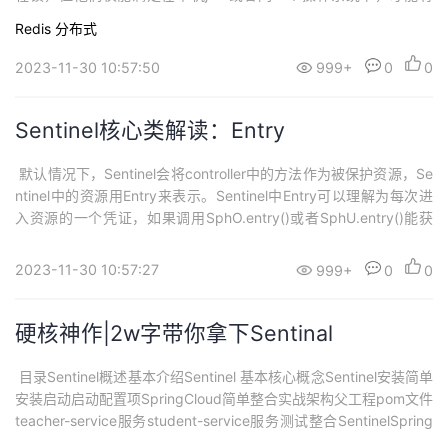
效。跨jvm系统，无法满足。因此就产生了分布式锁，完成锁的工
Redis
分布式
作。分布式锁是一种用于在分布式系统中实现同步和互斥访问的机
制。在分布式系统中，多个节点同时访问共享资源可能会导致数据
2023-11-30 10:57:50
999+
0
0
不一致或竞争条件的发生。分布式...
Sentinel核心类解读：Entry
​ 默认情况下，Sentinel会将controller中的方法作为被保护资源，Se
ntinel中的资源用Entry来表示。Sentinel中Entry可以理解为每次进
入资源的一个凭证，如果调用SphO.entry()或者SphU.entry()能获
取Entry对象，代表获取了凭证，没有被限流，否则抛出一个BlockE
xception。Entry是一个抽象的类，在Sentinel中真正创建的...
2023-11-30 10:57:27
999+
0
0
硬核神作|2w字带你拿下Sentinal
​ 目录Sentinel概述基本介绍Sentinel 基本核心概念Sentinel安装简单
安装启动启动配置项SpringCloud简单整合实战架构父工程pom文件
teacher-service服务student-service服务测试整合SentinelSpring
Cloud微服务保护方案解读服务雪崩定义问题的产生示例雪崩产生的