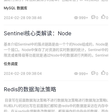
来说, 索引就相当于一本书的目录, 可以根据页码快速查找到指定的
MySQL
数据库
内容, 目的就是加快数据库的查询速度，但这也就意味着书中如果要
增加一个章节，修改目录是比较麻烦的，使用索引适用于经常查询
2024-02-28 09:38:46
999+
0
0
很少修改的业务在 MySQ...
Sentinel核心类解读：Node
​基本介绍Sentinel中的簇点链路是由一个个的Node组成的，Node是
一个接口。Node中保存了对资源的实时数据的统计，Sentinel中的
限流或者降级等功能就是通过Node中的数据进行判断的。Sentinel
中是这样描述Node的：Holds real-time statistics for resources.保
任务调度
存资源的实时统计信息。 ​​ 按照作用分为两类Node：Default...
2024-02-28 09:38:04
999+
0
0
Redis的数据淘汰策略
​ 目录写在前面数据淘汰策略不进行数据淘汰策略进行数据淘汰策略L
RU和LFU的对比写在前面我们都知道redis中的数据是采访在内存中
的，在从redis中增删查改数据时，都是操作的内存中的数据，而内