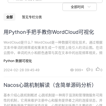
我
注
的
开
全部时间
的
Programs
发
全部
暂无专栏分类
支
者
用Python手把手教你WordCloud可视化
持
学
WordCloud是什么？WordCloud是一种数据可视化技术，通过根据
文本中单词的频率或权重来生成一个视觉上吸引人的词云图。在词
我
堂
云图中，单词的大小和颜色通常与其在文本中的出现频率相关，频
率越高的单词显示得越大、越醒目。WordCloud图表可以帮助我们
Python
数据可视化
的
我
快速洞察一个文本中的重要主题、关键词和热门内容。它在文本挖
我
掘、舆情分析、数据可视化和信息概览等领域具有广泛的应用。在P
2024-02-28 09:45:49
999+
0
0
ython中，Wor...
技
的
的
我
Nacos心跳机制解读（含简单源码分析）
术
云
课
的
我
基本介绍心跳机制概述 心跳机制是一种用于监测和管理微服务可用
支
声
程
认
的
我
性的机制，它用来维护注册中心和服务提供者之间的连接状态，并
及时更新服务实例的状态信息。心跳机制包括两个主要组件：心跳