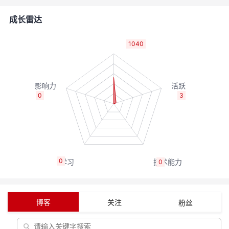
者
成长雷达
我
1040
的
我
博
的
我
0
3
客
论
的
我
坛
圈
的
我
0
0
子
直
的
我
我
播
活
的
博客
关注
粉丝
我
动
关
的