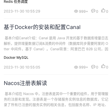
Redis
任务调度
还有一个关键点是：redis采用了多路复用技术，今天我们就来聊聊
这个点。什么是多路服用​多路：多个客户端连接复用：使用单进程
2023-11-30 10:55:29
999+
0
0
就能够实现同...
基于Docker的安装和配置Canal
​ 基本介绍Canal介绍：Canal 是用 Java 开发的基于数据库增量日志
解析，提供增量数据订阅&消费的中间件（数据库同步需要阿里的 O
tter 中间件，基于 Canal）。Canal背景：阿里巴巴 B2B 公司，因
为业务的特性，卖家主要集中在国内，买家主要集中在国外，所以
Docker
MySQL
衍生出了同步杭州和美国异地机房的需求，从 2010 年开始，阿里
系公司开始逐步的尝试基于数据库的日志解析，获取增量...
2023-11-30 10:55:05
999+
0
0
Nacos注册表解读
​ 基本介绍在 Nacos 中，注册表是其中一个重要的组件，用于管理服
务的注册和发现。注册表是一个存储服务实例信息的数据库，它记
录了所有已注册的服务实例的相关信息，包括服务名称、IP 地址、
端口号等。通过注册表，服务提供者可以将自己的服务注册到平台