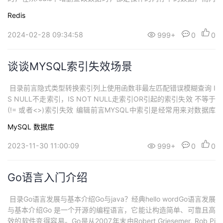
存是有限的，当内存被占满了之后，这时就有必要将一些数据清理
Redis
淘汰掉，以便新的数据能够放到redis中。而到底需要去淘汰掉那些
数据是我们需要去考虑的问题，也是我今天想谈的东西。Redis的内
2024-02-28 09:34:58
999+
0
0
存大小可以通...
谈谈MYSQL索引失效场景
​ 目录前言隐式类型转换索引列上使用函数非最左匹配错误模糊查询 I
S NULL不走索引，IS NOT NULL走索引OR引起的索引失效 不等于
(!= 或者<>)索引失效 ​编辑前言MYSQL中索引是经常用来对数据库
查询性能优化的方式，再MySQL中采用了B+树作为索引结构来减少
MySQL
数据库
磁盘IO次数去提高数据的检索性能。但是在某些场景下，由于查询
语句设计不合理，或者对MySQL的理解不够深入。索引有可...
2023-11-30 11:00:09
999+
0
0
Go语言入门介绍
​ 目录Go语言发展与基本介绍Go与java？经典hello wordGo语言发展
与基本介绍Go 是一个开源的编程语言，它能让构造简单、可靠且高
效的软件变得容易。Go是从2007年末由Robert Griesemer, Rob Pi