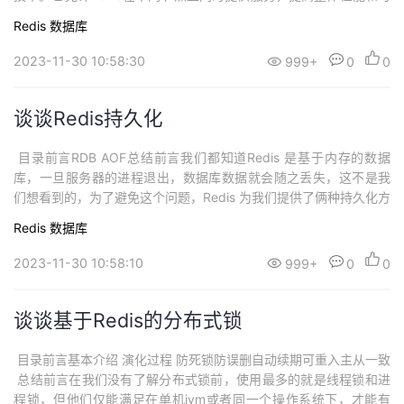
靠性。在Redis中提供集群方案总共有三种：主从复制、哨兵模式、
Redis
数据库
Redis分片集群。这些都是目前主流经典的集群模式，redis做集群的
好处：采用Redis集群方案解决单点故障问题对于高并发读写请求...
2023-11-30 10:58:30
999+
0
0
谈谈Redis持久化
​ 目录前言RDB AOF总结前言我们都知道Redis 是基于内存的数据
库，一旦服务器的进程退出，数据库数据就会随之丢失，这不是我
们想看到的，为了避免这个问题，Redis 为我们提供了俩种持久化方
案，将数据保存到磁盘上去，避免数据的丢失。数据的持久化存储
Redis
数据库
是 Redis 的重要特性之一，它能够将内存中的数据保存到本地磁盘
中，实现对数据的持久存储。这样即使在服务器发生故障之后，也
2023-11-30 10:58:10
999+
0
0
能通过本地磁盘对...
谈谈基于Redis的分布式锁
​ 目录前言基本介绍 演化过程 防死锁防误删自动续期可重入主从一致
总结前言在我们没有了解分布式锁前，使用最多的就是线程锁和进
程锁，但他们仅能满足在单机jvm或者同一个操作系统下，才能有