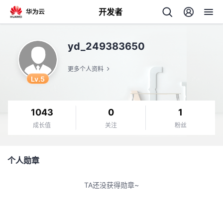
开发者
返
yd_249383650
回
更多个人资料
Lv.5
1043
0
1
个
成长值
关注
粉丝
我
人
个人勋章
的
主
TA还没获得勋章~
开
页
发