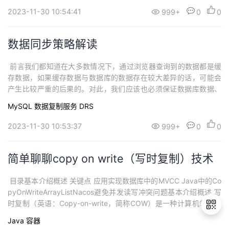
上，而服务消费者可以从注册表中获取到可用的服务列表.注册表的
2023-11-30 10:54:41
999+
0
0
作用是实现服务的自动发现和动态调用，为微服务架构的实施提供
支持。注册表核心概念服务实例...
数据同步策略解读
​ 前言我们都知道在大多数情况下，通过浏览器查询到的数据都是缓
存数据，如果缓存数据与数据库的数据存在较大差异的话，可能会
产生比较严重的后果的。对此，我们应该也必须保证数据库数据、
缓存数据的一致性，也就是就是缓存与数据库的同步。缓存由于其
MySQL
数据复制服务 DRS
高并发和高性能的特性，已经在项目中被广泛使用，在缓存的使用
中，通常会面临一个更新的问题，当数据源产生变化，如何去更新
2023-11-30 10:53:37
999+
0
0
到数据库与缓存之中，并且尽量保证安全与性能...
简单聊聊copy on write（写时复制）技术
​ 目录基本介绍概述 关键点 应用实现数据库中的MVCC Java中的Co
pyOnWriteArrayListNacos避免并发读写冲突问题基本介绍概述 写
时复制（英语：Copy-on-write，简称COW）是一种计算机领域的
优化策略。其核心思想是，如果有多个调用者（callers）同时请求
Java
容器
相同资源（如内存或磁盘上的数据存储），他们会共同获取相同的