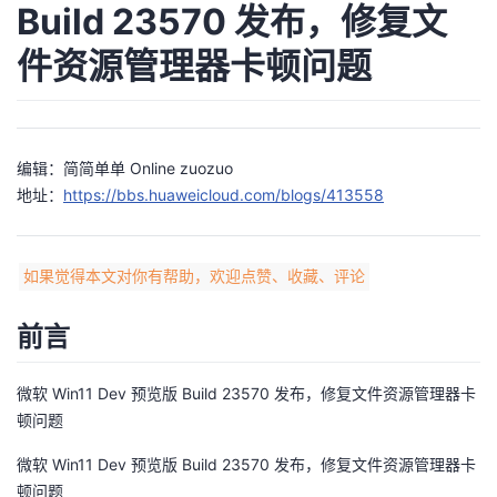
Build 23570 发布，修复文
者
件资源管理器卡顿问题
我
的
我
编辑：简简单单 Online zuozuo
地址：
https://bbs.huaweicloud.com/blogs/413558
博
的
我
客
论
的
我
如果觉得本文对你有帮助，欢迎点赞、收藏、评论
坛
圈
的
我
前言
子
直
的
我
微软 Win11 Dev 预览版 Build 23570 发布，修复文件资源管理器卡
我
播
活
的
顿问题
微软 Win11 Dev 预览版 Build 23570 发布，修复文件资源管理器卡
我
动
关
的
顿问题