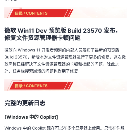
我
注
的
开
的
Programs
发
微软 Win11 Dev 预览版 Build 23570 发布，
支
者
修复文件资源管理器卡顿问题
持
学
微软向 Windows 11 开发者频道的内部人员发布了最新的预览版
Build 23570，新版本对文件资源管理器进行了更多的修复，这次微
我
堂
软声称已经解决了文件资源管理器的卡顿和挂起的问题。除此之
外，任务栏搜索崩溃的问题也得到了修复
的
我
我
技
的
的
我
完整的更新日志
术
云
课
的
我
[Windows 中的 Copilot]
支
声
程
认
的
我
Windows 中的 Copilot 现在可以在多个显示器上使用。只需在你想