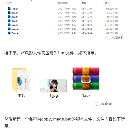
我
注
的
开
的
Programs
发
支
者
持
学
接下来，将电影文件夹压缩为1.rar文件，如下所示。
我
堂
的
我
我
技
的
的
我
术
云
课
的
我
然后新建一个名称为copy_image.bat的脚本文件，文件内容如下所
支
声
程
认
的
我
示。