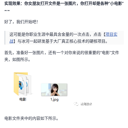
实现效果：你女朋友打开文件是一张图片，你打开却是各种“小电影”
者
~~
好了，我们开始吧！
我
这可能是你职业生涯中最具含金量的一次点击，点击【
项目实
的
我
战
】与冰河一起研发基于大厂真正核心技术的硬核项目。
博
的
我
首先，准备好一张图片，还有一个对你来说的很重要的“电影”文件
夹，如图所示。
客
论
的
我
坛
圈
的
我
子
直
的
我
我
播
活
的
电影文件夹中的内容如下所示。
我
动
关
的