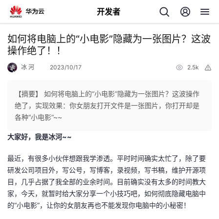
开发者
返
如何将电脑上的“小电影”隐藏为一张图片？这波
回
操作绝了！！
冰 河
2023/10/17
2.5k
举
报
【摘要】 如何将电脑上的“小电影”隐藏为一张图片？这波操作
绝了，实现效果：你女朋友打开文件是一张图片，你打开却是
个
各种“小电影”~~
大家好，我是冰河~~
我
人
最近，有很多小伙伴想跟我学渗透。平时时间确实太忙了，除了要
的
主
研发公司项目外，写公号，写博客，录视频，写书稿，维护开源项
目，几乎占据了我全部的业余时间。目前确实没有太多的时间教大
开
页
家，今天，就暂时给大家分享一个小技巧吧，如何彻底隐藏电脑中
的“小电影”，让你的女朋友再也不能发现你电脑中的小秘密！
发