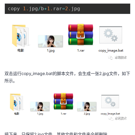
持
建
证
实
的
copy 
1.
jpg
/
b
+
1.
rar
=
2.
议
验
收
藏
双击运行copy_image.bat的脚本文件，会生成一张2.jpg文件，如下
所示。
接下来，只保留2.jpg文件，其他文件和文件夹全部删除。