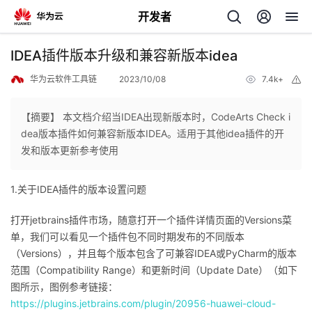
开发者
返
IDEA插件版本升级和兼容新版本idea
回
华为云软件工具链
2023/10/08
7.4k+
举
报
【摘要】 本文档介绍当IDEA出现新版本时，CodeArts Check i
dea版本插件如何兼容新版本IDEA。适用于其他idea插件的开
发和版本更新参考使用
个
1.关于IDEA插件的版本设置问题
我
人
打开jetbrains插件市场，随意打开一个插件详情页面的Versions菜
我
的
主
单，我们可以看见一个插件包不同时期发布的不同版本
（Versions），并且每个版本包含了可兼容IDEA或PyCharm的版本
我
的
开
页
范围（Compatibility Range）和更新时间（Update Date）（如下
图所示，图例参考链接：
我
的
开
发
https://plugins.jetbrains.com/plugin/20956-huawei-cloud-