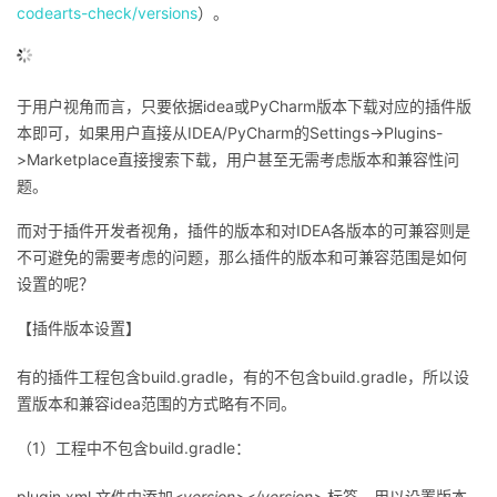
codearts-check/versions
）。
的
Programs
发
者
支
者
我
于用户视角而言，只要依据idea或PyCharm版本下载对应的插件版
本即可，如果用户直接从IDEA/PyCharm的Settings->Plugins-
持
学
的
我
>Marketplace直接搜索下载，用户甚至无需考虑版本和兼容性问
题。
我
堂
博
的
我
而对于插件开发者视角，插件的版本和对IDEA各版本的可兼容则是
的
我
客
论
的
我
我
不可避免的需要考虑的问题，那么插件的版本和可兼容范围是如何
设置的呢？
技
的
坛
圈
的
我
的
我
【插件版本设置】
术
云
子
直
的
我
课
的
我
有的插件工程包含build.gradle，有的不包含build.gradle，所以设
置版本和兼容idea范围的方式略有不同。
支
声
播
活
的
程
认
的
我
（1）工程中不包含build.gradle：
持
建
动
关
证
实
的
plugin.xml 文件中添加
<version></version>
标签，用以设置版本