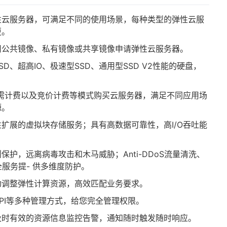
性云服务器，可满足不同的使用场景，每种类型的弹性云服
更。
用公共镜像、私有镜像或共享镜像申请弹性云服务器。
D、超高IO、极速型SSD、通用型SSD V2性能的硬盘，
需计费以及竞价计费等模式购买云服务器，满足不同应用场
源。
扩展的虚拟块存储服务；具有高数据可靠性，高I/O吞吐能
护，远离病毒攻击和木马威胁；Anti-DDoS流量清洗、
服务提- 供多维度防护。
动调整弹性计算资源，高效匹配业务要求。
PI等多种管理方式，给您完全管理权限。
及时有效的资源信息监控告警，通知随时触发随时响应。