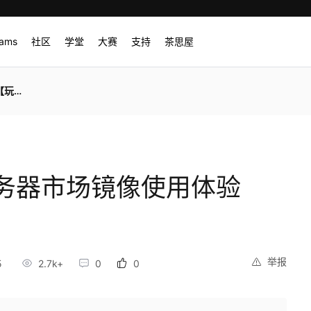
rams
社区
学堂
大赛
支持
茶思屋
云】
务器市场镜像使用体验
举报
5
2.7k+
0
0