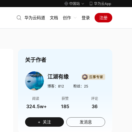
中国站
华为云App
华为云码道
文档
创作
登录
注册
关于作者
江湖有缘
博客：
812
粉丝：
25
阅读
获赞
评论
324.5w+
185
36
+ 关注
发消息