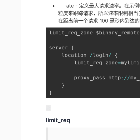
rate - 定义最大请求速率。在示例
粒度来跟踪请求，所以速率限制相当于每
在距离前一个请求 100 毫秒内到达
limit_req_zone $binary_remote
server 
{
    location 
/
login
/
{
        limit_req zone
=
mylimi
        proxy_pass http
:
/
/
my_
}
}
limit_req