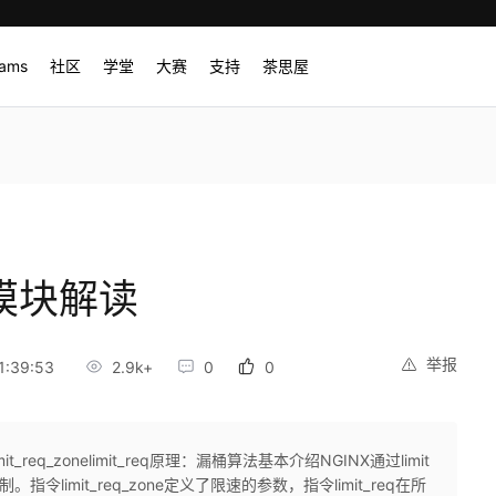
rams
社区
学堂
大赛
支持
茶思屋
制模块解读
举报
1:39:53
2.9k+
0
0
req_zonelimit_req原理：漏桶算法基本介绍NGINX通过limit
限制。指令limit_req_zone定义了限速的参数，指令limit_req在所