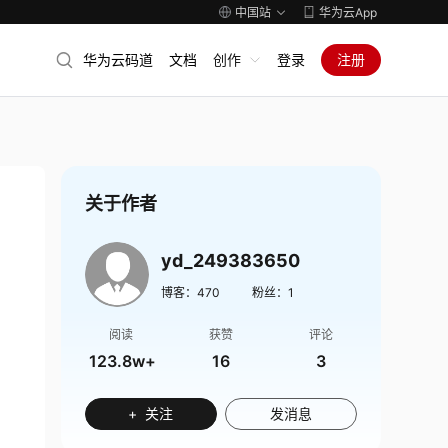
中国站
华为云App
华为云码道
文档
创作
登录
注册
关于作者
yd_249383650
博客：
470
粉丝：
1
阅读
获赞
评论
123.8w+
16
3
+ 关注
发消息