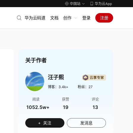
中国站
华为云App
华为云码道
文档
创作
登录
注册
关于作者
汪子熙
博客：
3.4k+
粉丝：
27
阅读
获赞
评论
1052.5w+
19
13
+ 关注
发消息