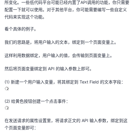
所变化。一些低代码平台可能已经内置了API调用的功能，你只需要
议
注
验
收
配置一下就可以使用。对于其他平台，你可能需要编写一些自定义
代码来实现这个功能。
藏
看个具体的例子。
我们的思路是，将用户输入的文本，绑定到一个页面变量上。
这样利用数据绑定，用户输入的值，会传输到页面变量上。
然后将页面变量绑定到 API 的输入参数上即可。
(1) 新建一个用户输入变量，将其绑定到 Text Field 的文本字段：
(2) 给黄色按钮创建一个点击事件：
在发送请求的属性设置里，将请求正文的 API 输入参数，绑定到这
个页面变量即可：