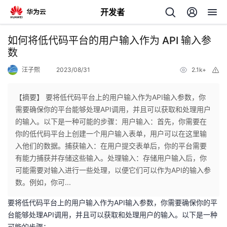
开发者
返
如何将低代码平台的用户输入作为 API 输入参
回
数
汪子熙
2023/08/31
2.1k+
举
报
【摘要】 要将低代码平台上的用户输入作为API输入参数，你
需要确保你的平台能够处理API调用，并且可以获取和处理用户
个
的输入。以下是一种可能的步骤：用户输入：首先，你需要在
你的低代码平台上创建一个用户输入表单，用户可以在这里输
我
人
入他们的数据。捕获输入：在用户提交表单后，你的平台需要
有能力捕获并存储这些输入。处理输入：存储用户输入后，你
我
的
主
可能需要对输入进行一些处理，以便它们可以作为API的输入参
数。例如，你可...
我
的
开
页
要将低代码平台上的用户输入作为API输入参数，你需要确保你的平
台能够处理API调用，并且可以获取和处理用户的输入。以下是一种
我
的
开
发
可能的步骤：