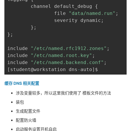
        channel default_debug 
{
                file 
"data/named.run"
;
                severity dynamic
;
}
;
}
;
include 
"/etc/named.rfc1912.zones"
;
include 
"/etc/named.root.key"
;
include 
"/etc/named.backend.conf"
;
[
student@workstation dns
-
auto
]
缓存 DNS 相关配置
涉及变量较多，所以这里我们使用了 模板文件的方法
装包
生成配置文件
配置防火墙
启动服务设置开机自启