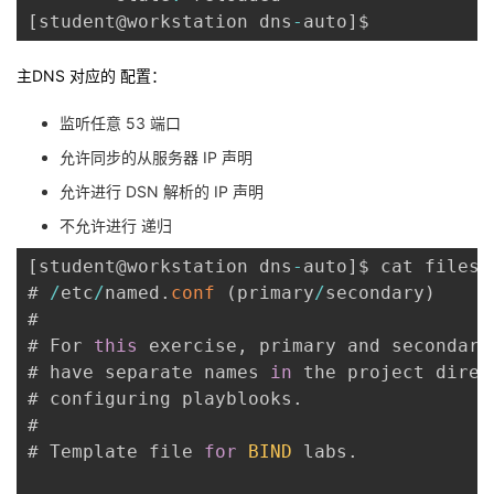
[
student@workstation dns
-
auto
]
主DNS 对应的 配置：
监听任意 53 端口
允许同步的从服务器 IP 声明
允许进行 DSN 解析的 IP 声明
不允许进行 递归
[
student@workstation dns
-
auto
]
$ cat files
/
# 
/
etc
/
named
.
conf
(
primary
/
secondary
)
#

# For 
this
 exercise
,
 primary and secondary
# have separate names 
in
 the project direc
# configuring playblooks
.
#

# Template file 
for
BIND
 labs
.