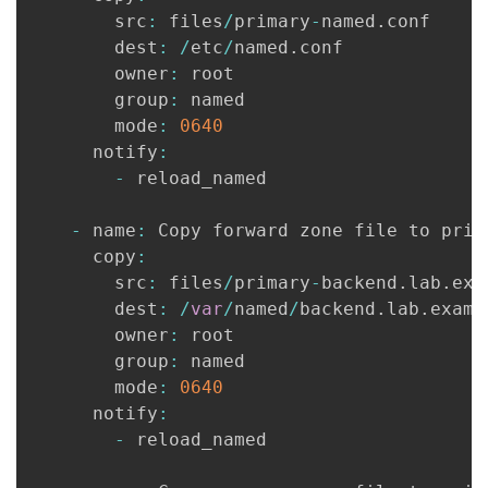
        src
:
 files
/
primary
-
named
.
conf

        dest
:
/
etc
/
named
.
conf

        owner
:
 root

        group
:
 named

        mode
:
0640
      notify
:
-
 reload_named

-
 name
:
 Copy forward zone file to prima
      copy
:
        src
:
 files
/
primary
-
backend
.
lab
.
exa
        dest
:
/
var
/
named
/
backend
.
lab
.
examp
        owner
:
 root

        group
:
 named

        mode
:
0640
      notify
:
-
 reload_named
