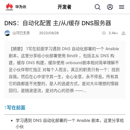
开发者
返
DNS：自动化配置 主/从/缓存 DNS服务器
回
山河已无恙
2023/08/28
3.4k+
举
报
【摘要】 1写在前面学习遇到 DNS 自动化部署的一个 Ansible
剧本，这里分享给小伙部署使用 Bind9 ，包括主从 DNS 构
建，缓存 DNS 构建，缓存使用 unbound剧本相对简单理解不
个
足小伙伴帮忙指正 对每个人而言，真正的职责只有一个：找到
自我。然后在心中坚守其一生，全心全意，永不停息。所有其
我
人
它的路都是不完整的，是人的逃避方式，是对大众理想的懦弱
回归，是随波逐流，是对内心的恐惧 ——...
的
主
1
写在前面
开
页
学习遇到 DNS 自动化部署的一个 Ansible 剧本，这里分享给
发
小伙