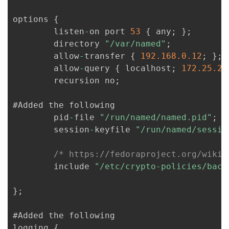
options 
{
        listen
-
on port 
53
{
 any
;
}
;
        directory 
"/var/named"
;
        allow
-
transfer 
{
192.168
.0
.12
;
}
;
        allow
-
query 
{
 localhost
;
172.25
.25
        recursion no
;
#Added the following

        pid
-
file 
"/run/named/named.pid"
;
        session
-
keyfile 
"/run/named/sessio
/* https://fedoraproject.org/wiki/
        include 
"/etc/crypto-policies/back
}
;
#Added the following

logging 
{