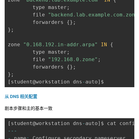
        type master
;
        file 
"backend.lab.example.com.zone
        forwarders 
{
}
;
}
;
zone 
"0.168.192.in-addr.arpa"
IN
{
        type master
;
        file 
"192.168.0.zone"
;
        forwarders 
{
}
;
}
;
[
student@workstation dns
-
auto
]
从 DNS 相关配置
剧本步骤和主的基本一致
[
student@workstation dns
-
auto
]
$ cat config
--
-
-
 name
:
 Configure secondary nameserver
