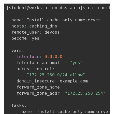
[
student@workstation dns
-
auto
]
$ cat config
--
-
-
 name
:
 Install cache only nameserver

  hosts
:
 caching_dns

  remote_user
:
 devops

  become
:
 yes

  vars
:
interface
:
0.0
.0
.0
    interface_automatic
:
"yes"
    access_control
:
-
"172.25.250.0/24 allow"
    domain_insecure
:
 example
.
com

    forward_zone_name
:
.
    forward_zone_addr
:
"172.25.250.254"
  tasks
:
-
 name
:
 Install cache only nameserver
