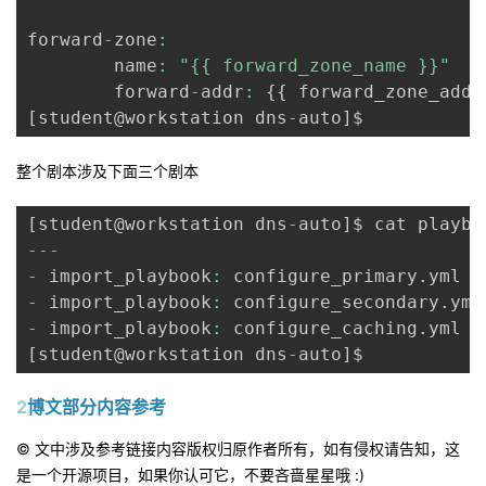
forward
-
zone
:
        name
:
"{{ forward_zone_name }}"
        forward
-
addr
:
{
{
 forward_zone_addr
[
student@workstation dns
-
auto
]
整个剧本涉及下面三个剧本
[
student@workstation dns
-
auto
]
$ cat playbo
--
-
-
 import_playbook
:
 configure_primary
.
-
 import_playbook
:
 configure_secondary
.
-
 import_playbook
:
 configure_caching
.
[
student@workstation dns
-
auto
]
2
博文部分内容参考
© 文中涉及参考链接内容版权归原作者所有，如有侵权请告知，这
是一个开源项目，如果你认可它，不要吝啬星星哦 :)