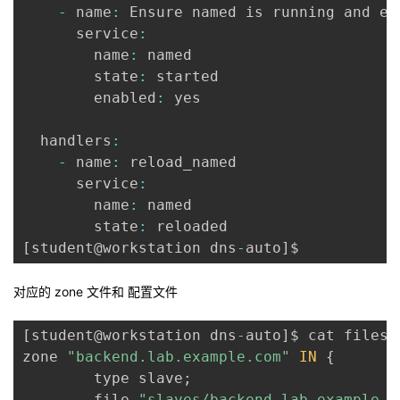
-
 name
:
 Ensure named is running and ena
      service
:
        name
:
 named

        state
:
 started

        enabled
:
 yes

  handlers
:
-
 name
:
 reload_named

      service
:
        name
:
 named

        state
:
[
student@workstation dns
-
auto
]
对应的 zone 文件和 配置文件
[
student@workstation dns
-
auto
]
$ cat files
/
zone 
"backend.lab.example.com"
IN
{
        type slave
;
        file 
"slaves/backend.lab.example.c