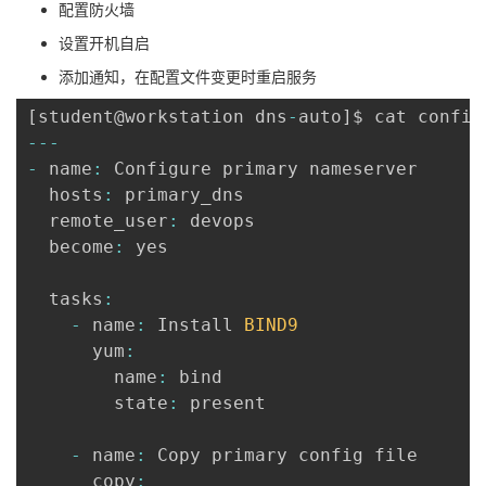
配置防火墙
设置开机自启
添加通知，在配置文件变更时重启服务
[
student@workstation dns
-
auto
]
$ cat config
--
-
-
 name
:
 Configure primary nameserver

  hosts
:
 primary_dns

  remote_user
:
 devops

  become
:
 yes

  tasks
:
-
 name
:
 Install 
BIND9
      yum
:
        name
:
 bind

        state
:
 present

-
 name
:
 Copy primary config file

      copy
: