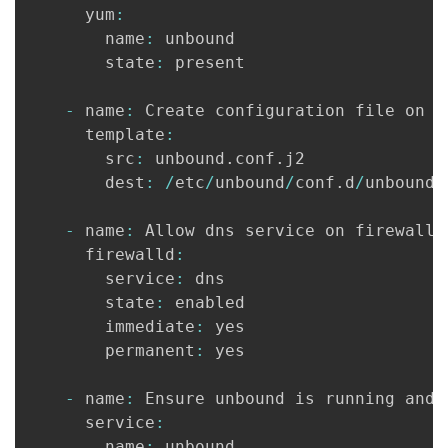
      yum
:
        name
:
 unbound

        state
:
 present

-
 name
:
 Create configuration file on c
      template
:
        src
:
 unbound
.
conf
.
j2

        dest
:
/
etc
/
unbound
/
conf
.
d
/
unbound
.
-
 name
:
 Allow dns service on firewall

      firewalld
:
        service
:
 dns

        state
:
 enabled

        immediate
:
 yes

        permanent
:
 yes

-
 name
:
 Ensure unbound is running and e
      service
:
        name
:
 unbound
