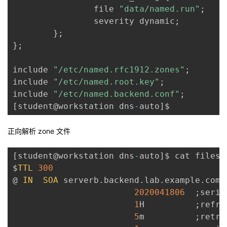
                file 
"data/named.run"
;
                severity dynamic
;
}
;
}
;
include 
"/etc/named.rfc1912.zones"
;
include 
"/etc/named.root.key"
;
include 
"/etc/named.backend.conf"
;
[
student@workstation dns
-
auto
]
正向解析 zone 文件
[
student@workstation dns
-
auto
]
$ cat files
/
$
TTL
300
@ 
IN
SOA
 serverb
.
backend
.
lab
.
example
.
com
.
2020041806
;
seria
1
H          
;
refre
5
m          
;
retry