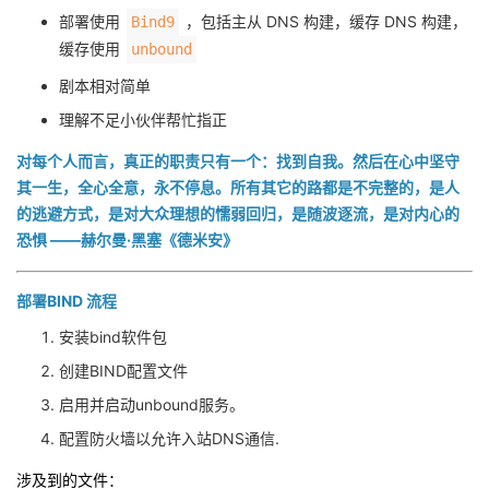
部署使用
，包括主从 DNS 构建，缓存 DNS 构建，
Bind9
者
缓存使用
unbound
剧本相对简单
我
理解不足小伙伴帮忙指正
的
我
对每个人而言，真正的职责只有一个：找到自我。然后在心中坚守
其一生，全心全意，永不停息。所有其它的路都是不完整的，是人
博
的
我
的逃避方式，是对大众理想的懦弱回归，是随波逐流，是对内心的
恐惧 ——赫尔曼·黑塞《德米安》
客
论
的
我
部署BIND 流程
坛
圈
的
我
安装bind软件包
子
直
的
我
创建BIND配置文件
启用并启动unbound服务。
我
播
活
的
配置防火墙以允许入站DNS通信.
我
动
关
的
涉及到的文件：