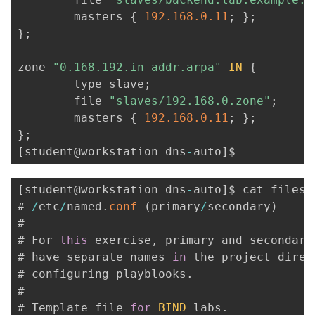
        masters 
{
192.168
.0
.11
;
}
;
}
;
zone 
"0.168.192.in-addr.arpa"
IN
{
        type slave
;
        file 
"slaves/192.168.0.zone"
;
        masters 
{
192.168
.0
.11
;
}
;
}
;
[
student@workstation dns
-
auto
]
[
student@workstation dns
-
auto
]
$ cat files
/
# 
/
etc
/
named
.
conf
(
primary
/
secondary
)
#

# For 
this
 exercise
,
 primary and secondary
# have separate names 
in
 the project direc
# configuring playblooks
.
#

# Template file 
for
BIND
 labs
.