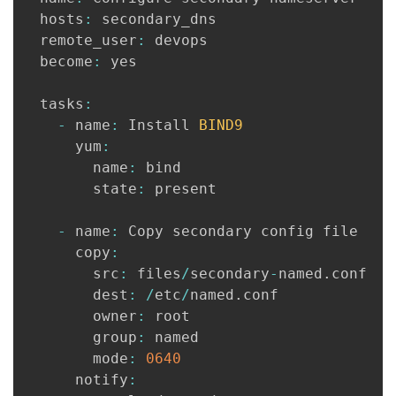
  hosts
:
 secondary_dns

  remote_user
:
 devops

  become
:
 yes

  tasks
:
-
 name
:
 Install 
BIND9
      yum
:
        name
:
 bind

        state
:
 present

-
 name
:
 Copy secondary config file

      copy
:
        src
:
 files
/
secondary
-
named
.
conf

        dest
:
/
etc
/
named
.
conf

        owner
:
 root

        group
:
 named

        mode
:
0640
      notify
: