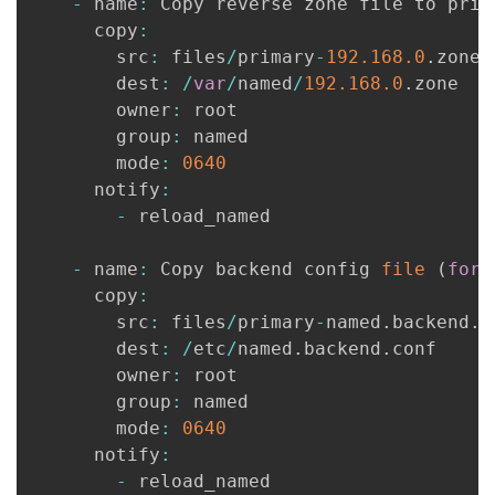
-
 name
:
 Copy reverse zone file to prima
      copy
:
        src
:
 files
/
primary
-
192.168
.0
.
zone

        dest
:
/
var
/
named
/
192.168
.0
.
zone

        owner
:
 root

        group
:
 named

        mode
:
0640
      notify
:
-
 reload_named

-
 name
:
 Copy backend config 
file
(
for
 
      copy
:
        src
:
 files
/
primary
-
named
.
backend
.
c
        dest
:
/
etc
/
named
.
backend
.
conf

        owner
:
 root

        group
:
 named

        mode
:
0640
      notify
:
-
 reload_named
