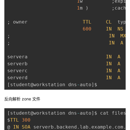
1
w          
;
expir
1
m 
)
;
cache
;
 owner                   
TTL
CL
  type
600
IN
NS
;
IN
MX
;
IN
A
servera                           
IN
A
serverb                           
IN
A
serverc                           
IN
A
serverd                           
IN
A
[
student@workstation dns
-
auto
]
反向解析 zone 文件
[
student@workstation dns
-
auto
]
$ cat files
/
$
TTL
300
@ 
IN
SOA
 serverb
.
backend
.
lab
.
example
.
com
.
 