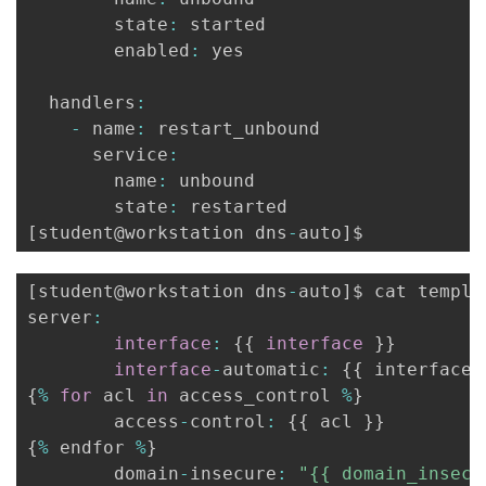
        state
:
 started

        enabled
:
 yes

  handlers
:
-
 name
:
 restart_unbound

      service
:
        name
:
 unbound

        state
:
[
student@workstation dns
-
auto
]
[
student@workstation dns
-
auto
]
$ cat templa
server
:
interface
:
{
{
interface
}
}
interface
-
automatic
:
{
{
 interface_
{
%
for
 acl 
in
 access_control 
%
}
        access
-
control
:
{
{
 acl 
}
}
{
%
 endfor 
%
}
        domain
-
insecure
:
"{{ domain_insecu