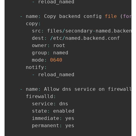
-
 reload_named

-
 name
:
 Copy backend config 
file
(
for
 
      copy
:
        src
:
 files
/
secondary
-
named
.
backend
        dest
:
/
etc
/
named
.
backend
.
conf

        owner
:
 root

        group
:
 named

        mode
:
0640
      notify
:
-
 reload_named

-
 name
:
 Allow dns service on firewall

      firewalld
:
        service
:
 dns

        state
:
 enabled

        immediate
:
 yes

        permanent
:
 yes
