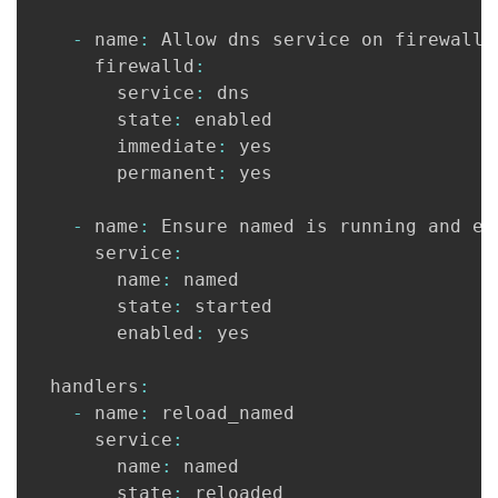
-
 name
:
 Allow dns service on firewall

      firewalld
:
        service
:
 dns

        state
:
 enabled

        immediate
:
 yes

        permanent
:
 yes

-
 name
:
 Ensure named is running and ena
      service
:
        name
:
 named

        state
:
 started

        enabled
:
 yes

  handlers
:
-
 name
:
 reload_named

      service
:
        name
:
 named

        state
: