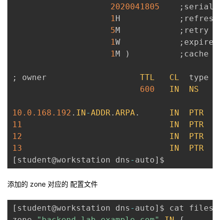
2020041805
;
serial 
1
H            
;
refresh
5
M            
;
retry r
1
W            
;
expire 
1
M 
)
;
cache t
;
 owner                   
TTL
CL
  type  
600
IN
NS
    
10.0
.168
.192
.
IN
-
ADDR
.
ARPA
.
IN
PTR
   
11
IN
PTR
   
12
IN
PTR
   
13
IN
PTR
   
[
student@workstation dns
-
auto
]
添加的 zone 对应的 配置文件
[
student@workstation dns
-
auto
]
$ cat files
/
zone 
"backend.lab.example.com"
IN
{