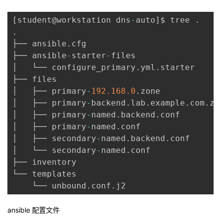
我
注
的
开
[
student@workstation dns
-
auto
]
$ tree 
.
.
的
Programs
发
├── ansible
.
cfg

├── ansible
-
starter
-
files

支
者
│   └── configure_primary
.
yml
.
starter

├── files

持
学
│   ├── primary
-
192.168
.0
.
zone

│   ├── primary
-
backend
.
lab
.
example
.
com
.
zo
我
堂
│   ├── primary
-
named
.
backend
.
conf

│   ├── primary
-
named
.
conf

的
我
我
│   ├── secondary
-
named
.
backend
.
conf

│   └── secondary
-
named
.
conf

技
的
的
我
├── inventory

└── templates

术
云
课
的
我
    └── unbound
.
conf
.
支
声
程
认
的
我
ansible 配置文件