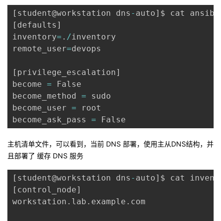
持
建
证
实
的
[
student@workstation dns
-
auto
]
$ cat ansibl
[
defaults
]
议
验
收
inventory
=
.
/
inventory

remote_user
=
devops

藏
[
privilege_escalation
]
become 
=
 False

become_method 
=
 sudo

become_user 
=
 root

become_ask_pass 
=
主机清单文件，可以看到，当前 DNS 部署，使用主从DNS结构，并
且部署了 缓存 DNS 服务
[
student@workstation dns
-
auto
]
[
control_node
]
workstation
.
lab
.
example
.
com
