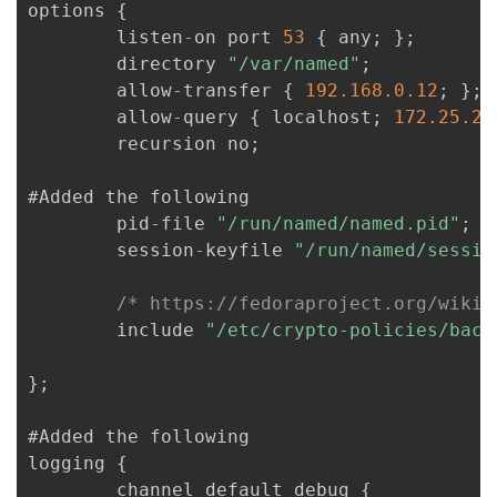
options 
{
        listen
-
on port 
53
{
 any
;
}
;
        directory 
"/var/named"
;
        allow
-
transfer 
{
192.168
.0
.12
;
}
;
        allow
-
query 
{
 localhost
;
172.25
.25
        recursion no
;
#Added the following

        pid
-
file 
"/run/named/named.pid"
;
        session
-
keyfile 
"/run/named/sessio
/* https://fedoraproject.org/wiki/
        include 
"/etc/crypto-policies/back
}
;
#Added the following

logging 
{
        channel default_debug 
{