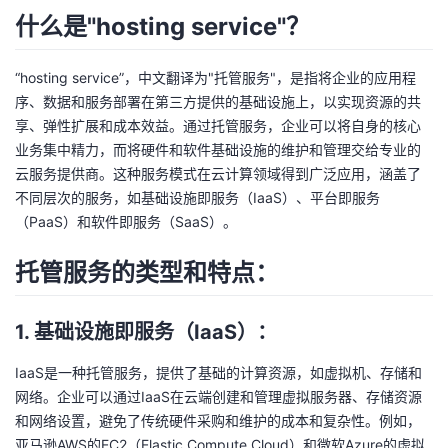
什么是"hosting service"？
者
“hosting service”，中文翻译为"托管服务"，是指将企业的应用程
我
序、数据和服务部署在第三方提供的基础设施上，以实现资源的共
享、弹性扩展和成本效益。通过托管服务，企业可以将自身的核心
的
我
业务集中精力，而将硬件和软件基础设施的维护和管理交给专业的
云服务提供商。这种服务模式在云计算领域得到广泛应用，涵盖了
博
的
我
不同层次的服务，如基础设施即服务（IaaS）、平台即服务
（PaaS）和软件即服务（SaaS）。
客
论
的
我
托管服务的类型和特点：
坛
圈
的
我
子
直
的
我
1. 基础设施即服务（IaaS）：
我
播
活
的
IaaS是一种托管服务，提供了基础的计算资源，如虚拟机、存储和
网络。企业可以通过IaaS在云端创建和管理虚拟服务器、存储资源
我
动
关
的
和网络设置，避免了传统硬件采购和维护的成本和复杂性。例如，
亚马逊AWS的EC2（Elastic Compute Cloud）和微软Azure的虚拟