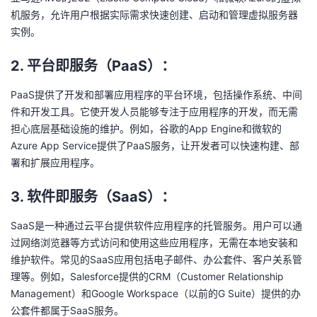
我
注
的
机服务，允许用户根据实际需求快速创建、启动和管理虚拟服务器
开
实例。
的
Programs
发
2. 平台即服务（PaaS）：
支
者
PaaS提供了开发和部署应用程序的平台环境，包括操作系统、中间
件和开发工具。它使开发人员能够专注于应用程序的开发，而无需
持
学
担心底层基础设施的维护。例如，谷歌的App Engine和微软的
Azure App Service提供了PaaS服务，让开发者可以快速构建、部
我
堂
署和扩展应用程序。
的
我
我
3. 软件即服务（SaaS）：
技
的
的
我
SaaS是一种通过云平台提供软件应用程序的托管服务。用户可以通
过网络浏览器等方式访问和使用这些应用程序，无需在本地安装和
术
云
课
的
我
维护软件。常见的SaaS应用包括电子邮件、办公套件、客户关系管
理等。例如，Salesforce提供的CRM（Customer Relationship
支
声
程
认
的
我
Management）和Google Workspace（以前的G Suite）提供的办
公套件都属于SaaS服务。