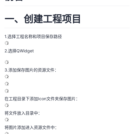
的
Programs
发
者
一、创建工程项目
支
者
我
1.选择工程名称和项目保存路径
持
学
的
我
2.选择QWidget
我
堂
博
的
我
的
我
客
论
的
我
我
3.添加保存图片的资源文件：
技
的
坛
圈
的
我
的
我
术
云
子
直
的
我
课
的
我
在工程目录下添加Icon文件夹保存图片：
支
声
播
活
的
程
认
的
我
将文件放入目录中：
持
建
动
关
证
实
的
将图片添加进入资源文件中：