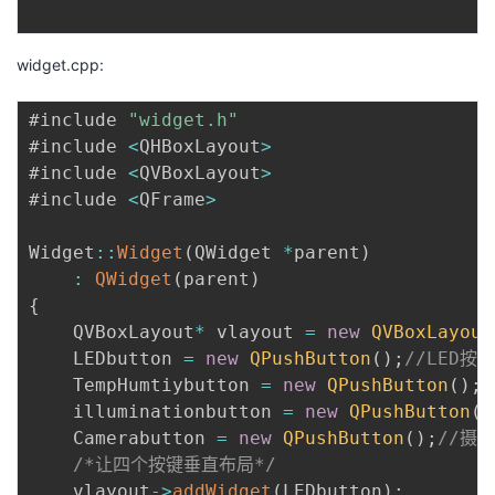
widget.cpp:
#include 
"widget.h"
#include 
<
QHBoxLayout
>
#include 
<
QVBoxLayout
>
#include 
<
QFrame
>
Widget
:
:
Widget
(
QWidget 
*
parent
)
:
QWidget
(
parent
)
{
    QVBoxLayout
*
 vlayout 
=
new
QVBoxLayout
    LEDbutton 
=
new
QPushButton
(
)
;
//LED按键
    TempHumtiybutton 
=
new
QPushButton
(
)
;
    illuminationbutton 
=
new
QPushButton
(
)
    Camerabutton 
=
new
QPushButton
(
)
;
//摄
/*让四个按键垂直布局*/
    vlayout
-
>
addWidget
(
LEDbutton
)
;