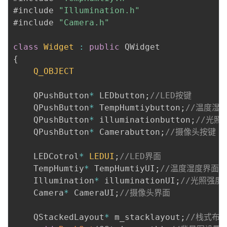
#include 
"Illumination.h"
#include 
"Camera.h"
class
Widget
:
public
{
Q_OBJECT
    QPushButton
*
 LEDbutton
;
//LED按键
    QPushButton
*
 TempHumtiybutton
;
//温度湿
    QPushButton
*
 illuminationbutton
;
//光照
    QPushButton
*
 Camerabutton
;
//摄像头按键
    LEDCotrol
*
LEDUI
;
//LED界面
    TempHumtiy
*
 TempHumtiyUI
;
//温度湿度界面
    Illumination
*
 illuminationUI
;
//光照强度
    Camera
*
 CameraUI
;
//摄像头界面
    QStackedLayout
*
 m_stacklayout
;
//栈式布