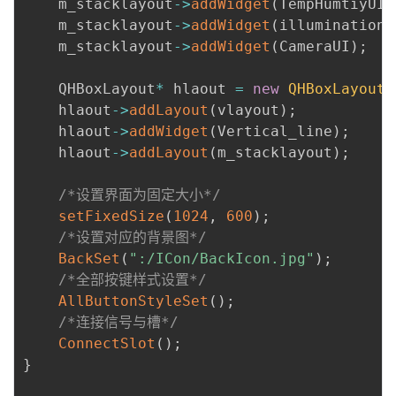
    m_stacklayout
-
>
addWidget
(
TempHumtiyUI
)
    m_stacklayout
-
>
addWidget
(
illuminationU
    m_stacklayout
-
>
addWidget
(
CameraUI
)
;
    QHBoxLayout
*
 hlaout 
=
new
QHBoxLayout
(
    hlaout
-
>
addLayout
(
vlayout
)
;
    hlaout
-
>
addWidget
(
Vertical_line
)
;
    hlaout
-
>
addLayout
(
m_stacklayout
)
;
/*设置界面为固定大小*/
setFixedSize
(
1024
,
600
)
;
/*设置对应的背景图*/
BackSet
(
":/ICon/BackIcon.jpg"
)
;
/*全部按键样式设置*/
AllButtonStyleSet
(
)
;
/*连接信号与槽*/
ConnectSlot
(
)
;
}