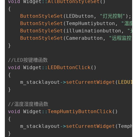
void
 Widget
:
:
AllButtonStyleSet
(
)
{
ButtonStyleSet
(
LEDbutton
,
"灯光控制"
)
;
ButtonStyleSet
(
TempHumtiybutton
,
"温度
ButtonStyleSet
(
illuminationbutton
,
"光
ButtonStyleSet
(
Camerabutton
,
"远程监控"
}
//LED按键槽函数
void
 Widget
:
:
LEDButtonClick
(
)
{
    m_stacklayout
-
>
setCurrentWidget
(
LEDUI
)
}
//温度湿度槽函数
void
 Widget
:
:
TempHumtiyButtonClick
(
)
{
    m_stacklayout
-
>
setCurrentWidget
(
TempHu
}