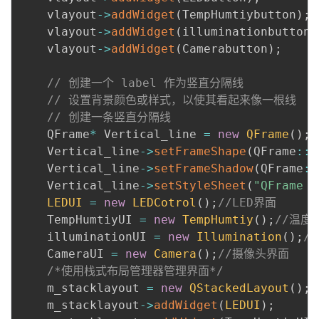
    vlayout
-
>
addWidget
(
TempHumtiybutton
)
;
    vlayout
-
>
addWidget
(
illuminationbutton
)
    vlayout
-
>
addWidget
(
Camerabutton
)
;
// 创建一个 label 作为竖直分隔线
// 设置背景颜色或样式，以使其看起来像一根线
// 创建一条竖直分隔线
    QFrame
*
 Vertical_line 
=
new
QFrame
(
)
;
    Vertical_line
-
>
setFrameShape
(
QFrame
:
:
V
    Vertical_line
-
>
setFrameShadow
(
QFrame
:
:
    Vertical_line
-
>
setStyleSheet
(
"QFrame {
LEDUI
=
new
LEDCotrol
(
)
;
//LED界面
    TempHumtiyUI 
=
new
TempHumtiy
(
)
;
//温度
    illuminationUI 
=
new
Illumination
(
)
;
/
    CameraUI 
=
new
Camera
(
)
;
//摄像头界面
/*使用栈式布局管理器管理界面*/
    m_stacklayout 
=
new
QStackedLayout
(
)
;
    m_stacklayout
-
>
addWidget
(
LEDUI
)
;