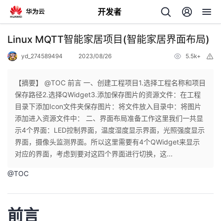
开发者
返
Linux MQTT智能家居项目(智能家居界面布局)
回
yd_274589494
2023/08/26
5.5k+
举
报
【摘要】 @TOC 前言 一、创建工程项目1.选择工程名称和项目
保存路径2.选择QWidget3.添加保存图片的资源文件：在工程
目录下添加Icon文件夹保存图片：将文件放入目录中：将图片
个
添加进入资源文件中： 二、界面布局准备工作这里我们一共显
示4个界面：LED控制界面，温度湿度显示界面，光照强度显示
我
人
界面，摄像头监测界面。所以这里需要有4个QWidget来显示
对应的界面，考虑到要对这四个界面进行切换，这...
我
的
主
@
TOC
我
的
开
页
前言
我
的
开
发