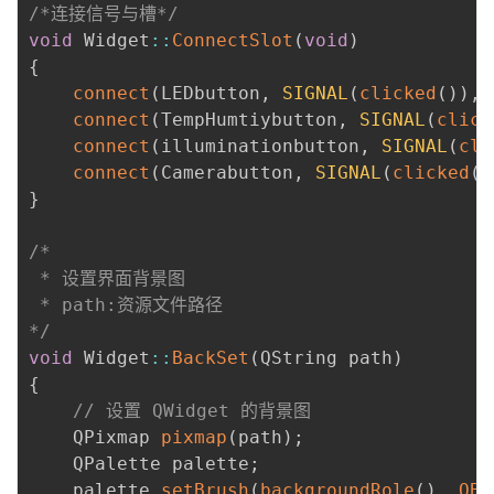
/*连接信号与槽*/
void
 Widget
:
:
ConnectSlot
(
void
)
{
connect
(
LEDbutton
,
SIGNAL
(
clicked
(
)
)
,
connect
(
TempHumtiybutton
,
SIGNAL
(
click
connect
(
illuminationbutton
,
SIGNAL
(
cli
connect
(
Camerabutton
,
SIGNAL
(
clicked
(
)
}
/*

 * 设置界面背景图

 * path:资源文件路径

*/
void
 Widget
:
:
BackSet
(
QString path
)
{
// 设置 QWidget 的背景图
    QPixmap 
pixmap
(
path
)
;
    QPalette palette
;
    palette
.
setBrush
(
backgroundRole
(
)
,
QBr