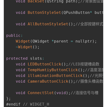
void
BackSet
(
QString path
)
;
//背景图设置
void
ButtonStyleSet
(
QPushButton
*
 butto
void
AllButtonStyleSet
(
)
;
//全部按键样式
public
:
Widget
(
QWidget 
*
parent 
=
 nullptr
)
;
~
Widget
(
)
;
protected
 slots
:
void
LEDButtonClick
(
)
;
//LED按键槽函数
void
TempHumtiyButtonClick
(
)
;
//温度湿度
void
illuminationButtonClick
(
)
;
//光照
void
CameraButtonClick
(
)
;
//摄像头槽函数
void
ConnectSlot
(
void
)
;
//连接信号与槽
}
;
#endif 
// WIDGET_H