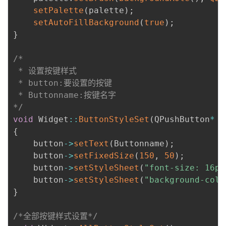
setPalette
(
palette
)
;
setAutoFillBackground
(
true
)
;
}
/*

 * 设置按键样式

 * button:要设置的按键

 * Buttonname:按键名字

*/
void
 Widget
:
:
ButtonStyleSet
(
QPushButton
*
 b
{
    button
-
>
setText
(
Buttonname
)
;
    button
-
>
setFixedSize
(
150
,
50
)
;
    button
-
>
setStyleSheet
(
"font-size: 16pt
    button
-
>
setStyleSheet
(
"background-colo
}
/*全部按键样式设置*/