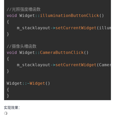
//光照强度槽函数
void
 Widget
:
:
illuminationButtonClick
(
)
{
    m_stacklayout
-
>
setCurrentWidget
(
illumi
}
//摄像头槽函数
void
 Widget
:
:
CameraButtonClick
(
)
{
    m_stacklayout
-
>
setCurrentWidget
(
Camera
}
Widget
:
:
~
Widget
(
)
{
}
实现效果：