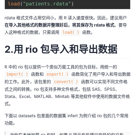
load
(
"patients.rdata"
)
我
注
的
开
rdata 格式文件占用空间小，用 R 读入速度很快。因此，建议用户
的
Programs
发
在导入其他格式的数据并整理好后，将其保存为 rdata 格式
。要导
入这种格式的数据，只需调用
函数。
load( )
支
者
2.用 rio 包导入和导出数据
持
学
我
堂
R 中的 rio 包以提供一个类似万能工具的包为目标，用统一的
函数和
函数简化了用户导入和导出数据
import( )
export( )
的
我
我
的工作。此外，该包里的
函数可以实现不同文件格
convert( )
式之间的转换。rio 包支持多种文件格式，包括 SAS、SPSS、
技
的
的
我
Stata、Excel、MATLAB、Minitab 等其他软件中使用的数据文件格
式。
术
云
课
的
我
下面以 datasets 包里面的数据集 infert 为例介绍 rio 包的几个常用
功能。
支
声
程
认
的
我
当你在本地加载 rio 包时，如果 R 提示有些建议安装的包没有