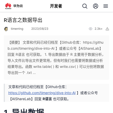
开发者
返
R语言之数据导出
回
timerring
2023/08/23
2.3k+
举
报
【摘要】 文章和代码已经归档至【Github仓库：https://githu
b.com/timerring/dive-into-AI 】或者公众号【AIShareLab】
回复 R语言 也可获取。 1. 导出数据由于 R 主要用于数据分析，
个
导入文件比导出文件更常用，但有时我们也需要将数据或分析
结果导出。函数 write.table( ) 和 write.csv( ) 可以分别将数据
我
人
导出到一个 .txt ...
的
主
文章和代码已经归档至【Github仓库：
https://github.com/timerring/dive-into-AI
】或者公众号
开
页
【AIShareLab】回复
R语言
也可获取。
发
1. 导出数据