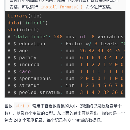
持
建
证
实
的
安装，可以运行
命令进行安装。
install_formats( )
library
(
rio
)
议
验
收
data
(
"infert"
)
str
(
infert
)
藏
# 
'data.frame'
:
248
 obs
.
of
8
 variables
:
# $ education     
:
 Factor w
/
3
 levels 
"0-
# $ age           
:
 num  
26
42
39
34
35
36
# $ parity        
:
 num  
6
1
6
4
3
4
1
2
1
# $ induced       
:
 num  
1
1
2
2
1
2
0
0
0
# $ 
case
:
 num  
1
1
1
1
1
1
1
1
1
# $ spontaneous   
:
 num  
2
0
0
0
1
1
0
0
1
# $ stratum       
:
 int  
1
2
3
4
5
6
7
8
9
# $ pooled
.
stratum
:
 num  
3
1
4
2
32
36
6
2
函数
常用于查看数据集的大小（观测的记录数及变量个
str( )
数），以及各个变量的类型。从上面的输出可以看出，infert 是一个
包含 248 个观测记录、每个记录有 8 个变量的数据框。