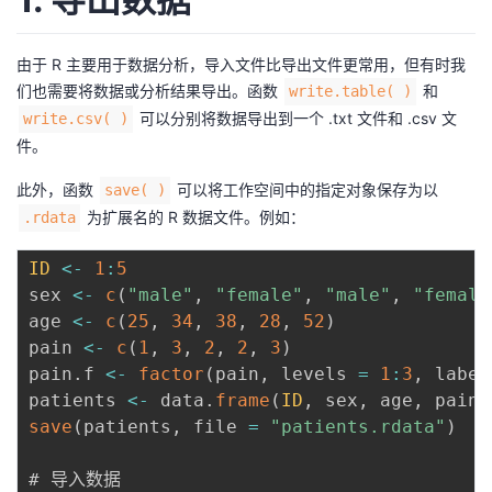
者
由于 R 主要用于数据分析，导入文件比导出文件更常用，但有时我
们也需要将数据或分析结果导出。函数
和
write.table( )
我
可以分别将数据导出到一个 .txt 文件和 .csv 文
write.csv( )
的
我
件。
此外，函数
可以将工作空间中的指定对象保存为以
save( )
博
的
我
为扩展名的 R 数据文件。例如：
.rdata
客
论
的
我
ID
<
-
1
:
5
sex 
<
-
c
(
"male"
,
"female"
,
"male"
,
"female
坛
圈
的
我
age 
<
-
c
(
25
,
34
,
38
,
28
,
52
)
pain 
<
-
c
(
1
,
3
,
2
,
2
,
3
)
子
直
的
我
pain
.
f 
<
-
factor
(
pain
,
 levels 
=
1
:
3
,
 label
patients 
<
-
 data
.
frame
(
ID
,
 sex
,
 age
,
 pain
.
我
播
活
的
save
(
patients
,
 file 
=
"patients.rdata"
)
我
动
关
的