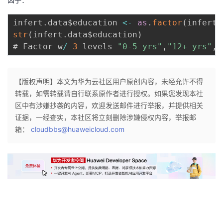
infert
.
data$education 
<
-
as
.
factor
(
infert
.
str
(
infert
.
data$education
)
# Factor w
/
3
 levels 
"0-5 yrs"
,
"12+ yrs"
,
.
【版权声明】本文为华为云社区用户原创内容，未经允许不得
转载，如需转载请自行联系原作者进行授权。如果您发现本社
区中有涉嫌抄袭的内容，欢迎发送邮件进行举报，并提供相关
证据，一经查实，本社区将立刻删除涉嫌侵权内容，举报邮
箱：
cloudbbs@huaweicloud.com