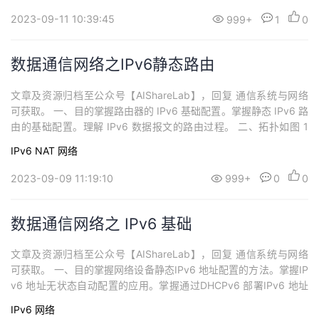
2，PC1与PC2 分别使用R1 及R3 作为自己的默认网关。...
2023-09-11 10:39:45
999+
1
0
数据通信网络之IPv6静态路由
文章及资源归档至公众号【AIShareLab】，回复 通信系统与网络
可获取。 一、目的掌握路由器的 IPv6 基础配置。掌握静态 IPv6 路
由的基础配置。理解 IPv6 数据报文的路由过程。 二、拓扑如图 1
所示，三台路由器 R1、R2 和 R3 分别通过相应物理接口进行连接，
IPv6
NAT
网络
其中，R1 及R3 各自下联一个网段，简单起见，此处只体现了这些
网段中的两台计算机 PC1 和 PC2，PC1...
2023-09-09 11:19:10
999+
0
0
数据通信网络之 IPv6 基础
文章及资源归档至公众号【AIShareLab】，回复 通信系统与网络
可获取。 一、目的掌握网络设备静态IPv6 地址配置的方法。掌握IP
v6 地址无状态自动配置的应用。掌握通过DHCPv6 部署IPv6 地址
配置自动化。掌握基本的IPv6 网络连通性测试方法。理解RA 报文
IPv6
网络
及无状态地址自动配置过程。分析Ping 与Tracert 应用所使用的ICM