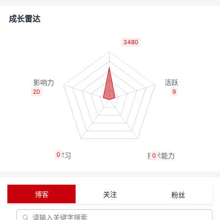
的
Programs
发
者
成长雷达
支
者
我
3480
持
学
的
我
我
堂
博
的
我
20
9
的
我
客
论
的
我
我
技
的
坛
圈
的
我
的
我
0
0
术
云
子
直
的
我
课
的
我
支
声
播
活
的
程
认
的
我
博客
关注
粉丝
持
建
动
关
证
实
的