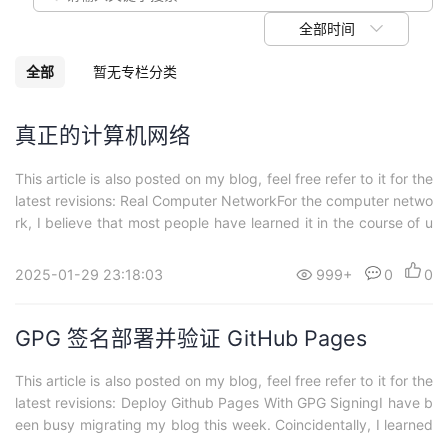
议
注
验
收
全部时间
藏
全部
暂无专栏分类
真正的计算机网络
This article is also posted on my blog, feel free refer to it for the
latest revisions: Real Computer NetworkFor the computer netwo
rk, I believe that most people have learned it in the course of u
n...
2025-01-29 23:18:03
999+
0
0
GPG 签名部署并验证 GitHub Pages
This article is also posted on my blog, feel free refer to it for the
latest revisions: Deploy Github Pages With GPG SigningI have b
een busy migrating my blog this week. Coincidentally, I learned
t...