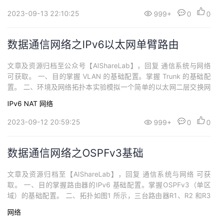
0 及 VLAN20 的终端连接在接入交换机 AS1 上，VL...
2023-09-13 22:10:25
999+
0
0
数据通信网络之IPv6以太网单臂路由
文章及资源归档至公众号【AIShareLab】，回复 通信系统与网络
可获取。 一、目的掌握 VLAN 的基础配置。掌握 Trunk 的基础配
置。 二、环境及网络拓扑本实验模拟一个简单的以太网二层交换网
络，如图 1 所示，二层交换机 AS1 与 AS2 均 接入了 VLAN10 及 V
IPv6
NAT
网络
LAN20 的终端，并且这两台交换机之间也存在互联链路。简单起
见， 此处 VLAN10 仅含两台计算机 PC...
2023-09-12 20:59:25
999+
0
0
数据通信网络之OSPFv3基础
文章及资源归档至【AIShareLab】，回复 通信系统与网络 可获
取。 一、目的掌握路由器的IPv6 基础配置。掌握OSPFv3（单区
域）的基础配置。 二、拓扑如图1 所示，三台路由器R1、R2 和R3
分别通过相应物理接口进行连接，其中，R1 及R3 各自下联一个网
网络
段，简单起见，此处只体现了这些网段中的两台计算机PC1 和PC