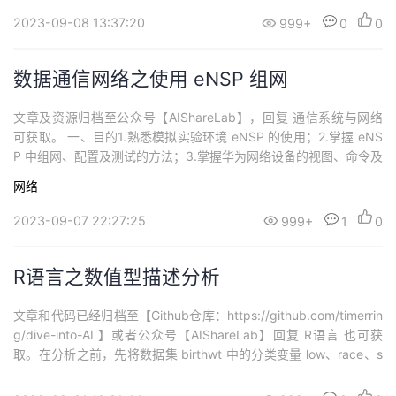
Pv6 报文及工作原理。 二、环境及网络拓...
2023-09-08 13:37:20
999+
0
0
数据通信网络之使用 eNSP 组网
文章及资源归档至公众号【AIShareLab】，回复 通信系统与网络
可获取。 一、目的1.熟悉模拟实验环境 eNSP 的使用；2.掌握 eNS
P 中组网、配置及测试的方法；3.掌握华为网络设备的视图、命令及
配置方法；4.掌握利用 Wireshark 捕获和分析数据包的方法；5.熟
网络
悉常用网络命令协议机制和使用方法； 二、环境及网络拓扑一台计
算机 PC1 与一台路由器 AR1 通过网线直连，网...
2023-09-07 22:27:25
999+
1
0
R语言之数值型描述分析
文章和代码已经归档至【Github仓库：https://github.com/timerrin
g/dive-into-AI 】或者公众号【AIShareLab】回复 R语言 也可获
取。在分析之前，先将数据集 birthwt 中的分类变量 low、race、s
moke、ht 和 ui 转换成因子。library(MASS)data(birthwt)str(birth
wt)options(war...