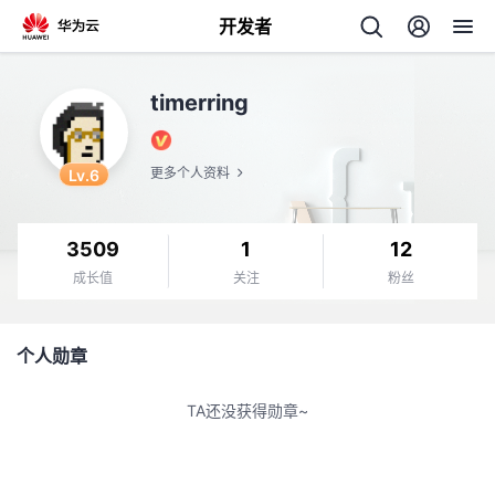
开发者
返
timerring
回
Lv.6
更多个人资料
3509
1
12
个
成长值
关注
粉丝
我
人
个人勋章
我
的
主
TA还没获得勋章~
我
的
开
页
我
的
开
发