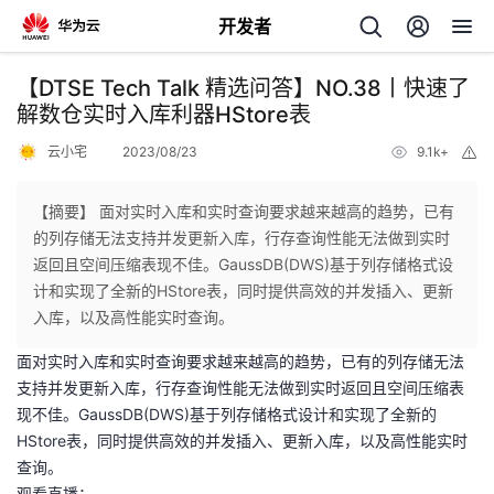
开发者
返
【DTSE Tech Talk 精选问答】NO.38丨快速了
回
解数仓实时入库利器HStore表
云小宅
2023/08/23
9.1k+
举
报
【摘要】 面对实时入库和实时查询要求越来越高的趋势，已有
的列存储无法支持并发更新入库，行存查询性能无法做到实时
个
返回且空间压缩表现不佳。GaussDB(DWS)基于列存储格式设
计和实现了全新的HStore表，同时提供高效的并发插入、更新
我
人
入库，以及高性能实时查询。
面对实时入库和实时查询要求越来越高的趋势，已有的列存储无法
的
主
支持并发更新入库，行存查询性能无法做到实时返回且空间压缩表
现不佳。GaussDB(DWS)基于列存储格式设计和实现了全新的
开
页
HStore表，同时提供高效的并发插入、更新入库，以及高性能实时
查询。
发
观看直播：