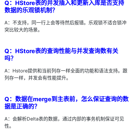
Q：HStore表的并发插入和更新入库是否支持
持
建
证
实
的
数据的乐观锁机制？
议
验
收
A：不支持，同一行上会等待然后报错。乐观锁不适合锁冲
突比较大的场景。
藏
Q：HStore表的查询性能与并发查询数有关
吗？
A：Hstore提供和当前列存一样全面的功能和语法支持。跟
列存一样，并发会有性能提升。
Q：数据在merge到主表前，怎么保证查询的数
据是正确的？
A：会解析Delta表的数据，通过内部的事务机制保证可见
性。