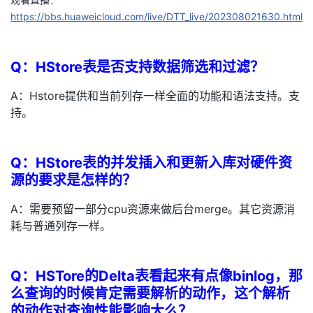
https://bbs.huaweicloud.com/live/DTT_live/202308021630.html
者
我
Q：HStore表是否支持数据筛选和过滤？
的
我
A：Hstore提供和当前列存一样全面的功能和语法支持。支
持。
博
的
我
客
论
的
我
Q：HStore表的并发插入和更新入库对硬件资
源的要求是怎样的？
坛
圈
的
我
A：需要预留一部分cpu资源来做后台merge。其它资源消
耗与普通列存一样。
子
直
的
我
我
播
活
的
Q：HSTore的Delta表看起来有点像binlog，那
么查询的时候肯定需要解析的动作，这个解析
我
动
关
的
的动作对查询性能影响大么？