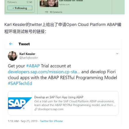
持
建
证
实
的
议
验
收
Karl Kessler的twitter上给出了申请Open Cloud Platform ABAP编
藏
程环境测试帐号的
链接
：