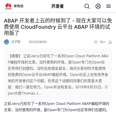
开发者
返
ABAP 开发者上云的时候到了 - 现在大家可以免
回
费使用 CloudFoundry 云平台 ABAP 环境的试
用版了
汪子熙
2023/08/06
5k+
举
报
【摘要】 之前Jerry已经写了一系列Open Cloud Platform ABA
个
P编程环境的文章，当时使用的环境，是Open专门为Open社
区导师们创建的。当时也有朋友留言，询问大家何时才能使用
我
人
到免费的Open云平台ABAP编程环境。Open社区上也有世界各
地的开发者问这个问题，负责这个话题的同事们的答复大意
的
主
是：我们一直在努力。Open并没有食言。2019年9月25日，O
pen大佬Thomas J...
开
页
之前Jerry已经写了一系列Open Cloud Platform ABAP编程环境的
文章，当时使用的环境，是Open专门为Open社区导师们创建的。
发