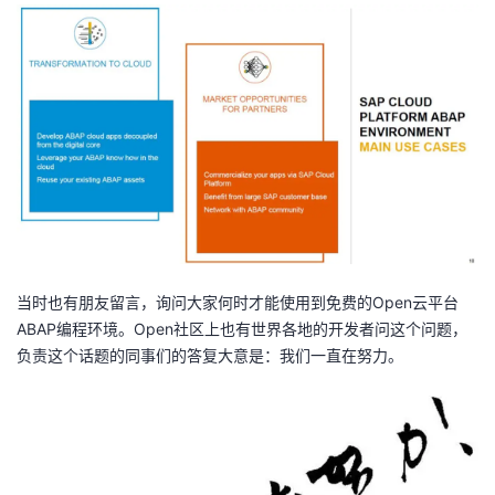
者
我
的
我
博
的
我
客
论
的
我
当时也有朋友留言，询问大家何时才能使用到免费的Open云平台
坛
圈
的
我
ABAP编程环境。Open社区上也有世界各地的开发者问这个问题，
负责这个话题的同事们的答复大意是：我们一直在努力。
子
直
的
我
我
播
活
的
我
动
关
的