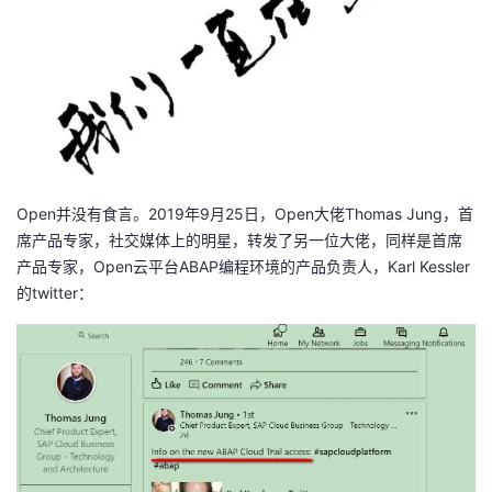
我
注
的
开
的
Programs
发
支
者
持
学
Open并没有食言。2019年9月25日，Open大佬Thomas Jung，首
我
堂
席产品专家，社交媒体上的明星，转发了另一位大佬，同样是首席
产品专家，Open云平台ABAP编程环境的产品负责人，Karl Kessler
的
我
的twitter：
我
技
的
的
我
术
云
课
的
我
支
声
程
认
的
我