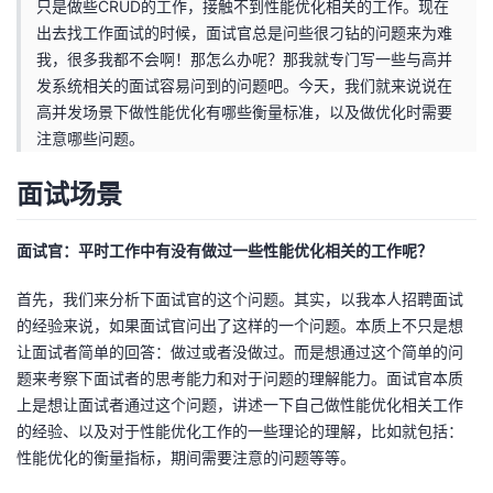
只是做些CRUD的工作，接触不到性能优化相关的工作。现在
出去找工作面试的时候，面试官总是问些很刁钻的问题来为难
者
我，很多我都不会啊！那怎么办呢？那我就专门写一些与高并
发系统相关的面试容易问到的问题吧。今天，我们就来说说在
我
高并发场景下做性能优化有哪些衡量标准，以及做优化时需要
注意哪些问题。
的
我
面试场景
博
的
我
客
论
的
我
面试官：平时工作中有没有做过一些性能优化相关的工作呢？
首先，我们来分析下面试官的这个问题。其实，以我本人招聘面试
坛
圈
的
我
的经验来说，如果面试官问出了这样的一个问题。本质上不只是想
让面试者简单的回答：做过或者没做过。而是想通过这个简单的问
子
直
的
我
题来考察下面试者的思考能力和对于问题的理解能力。面试官本质
上是想让面试者通过这个问题，讲述一下自己做性能优化相关工作
我
播
活
的
的经验、以及对于性能优化工作的一些理论的理解，比如就包括：
性能优化的衡量指标，期间需要注意的问题等等。
我
动
关
的