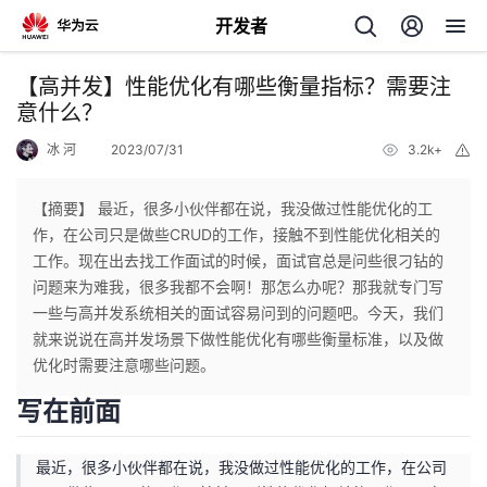
开发者
返
【高并发】性能优化有哪些衡量指标？需要注
回
意什么？
冰 河
2023/07/31
3.2k+
举
报
【摘要】 最近，很多小伙伴都在说，我没做过性能优化的工
作，在公司只是做些CRUD的工作，接触不到性能优化相关的
个
工作。现在出去找工作面试的时候，面试官总是问些很刁钻的
问题来为难我，很多我都不会啊！那怎么办呢？那我就专门写
我
人
一些与高并发系统相关的面试容易问到的问题吧。今天，我们
就来说说在高并发场景下做性能优化有哪些衡量标准，以及做
的
主
优化时需要注意哪些问题。
写在前面
开
页
最近，很多小伙伴都在说，我没做过性能优化的工作，在公司
发