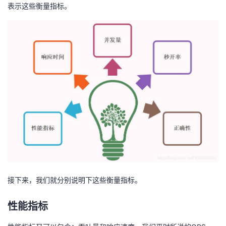
持
建
表示这些衡量指标。
证
实
的
议
验
收
藏
接下来，我们就分别说明下这些衡量指标。
性能指标