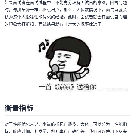
如果面试者在面试过程中，不能充分理解面试官的意图，回答问题
我
注
的
开
时，像挤牙膏一样，挤点出点，那么，大多数情况下，面试官就会
认为这个人没啥性能优化的经验。此时，面试者就会在面试官心理
的
Programs
发
的印象大打折扣，面试结果就有非常大的概率凉凉了。
支
者
持
学
我
堂
的
我
我
技
的
的
我
衡量指标
术
云
课
的
我
支
声
对于性能优化来说，衡量的指标有很多，大体上可以分为：性能指
程
认
的
我
标、响应时间、并发量、秒开率和正确性等。我们可以使用下图来