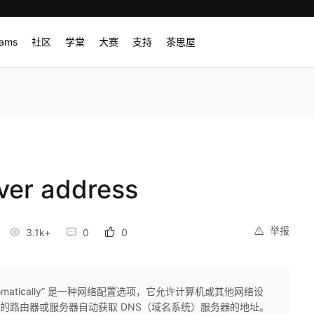
rams
社区
学堂
大赛
支持
茶思屋
er address
举报
3.1k+
0
0
ss automatically” 是一种网络配置选项，它允许计算机或其他网络设
中的路由器或服务器自动获取 DNS（域名系统）服务器的地址。