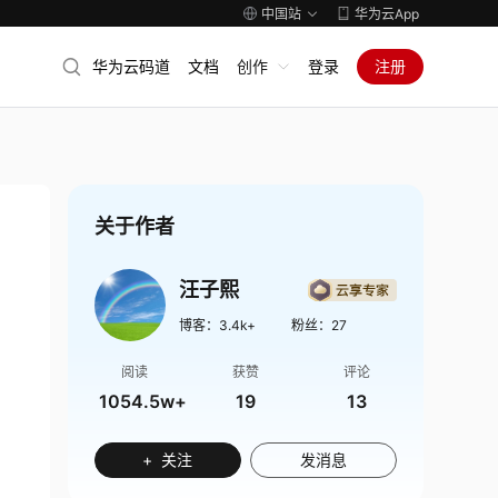
中国站
华为云App
华为云码道
文档
创作
登录
注册
关于作者
汪子熙
博客：
3.4k+
粉丝：
27
阅读
获赞
评论
1054.5w+
19
13
+ 关注
发消息