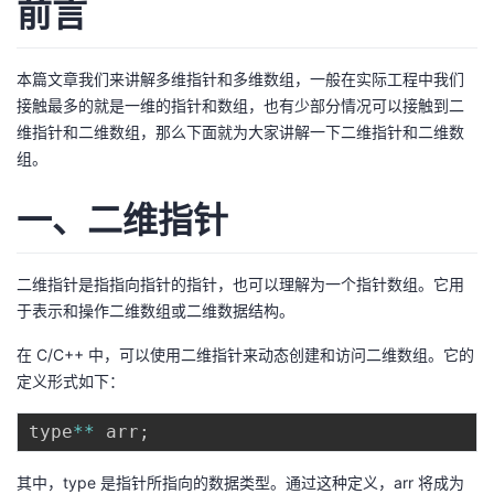
前言
者
本篇文章我们来讲解多维指针和多维数组，一般在实际工程中我们
我
接触最多的就是一维的指针和数组，也有少部分情况可以接触到二
维指针和二维数组，那么下面就为大家讲解一下二维指针和二维数
的
我
组。
博
的
我
一、二维指针
客
论
的
我
二维指针是指指向指针的指针，也可以理解为一个指针数组。它用
坛
圈
的
我
于表示和操作二维数组或二维数据结构。
在 C/C++ 中，可以使用二维指针来动态创建和访问二维数组。它的
子
直
的
我
定义形式如下：
我
播
活
的
type
*
*
 arr
;
我
动
关
的
其中，type 是指针所指向的数据类型。通过这种定义，arr 将成为