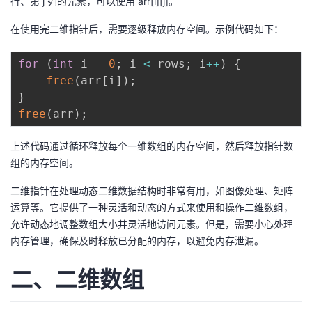
行、第 j 列的元素，可以使用 arr[i][j]。
持
建
证
实
的
在使用完二维指针后，需要逐级释放内存空间。示例代码如下：
议
验
收
for
(
int
 i 
=
0
;
 i 
<
 rows
;
 i
++
)
{
藏
free
(
arr
[
i
]
)
;
}
free
(
arr
)
;
上述代码通过循环释放每个一维数组的内存空间，然后释放指针数
组的内存空间。
二维指针在处理动态二维数据结构时非常有用，如图像处理、矩阵
运算等。它提供了一种灵活和动态的方式来使用和操作二维数组，
允许动态地调整数组大小并灵活地访问元素。但是，需要小心处理
内存管理，确保及时释放已分配的内存，以避免内存泄漏。
二、二维数组