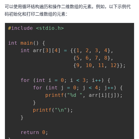
可以使用循环结构遍历和操作二维数组的元素。例如，以下示例代
码初始化和打印二维数组的元素：
#
include
<stdio.h>
int
main
(
)
{
int
 arr
[
3
]
[
4
]
=
{
{
1
,
2
,
3
,
4
}
,
{
5
,
6
,
7
,
8
}
,
{
9
,
10
,
11
,
12
}
}
;
for
(
int
 i 
=
0
;
 i 
<
3
;
 i
++
)
{
for
(
int
 j 
=
0
;
 j 
<
4
;
 j
++
)
{
printf
(
"%d "
,
 arr
[
i
]
[
j
]
)
;
}
printf
(
"\n"
)
;
}
return
0
;