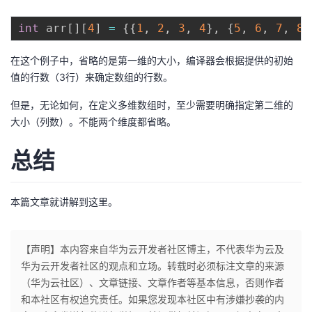
int
 arr
[
]
[
4
]
=
{
{
1
,
2
,
3
,
4
}
,
{
5
,
6
,
7
,
8
}
在这个例子中，省略的是第一维的大小，编译器会根据提供的初始
值的行数（3行）来确定数组的行数。
但是，无论如何，在定义多维数组时，至少需要明确指定第二维的
大小（列数）。不能两个维度都省略。
总结
本篇文章就讲解到这里。
【声明】本内容来自华为云开发者社区博主，不代表华为云及
华为云开发者社区的观点和立场。转载时必须标注文章的来源
（华为云社区）、文章链接、文章作者等基本信息，否则作者
和本社区有权追究责任。如果您发现本社区中有涉嫌抄袭的内