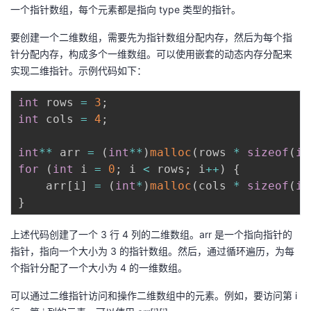
一个指针数组，每个元素都是指向 type 类型的指针。
我
注
的
开
要创建一个二维数组，需要先为指针数组分配内存，然后为每个指
的
Programs
发
针分配内存，构成多个一维数组。可以使用嵌套的动态内存分配来
实现二维指针。示例代码如下：
支
者
int
 rows 
=
3
;
持
学
int
 cols 
=
4
;
我
堂
int
*
*
 arr 
=
(
int
*
*
)
malloc
(
rows 
*
sizeof
(
in
for
(
int
 i 
=
0
;
 i 
<
 rows
;
 i
++
)
{
的
我
    arr
[
i
]
=
(
int
*
)
malloc
(
cols 
*
sizeof
(
in
我
}
技
的
的
我
上述代码创建了一个 3 行 4 列的二维数组。arr 是一个指向指针的
术
云
指针，指向一个大小为 3 的指针数组。然后，通过循环遍历，为每
课
的
我
个指针分配了一个大小为 4 的一维数组。
支
声
程
认
的
我
可以通过二维指针访问和操作二维数组中的元素。例如，要访问第 i