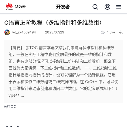
开发者
返
C语言进阶教程（多维指针和多维数组）
回
yd_274589494
2023/07/29
1.8k+
举
报
【摘要】 @TOC 前言本篇文章我们来讲解多维指针和多维数
组，一般在实际工程中我们接触最多的就是一维的指针和数
组，也有少部分情况可以接触到二维指针和二维数组，那么下
个
面就为大家讲解一下二维指针和二维数组。 一、二维指针二维
指针是指指向指针的指针，也可以理解为一个指针数组。它用
我
人
于表示和操作二维数组或二维数据结构。在 C/C++ 中，可以使
用二维指针来动态创建和访问二维数组。它的定义形式如下：t
的
主
ype** ...
@
TOC
开
页
发