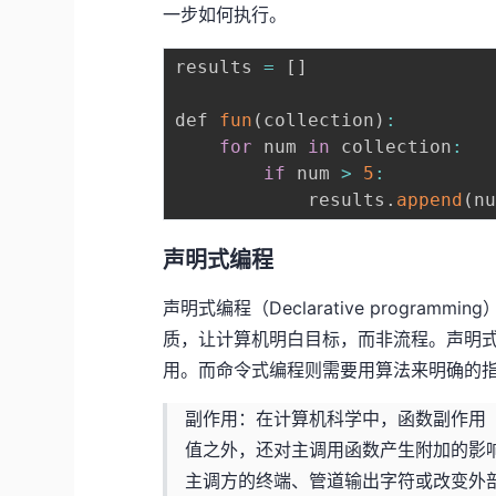
一步如何执行。
results 
=
[
]
def 
fun
(
collection
)
:
for
 num 
in
 collection
:
if
 num 
>
5
:
            results
.
append
(
n
声明式编程
声明式编程（Declarative progr
质，让计算机明白目标，而非流程。声明
用。而命令式编程则需要用算法来明确的
副作用：在计算机科学中，函数副作用（Si
值之外，还对主调用函数产生附加的影
主调方的终端、管道输出字符或改变外