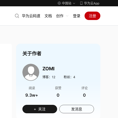
中国站
华为云App
华为云码道
文档
创作
登录
注册
关于作者
ZOMI
博客：
12
粉丝：
4
阅读
获赞
评论
9.3w+
0
0
+ 关注
发消息