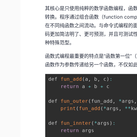
其核心是只使用纯粹的数学函数编程，函数的
转换。程序通过组合函数（function co
在不同纯函数之间流动。与命令式编程的
码更加简洁明了、更可预测，并且可测试
种特殊范型。
函数式编程最重要的特点是“函数第一位”（F
函数作为参数传递给另一个函数，不仅如此你
def 
fun_add
(
a
,
 b
,
 c
)
:
return
 a 
+
 b 
+
 c

def 
fun_outer
(
fun_add
,
*
args
print
(
fun_add
(
*
args
,
**
k
def 
fun_innter
(
*
args
)
:
return
 args
