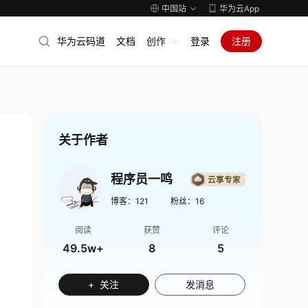
中国站
华为云App
华为云码道
文档
创作
登录
注册
关于作者
程序员一鸣
博客：
121
粉丝：
16
阅读
获赞
评论
49.5w+
8
5
+ 关注
发消息