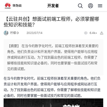
开发者
返
【云驻共创】想面试前端工程师，必须掌握哪
回
些知识和技能？
柠檬🍋
2023/07/14
6.4k+
举
报
【摘要】 在当今的数字化时代，前端工程师扮演着至关重要的
角色。他们负责设计和开发用户界面，使得用户能够与应用程
个
序或网站进行互动。为了找到最出色的前端工程师，你需要了
解哪些技能和知识是必备的，同时也要掌握一些面试技巧和常
我
人
见的面试题。
在当今的数字化时代，前端工程师扮演着至关重要的角色。他们负
的
主
责设计和开发用户界面，使得用户能够与应用程序或网站进行互
动。为了找到最出色的前端工程师，你需要了解哪些技能和知识是
开
页
必备的，同时也要掌握一些面试技巧和常见的面试题。
发