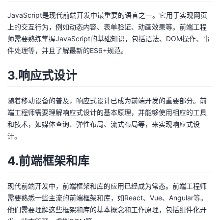
我
注
的
开
JavaScript是现代前端开发中最重要的语言之一。它用于实现网页
上的交互行为，例如动态内容、表单验证、动画效果等。前端工程
的
Programs
发
师需要熟练掌握JavaScript的基础知识，包括语法、DOM操作、事
件处理等，并且了解最新的ES6+规范。
支
者
3.响应式设计
持
学
随着移动设备的普及，响应式设计已成为前端开发的重要部分。前
我
堂
端工程师需要理解响应式设计的基本原理，并能够使用相应的工具
和技术，如媒体查询、弹性布局、流式布局等，来实现响应式设
的
我
我
计。
技
的
的
我
4.前端框架和库
术
云
课
的
我
现代前端开发中，前端框架和库的应用已经成为常态。前端工程师
需要熟悉一些主流的前端框架和库，如React、Vue、Angular等。
支
声
程
认
的
我
他们需要理解这些框架和库的基本概念和工作原理，包括组件化开