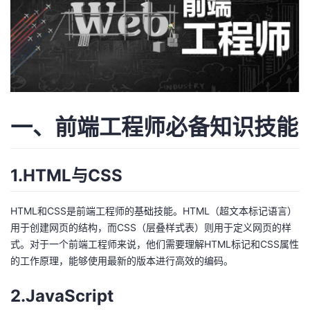
者
我
的
我
一、前端工程师必备知识技能
博
的
我
客
论
的
我
1.HTML与CSS
坛
圈
的
我
HTML和CSS是前端工程师的基础技能。HTML（超文本标记语言）
子
直
的
我
用于创建网页的结构，而CSS（层叠样式表）则用于定义网页的样
式。对于一个前端工程师来说，他们需要理解HTML标记和CSS属性
我
播
活
的
的工作原理，能够使用最新的版本进行高效的编码。
我
动
关
的
2.JavaScript