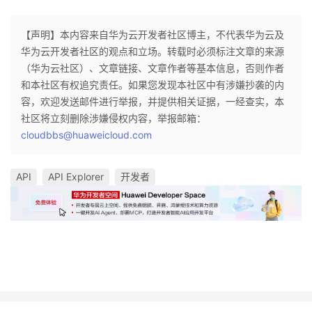
【声明】本内容来自华为云开发者社区博主，不代表华为云及
华为云开发者社区的观点和立场。转载时必须标注文章的来源
（华为云社区）、文章链接、文章作者等基本信息，否则作者
和本社区有权追究责任。如果您发现本社区中有涉嫌抄袭的内
容，欢迎发送邮件进行举报，并提供相关证据，一经查实，本
社区将立刻删除涉嫌侵权内容，举报邮箱：
cloudbbs@huaweicloud.com
API
API Explorer
开发者