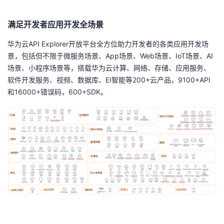
我
注
的
开
满足开发者应用开发全场景
的
Programs
发
华为云
API Explorer
开放平台全方位助力开发者的各类应用开发场
景，包括但不限于微服务场景、
App
场景、
Web
场景、
IoT
场景、
AI
支
者
场景、小程序场景等，搭载华为云计算、网络、存储、应用服务、
软件开发服务、视频、数据库、
EI
智能等
200+
云产品，
9100+API
持
学
和
16000+
错误码，
600+SDK
。
我
堂
的
我
我
技
的
的
我
术
云
课
的
我
支
声
程
认
的
我