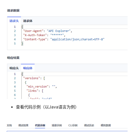
查看代码示例（以
Java
语言为例）