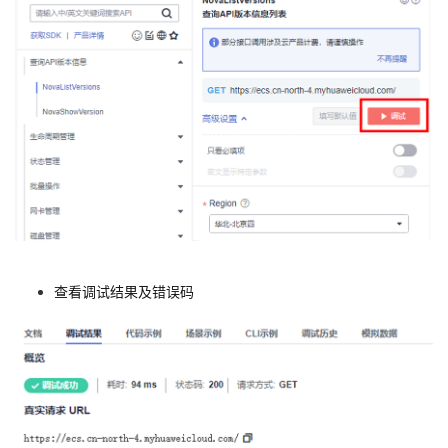
查看调试结果及错误码