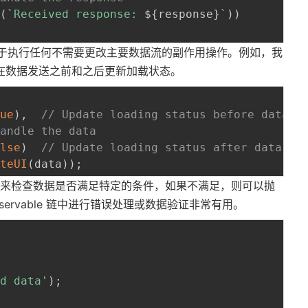
g
(
`
Received response: 
${
response
}
`
)
)
于执行任何不需要更改主要数据流的副作用操作。例如，我
者在数据发送之前和之后更新加载状态。
rue
)
,
// Update loading status before data a
handle the data
alse
)
// Update loading status after data ar
ateUI
(
data
)
)
;
来检查数据是否满足特定的条件，如果不满足，则可以抛
ervable 链中进行错误处理或数据验证非常有用。
id data'
)
;