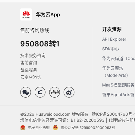
华为云App
开发资源
售前咨询热线
API Explorer
950808转1
SDK中心
技术服务咨询
华为云码道（Code
售前咨询
华为云魔坊
备案服务
（ModelArts）
云商店咨询
MaaS模型即服务
智果AgentArt
©2026 Huaweicloud.com 版权所有
黔ICP备20004760号-
增值电信业务经营许可证：B1.B2-20200593 | 代理域名
电子营业执照
贵公网安备 52990002000093号