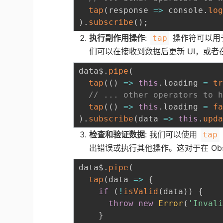
tap
(
response
=>
 console
.
lo
)
.
subscribe
(
)
;
执行副作用操作
:
操作符可以用
tap
们可以在接收到数据后更新 UI，或
data$
.
pipe
(
tap
(
(
)
=>
this
.
loading 
=
t
// ... other operators to 
tap
(
(
)
=>
this
.
loading 
=
f
)
.
subscribe
(
data
=>
this
.
upd
检查和验证数据
: 我们可以使用
tap
出错误或执行其他操作。这对于在 Obs
data$
.
pipe
(
tap
(
data
=>
{
if
(
!
isValid
(
data
)
)
{
throw
new
Error
(
'Inval
}