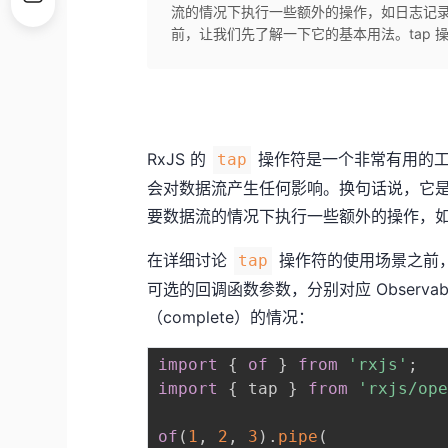
流的情况下执行一些额外的操作，如日志记录
前，让我们先了解一下它的基本用法。tap 
RxJS 的
操作符是一个非常有用的工具，
tap
会对数据流产生任何影响。换句话说，它是一种
要数据流的情况下执行一些额外的操作，
在详细讨论
操作符的使用场景之前
tap
可选的回调函数参数，分别对应 Observab
（complete）的情况：
import
{
of
}
from
'rxjs'
;
import
{
 tap 
}
from
'rxjs/op
of
(
1
,
2
,
3
)
.
pipe
(