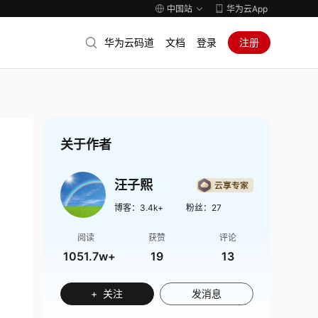
中国站
华为云App
华为云码道
文档
登录
注册
关于作者
汪子熙
博客：
3.4k+
粉丝：
27
阅读
获赞
评论
1051.7w+
19
13
+ 关注
发消息