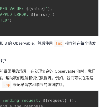
PPED VALUE: 
${
value
}
`
)
,
TAPPED ERROR: 
${
error
}
`
)
,
ETED'
)
3 的 Observable，然后使用
操作符在每个值发
tap
些呢？
符最常用的场景。在处理复杂的 Observable 流时，我们
据，帮助我们理解和调试数据流。例如，我们可以在发送
用
来记录请求和响应的详细信息。
tap
(
`
Sending request: 
${
request
}
`
)
)
,
handle the response