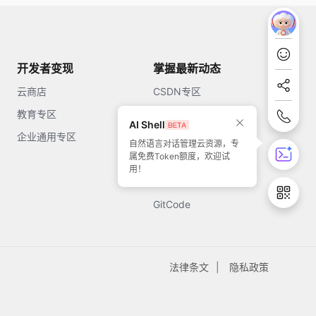
开发者变现
掌握最新动态
云商店
CSDN专区
教育专区
知乎
AI Shell
企业通用专区
开源中国
自然语言对话管理云资源，专
属免费Token额度，欢迎试
51CTO
用！
今日头条
GitCode
法律条文
隐私政策