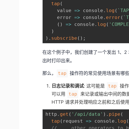
tap
(
value
=>
 console
.
log
(
`
TA
error
=>
 console
.
error
(
`
(
)
=>
 console
.
log
(
'COMPL
)
)
.
subscribe
(
)
;
在这个例子中，我们创建了一个发出 1、2 和 
出时打印出来。
那么，
操作符的常见使用场景有哪
tap
日志记录和调试
: 这可能是
操作
tap
可以用
来记录或输出中间的数
tap
HTTP 请求并处理响应之前和之后使
http
.
get
(
'/api/data'
)
.
pipe
(
tap
(
request
=>
 console
.
log
// ... other operators to 