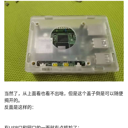
我
注
的
开
的
Programs
发
支
者
持
学
我
堂
的
我
我
技
的
的
我
当然了，从上面看也看不出啥，但是这个盖子倒是可以随便
揭开的。
术
云
课
的
我
反面是这样的：
支
声
程
认
的
我
有USB口和网口的一面就有点尴尬了：