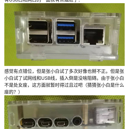
持
建
证
实
的
议
验
收
藏
感觉有点错位，但是张小白试了多次好像也掰不正。但是张
小白试了试网线和USB线，插入倒是没啥阻碍。由于张小白
不是处女座，这方面就暂时得过且过吧（猜猜张小白是什么
座的？）