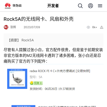
开发者
返
Rock5A的无线网卡、风扇和外壳
回
张辉
2023/07/09
6k+
举
报
【摘要】 Rock5A
尽管有人提醒过张小白，官方配件很贵，但是鉴于前期安装
非官方版本的M2无线网卡遇到了诸多困难，张小白还是忍
个
痛购买了官方的下列配件：
我
人
的
主
开
页
发