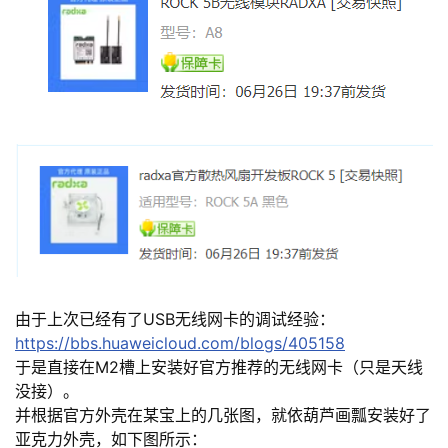
者
我
的
我
博
的
我
客
论
的
我
坛
圈
的
我
由于上次已经有了USB无线网卡的调试经验：
子
直
的
我
https://bbs.huaweicloud.com/blogs/405158
于是直接在M2槽上安装好官方推荐的无线网卡（只是天线
我
播
活
的
没接）。
并根据官方外壳在某宝上的几张图，就依葫芦画瓢安装好了
我
动
关
的
亚克力外壳，如下图所示：